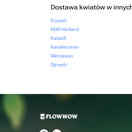
Dostawa kwiatów w innyc
Erywań
NOR Harberd
Kasach
Kanakeravan
Merzawan
Djrvezh