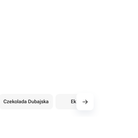
Czekolada Dubajska
Eklery
Orientalne sł