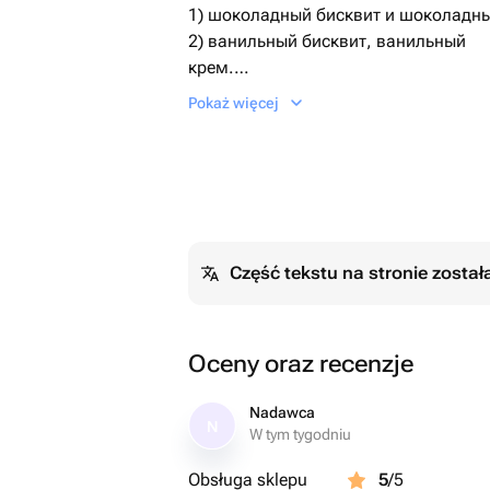
1) шоколадный бисквит и шоколадн
2) ванильный бисквит, ванильный
крем.
По умолчанию поставляется первый 
Pokaż więcej
Необходимый Вариант можно указат
сообщением.
Дизайн также можно обговорить пос
Część tekstu na stronie zosta
Oceny oraz recenzje
Nadawca
N
W tym tygodniu
Obsługa sklepu
5
/5