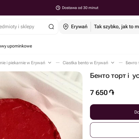
Dostawa od 30 minut
edmioty i sklepy
Erywań
Tak szybko, jak to 
tawy upominkowe
nie i piekarnie w Erywań
Ciastka bento w Erywań
Бенто 
Бенто торт i ️ you
7 650
֏
Do