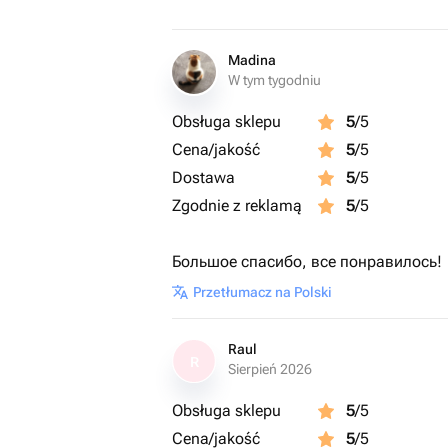
Madina
W tym tygodniu
Obsługa sklepu
5
/5
Cena/jakość
5
/5
Dostawa
5
/5
Zgodnie z reklamą
5
/5
Большое спасибо, все понравилось! 
Przetłumacz na Polski
Raul
R
Sierpień 2026
Obsługa sklepu
5
/5
Cena/jakość
5
/5