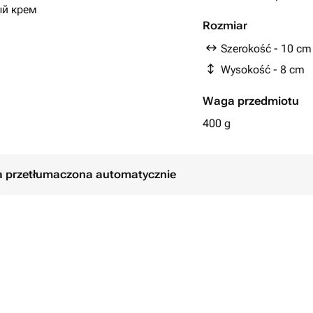
ый крем
Rozmiar
Szerokość - 10 cm
вариант.
Wysokość - 8 cm
ь комментарием при заказе, либо
Waga przedmiotu
ле оформления заказа.
400 g
ła przetłumaczona automatycznie