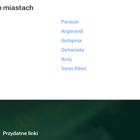
h miastach
Paracar
Argavand
Getapnia
Gehanista
Arinj
Verin Pthni
Przydatne linki