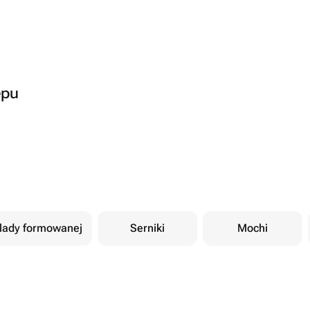
epu
olady formowanej
Serniki
Mochi