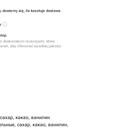
y dowiemy się, ile kosztuje dostawa
sy
klep.
 z doskonałymi recenzjami, które
tarań, aby oferować wysokiej jakości
 сахар, какао, ванилин
льные, сахар, какао, ванилин,