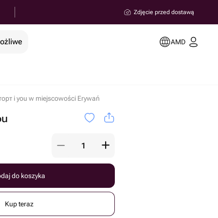
Zdjęcie przed dostawą
możliwe
AMD
торт i you w miejscowości Erywań
 ️️
daj do koszyka
Kup teraz