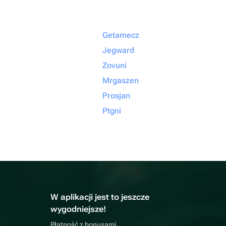
Getamecz
Jegward
Zovuni
Mrgaszen
Prosjan
Ptgni
W aplikacji jest to jeszcze
wygodniejsze!
Płatność z bonusami,