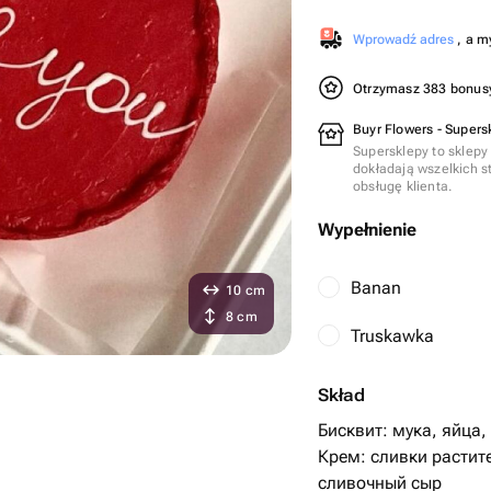
Wprowadź adres
, a m
Otrzymasz 383 bonu
Buyr Flowers - Supers
Supersklepy to sklepy
dokładają wszelkich s
obsługę klienta.
Wypełnienie
Banan
10 cm
8 cm
Truskawka
Skład
Бисквит: мука, яйца,
Крем: сливки растите
сливочный сыр