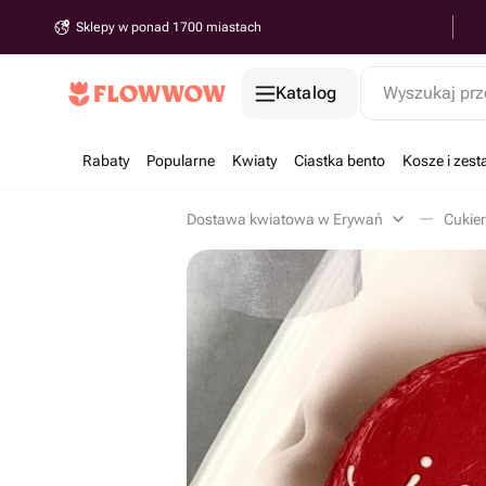
Sklepy w ponad 1700 miastach
Katalog
Wyszukaj prz
Rabaty
Popularne
Kwiaty
Ciastka bento
Kosze i zes
Dostawa kwiatowa w Erywań
Cukier