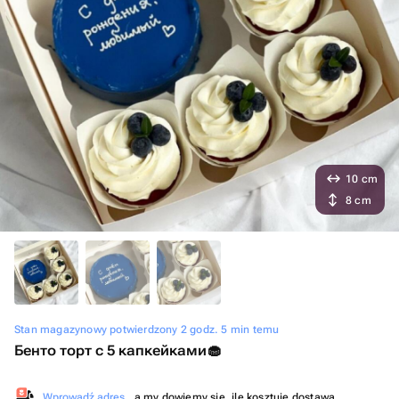
10 cm
8 cm
Stan magazynowy potwierdzony 2 godz. 5 min temu
Бенто торт с 5 капкейками🧁
Wprowadź adres
, a my dowiemy się, ile kosztuje dostawa