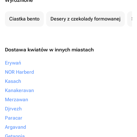
Wyróżnione
Ciastka bento
Desery z czekolady formowanej
Se
Dostawa kwiatów w innych miastach
Erywań
NOR Harberd
Kasach
Kanakeravan
Merzawan
Djrvezh
Paracar
Argavand
Getapnia