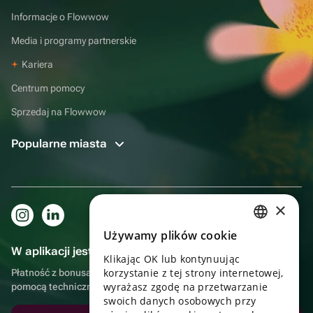
Informacje o Flowwow
Media i programy partnerskie
Kariera
Centrum pomocy
Sprzedaj na Flowwow
Popularne miasta
×
Używamy plików cookie
RUSSIAN
W aplikacji jest to jeszcze wygodniejsze!
Klikając OK lub kontynuując
ENGLISH
korzystanie z tej strony internetowej,
Płatność z bonusami, samodzielna dostawa, wygodny czat z
UKRAINIAN
wyrażasz zgodę na przetwarzanie
pomocą techniczną
swoich danych osobowych przy
PORTUGUESE