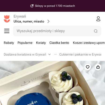
Sklepy w ponad 1700 miastach
Erywań
Ulica, numer, miasto
Wyszukaj przedmioty i sklepy
Rabaty
Popularne
Kwiaty
Ciastka bento
Kosze i zestawy upo
Dostawa kwiatowa w Erywań
Cukiernie i piekarnie w Erywań