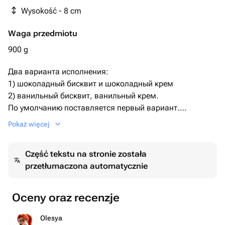
Wysokość - 8 cm
Waga przedmiotu
900 g
Два варианта исполнения:
1) шоколадный бисквит и шоколадный крем
2) ванильный бисквит, ванильный крем.
По умолчанию поставляется первый вариант.
Необходимый Вариант можно указать комментарием
Pokaż więcej
при заказе, либо сообщением.
Дизайн также можно обговорить после оформления
Część tekstu na stronie została
заказа.
przetłumaczona automatycznie
Oceny oraz recenzje
Olesya