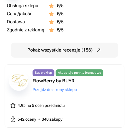
Obsługa sklepu
5
/5
Cena/jakość
5
/5
Dostawa
5
/5
Zgodnie z reklamą
5
/5
Pokaż wszystkie recenzje (156)
Supersklep
Akceptuje punkty bonusowe
FlowBerry by BUYR
Przejdź do strony sklepu
4.95 na 5
ocen przedmiotu
542
oceny
•
340
zakupy