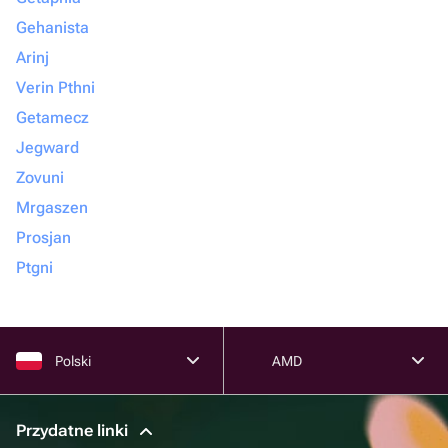
Gehanista
Arinj
Verin Pthni
Getamecz
Jegward
Zovuni
Mrgaszen
Prosjan
Ptgni
Polski
AMD
Przydatne linki