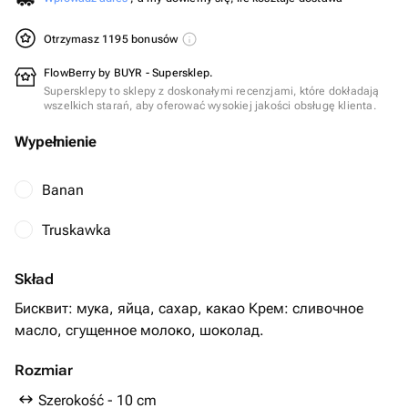
Otrzymasz 1195 bonusów
FlowBerry by BUYR - Supersklep.
Supersklepy to sklepy z doskonałymi recenzjami, które dokładają
wszelkich starań, aby oferować wysokiej jakości obsługę klienta.
Wypełnienie
Banan
Truskawka
Skład
Бисквит: мука, яйца, сахар, какао Крем: сливочное
масло, сгущенное молоко, шоколад.
Rozmiar
Szerokość - 10 cm