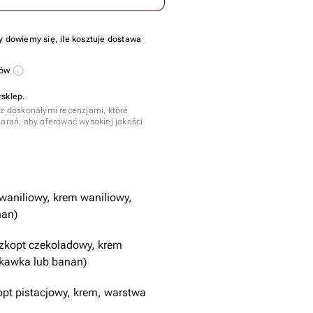
y dowiemy się, ile kosztuje dostawa
sów
rsklep.
 z doskonałymi recenzjami, które
tarań, aby oferować wysokiej jakości
 waniliowy, krem waniliowy,
nan)
zkopt czekoladowy, krem
skawka lub banan)
opt pistacjowy, krem, warstwa