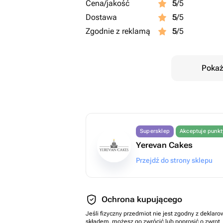
Cena/jakość
5
/5
Dostawa
5
/5
Zgodnie z reklamą
5
/5
Pokaż
Supersklep
Akceptuje punk
Yerevan Cakes
Przejdź do strony sklepu
Ochrona kupującego
Jeśli fizyczny przedmiot nie jest zgodny z dekla
składem, możesz go zwrócić lub poprosić o zwrot