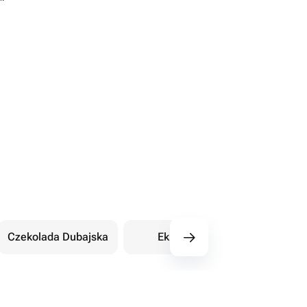
Czekolada Dubajska
Eklery
Orientalne sł