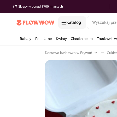
Sklepy w ponad 1700 miastach
Katalog
Wyszukaj prz
Rabaty
Popularne
Kwiaty
Ciastka bento
Truskawki w
Dostawa kwiatowa w Erywań
Cukier