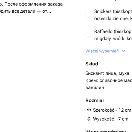
о. После оформления заказа
удить все детали — от
Snickers (biszkop
икального дизайна Бенто-торта.
orzeszki ziemne, 
бых торжеств: день рождения,
Raffaello (biszkop
Yerevan Cakes мы создадим
migdały, wiórki k
соответствовать всем вашим
к незабываемым!
Więcej wypełnień
Ваша начинка (о
Skład
Красный бархат (
Бисквит: яйца, мука,
Лимонная (нежн
Крем: сливочное мас
пропитанные ли
ванилин
кремом)
Rozmiar
Szerokość - 12 cm
Wysokość - 7 cm