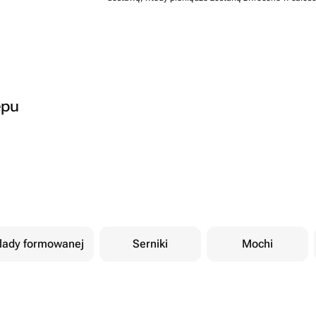
epu
olady formowanej
Serniki
Mochi