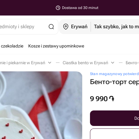
Dostawa od 30 minut
edmioty i sklepy
Erywań
Tak szybko, jak to 
 czekoladzie
Kosze i zestawy upominkowe
nie i piekarnie w Erywań
Ciastka bento w Erywań
Бенто-
Stan magazynowy potwierd
Бенто-торт сер
9 990
֏
Do