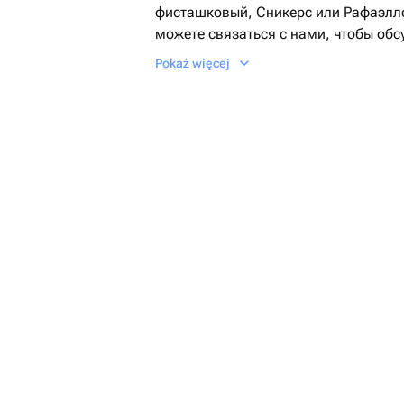
фисташковый, Сникерс или Рафаэлл
можете связаться с нами, чтобы обс
персонализированной надписи до ун
Pokaż więcej
Этот торт идеально подойдет для лю
свадьба, юбилей или корпоратив. В 
уникальный десерт, который будет 
пожеланиям и сделает ваш праздни