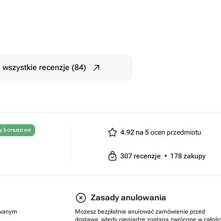
 wszystkie recenzje (84)
ty bonusowe
4.92 na 5
ocen przedmiotu
307
recenzje
•
178
zakupy
Zasady anulowania
rowanym
Możesz bezpłatnie anulować zamówienie przed
dostawą, wtedy pieniądze zostaną zwrócone w całośc