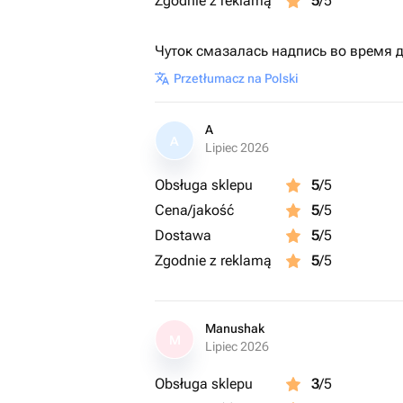
Zgodnie z reklamą
5
/5
Чуток смазалась надпись во время до
Przetłumacz na Polski
A
A
Lipiec 2026
Obsługa sklepu
5
/5
Cena/jakość
5
/5
Dostawa
5
/5
Zgodnie z reklamą
5
/5
Manushak
M
Lipiec 2026
Obsługa sklepu
3
/5