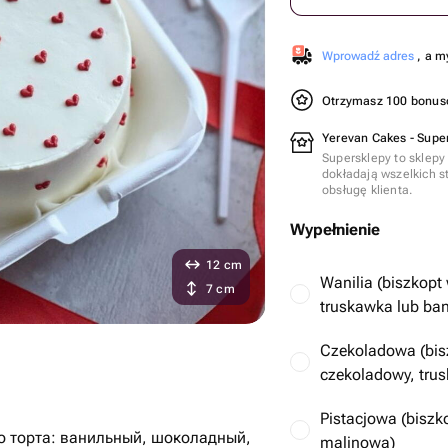
Wprowadź adres
, a m
Otrzymasz 100 bonu
Yerevan Cakes - Supe
Supersklepy to sklepy
dokładają wszelkich s
obsługę klienta.
Wypełnienie
12 cm
Wanilia (biszkopt
7 cm
truskawka lub ba
Czekoladowa (bis
czekoladowy, tru
Pistacjowa (biszk
о торта: ванильный, шоколадный,
malinowa)