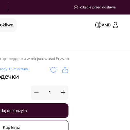
Zdjęcie przed dostawą
możliwe
AMD
торт сердечки w miejscowości Erywań
zony 15 min temu
дечки ️
daj do koszyka
Kup teraz