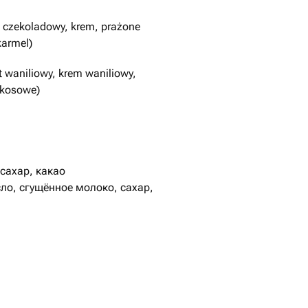
t czekoladowy, krem, prażone
karmel)
t waniliowy, krem waniliowy,
okosowe)
бговаривается)
бисквит, кремчиз, сливки)
 сахар, какао
ые бисквитные коржи
ло, сгущённое молоко, сахар,
монным сиропом и лимонным