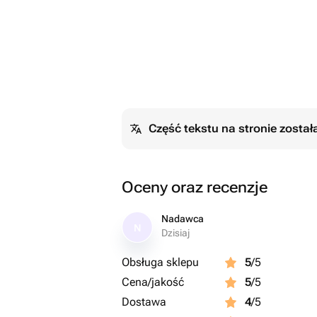
Część tekstu na stronie zosta
Oceny oraz recenzje
Nadawca
N
Dzisiaj
Obsługa sklepu
5
/5
Cena/jakość
5
/5
Dostawa
4
/5