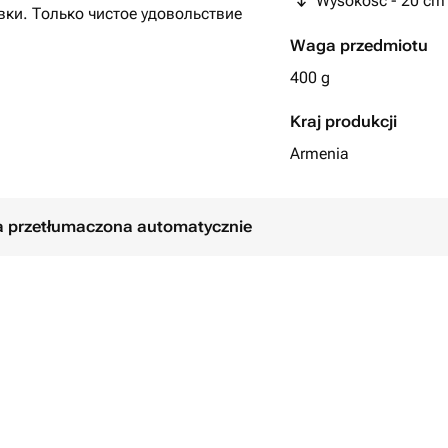
Wysokość - 20 cm
вки. Только чистое удовольствие
Waga przedmiotu
400 g
ень рождения маме. Добавьте к
воздушные шарики 🧁
Kraj produkcji
Armenia
ła przetłumaczona automatycznie