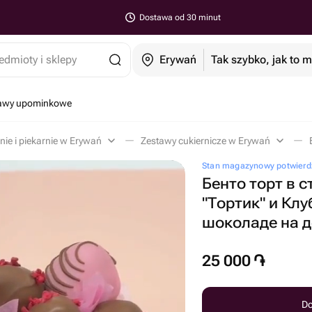
Dostawa od 30 minut
edmioty i sklepy
Erywań
Tak szybko, jak to 
tawy upominkowe
nie i piekarnie w Erywań
Zestawy cukiernicze w Erywań
Stan magazynowy potwierd
Бенто торт в 
"Тортик" и Клу
шоколаде на 
25 000
֏
Do