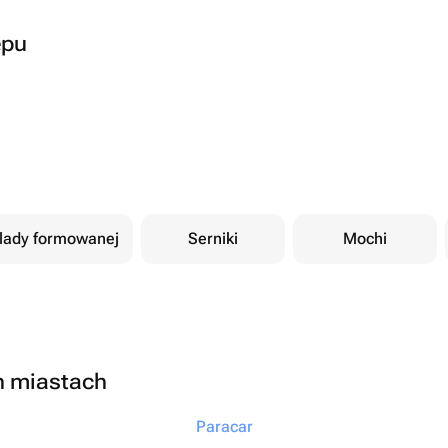
epu
olady formowanej
Serniki
Mochi
h miastach
Paracar