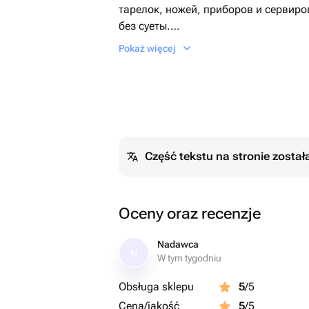
тарелок, ножей, приборов и сервиро
без суеты.
Pokaż więcej
Этот набор - отличный подарок на д
нему капкейки, эскимо чизкейки и 
Клубника в шоколаде (7 шт.)
Część tekstu na stronie zosta
Oceny oraz recenzje
Nadawca
N
W tym tygodniu
Obsługa sklepu
5
/5
Cena/jakość
5
/5