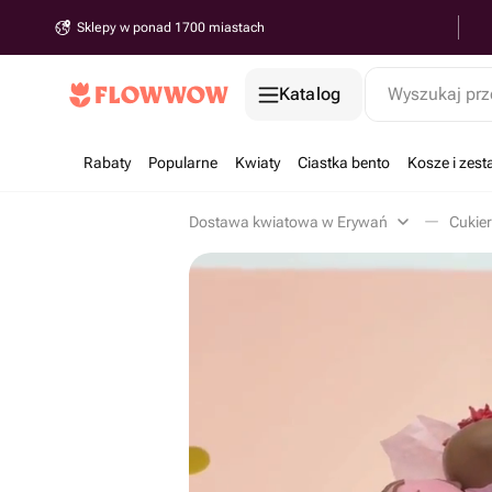
Sklepy w ponad 1700 miastach
Katalog
Wyszukaj prz
Rabaty
Popularne
Kwiaty
Ciastka bento
Kosze i zes
Dostawa kwiatowa w Erywań
Cukier