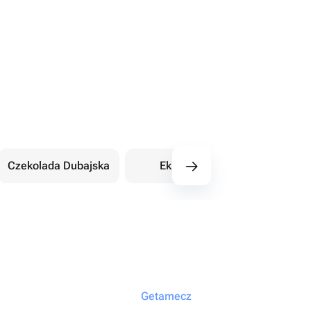
Czekolada Dubajska
Eklery
Orientalne sł
Getamecz