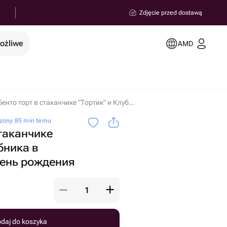
Zdjęcie przed dostawą
możliwe
AMD
Бенто торт в стаканчике "Тортик" и Клубника в шоколаде на день рождения w miejscowości Erywań
zony 85 min temu
стаканчике
бника в
день рождения
daj do koszyka