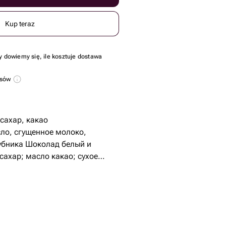
Kup teraz
y dowiemy się, ile kosztuje dostawa
usów
 сахар, какао
ло, сгущенное молоко,
убника Шоколад белый и
сахар; масло какао; сухое
ао тертое; эмульгатор: соевый
й ароматизатор: ваниль.)