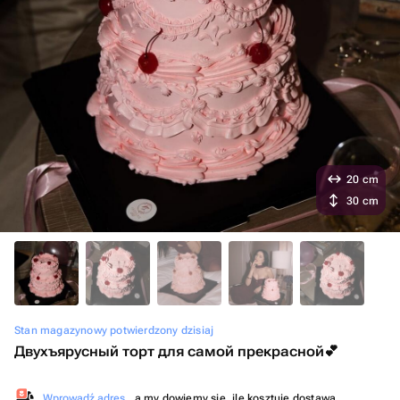
20 cm
30 cm
Stan magazynowy potwierdzony dzisiaj
Двухъярусный торт для самой прекрасной💕
Wprowadź adres
, a my dowiemy się, ile kosztuje dostawa