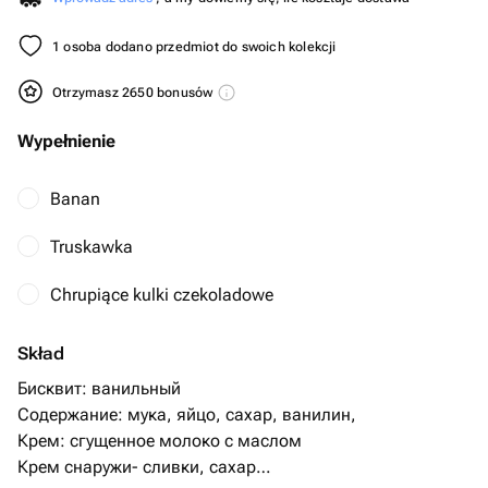
1 osoba dodano przedmiot do swoich kolekcji
Otrzymasz 2650 bonusów
Wypełnienie
Banan
Truskawka
Chrupiące kulki czekoladowe
Skład
Бисквит: ванильный
Содержание: мука, яйцо, сахар, ванилин,
Крем: сгущенное молоко с маслом
Крем снаружи- сливки, сахар