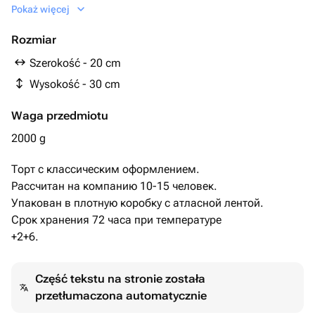
Начинка: с вафлями, шоколадными шариками
Pokaż więcej
Начинка и бисквит можно изменить
Rozmiar
Szerokość - 20 cm
Wysokość - 30 cm
Waga przedmiotu
2000 g
Торт с классическим оформлением.
Рассчитан на компанию 10-15 человек.
Упакован в плотную коробку с атласной лентой.
Срок хранения 72 часа при температуре
+2+6.
Część tekstu na stronie została
przetłumaczona automatycznie