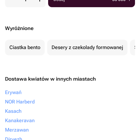
Wyróżnione
Ciastka bento
Desery z czekolady formowanej
Se
Dostawa kwiatów w innych miastach
Erywań
NOR Harberd
Kasach
Kanakeravan
Merzawan
Djrvezh