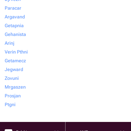
Paracar
Argavand
Getapnia
Gehanista
Arinj
Verin Pthni
Getamecz
Jegward
Zovuni
Mrgaszen
Prosjan
Ptgni