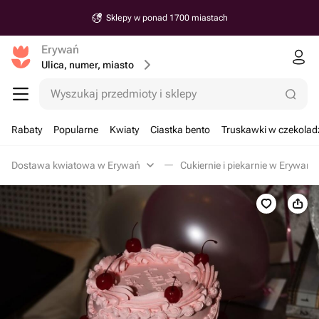
Sklepy w ponad 1700 miastach
Erywań
Ulica, numer, miasto
Wyszukaj przedmioty i sklepy
Rabaty
Popularne
Kwiaty
Ciastka bento
Truskawki w czekolad
Dostawa kwiatowa w Erywań
Cukiernie i piekarnie w Erywań