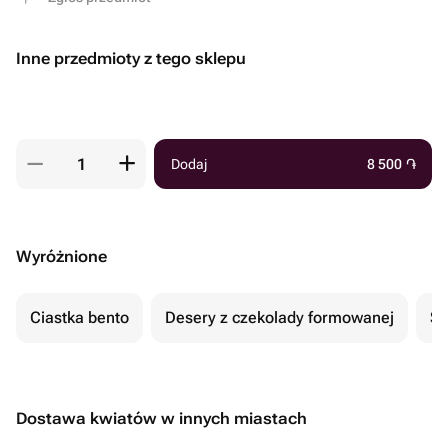
Inne przedmioty z tego sklepu
Dodaj
8 500
֏
Wyróżnione
Ciastka bento
Desery z czekolady formowanej
Se
Dostawa kwiatów w innych miastach