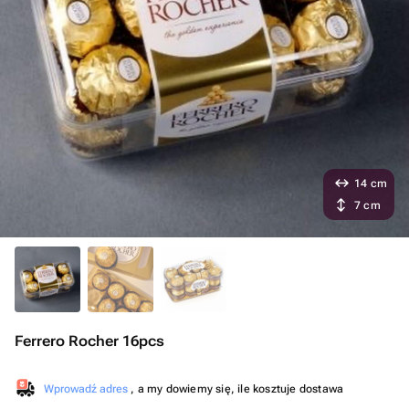
14 cm
7 cm
Ferrero Rocher 16pcs
Wprowadź adres
, a my dowiemy się, ile kosztuje dostawa