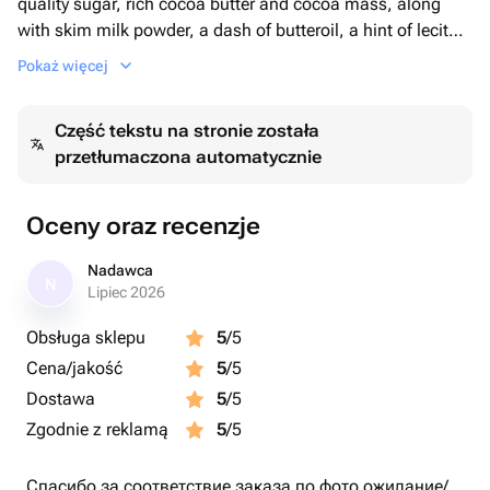
quality sugar, rich cocoa butter and cocoa mass, along
with skim milk powder, a dash of butteroil, a hint of lecithin
and a burst of delectable vanillin. Blended perfectly with
Pokaż więcej
20% fresh crunchy hazelnuts, each bite is an unforgettable
symphony of flavours. Treat yourself to this exquisite
Część tekstu na stronie została
indulgence perfect for any chocolate connoisseur.
przetłumaczona automatycznie
Oceny oraz recenzje
Nadawca
N
Lipiec 2026
Obsługa sklepu
5
/5
Cena/jakość
5
/5
Dostawa
5
/5
Zgodnie z reklamą
5
/5
Спасибо за соответствие заказа по фото ожидание/