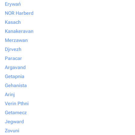
Erywań
NOR Harberd
Kasach
Kanakeravan
Merzawan
Djrvezh
Paracar
Argavand
Getapnia
Gehanista
Arinj
Verin Pthni
Getamecz
Jegward
Zovuni