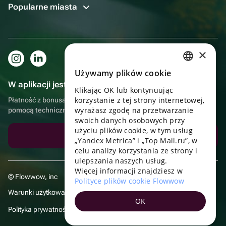
Popularne miasta
×
Używamy plików cookie
RUSSIAN
W aplikacji jest to jeszcze wygodniejsze!
Klikając OK lub kontynuując
ENGLISH
korzystanie z tej strony internetowej,
Płatność z bonusami, samodzielna dostawa, wygodny czat z
UKRAINIAN
wyrażasz zgodę na przetwarzanie
pomocą techniczną
swoich danych osobowych przy
PORTUGUESE
użyciu plików cookie, w tym usług
Pobierz aplikację
„Yandex Metrica” i „Top Mail.ru”, w
SPANISH
celu analizy korzystania ze strony i
ulepszania naszych usług.
HUNGARIAN
Więcej informacji znajdziesz w
© Flowwow, inc
ITALIAN
Polityce plików cookie Flowwow
Warunki użytkowania
FRENCH
OK
Polityka prywatności
TURKISH