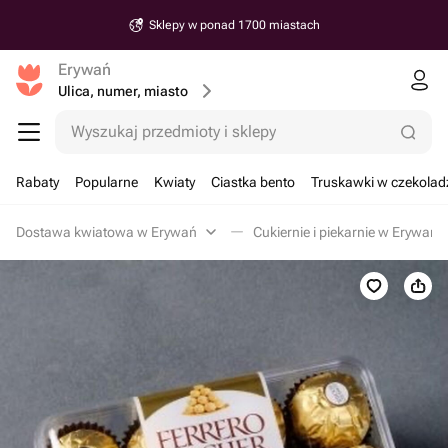
Sklepy w ponad 1700 miastach
Erywań
Ulica, numer, miasto
Wyszukaj przedmioty i sklepy
Rabaty
Popularne
Kwiaty
Ciastka bento
Truskawki w czekolad
Dostawa kwiatowa w Erywań
Cukiernie i piekarnie w Erywań