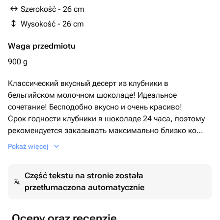
какао тертое, эмульгатор: cоевый лецитин,
Szerokość - 26 cm
натуральный ароматизатор: ваниль
Wysokość - 26 cm
Waga przedmiotu
900 g
Классический вкусный десерт из клубники в
бельгийском молочном шоколаде! Идеальное
сочетание! Бесподобно вкусно и очень красиво!
Срок годности клубники в шоколаде 24 часа, поэтому
рекомендуется заказывать максимально близко ко
времени вручения подарка.
Pokaż więcej
Część tekstu na stronie została
przetłumaczona automatycznie
Oceny oraz recenzje