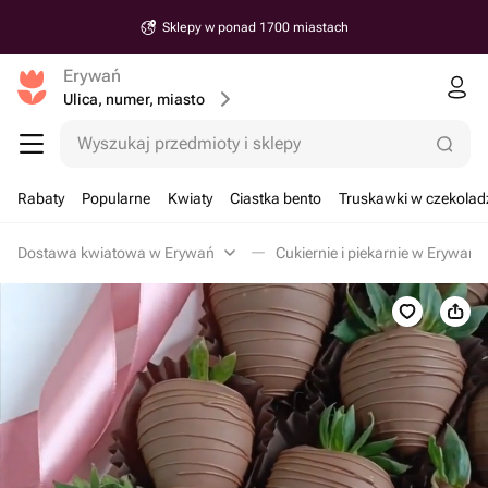
Sklepy w ponad 1700 miastach
Erywań
Ulica, numer, miasto
Wyszukaj przedmioty i sklepy
Rabaty
Popularne
Kwiaty
Ciastka bento
Truskawki w czekolad
Dostawa kwiatowa w Erywań
Cukiernie i piekarnie w Erywań