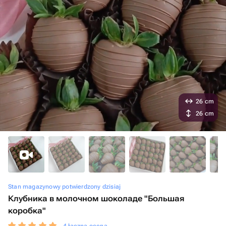
26 cm
26 cm
Stan magazynowy potwierdzony dzisiaj
Клубника в молочном шоколаде "Большая
коробка"