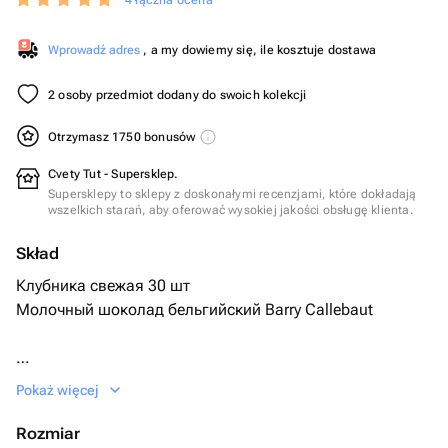
4 łączna ocena
Wprowadź adres
, a my dowiemy się, ile kosztuje dostawa
2 osoby przedmiot dodany do swoich kolekcji
Otrzymasz 1750 bonusów
Cvety Tut - Supersklep.
Supersklepy to sklepy z doskonałymi recenzjami, które dokładają
wszelkich starań, aby oferować wysokiej jakości obsługę klienta.
Skład
Клубника свежая 30 шт
Молочный шоколад бельгийский Barry Callebaut
Производитель: Callebaut
Pokaż więcej
Страна: Бельгия
Состав: сахар, масло какао, сухое цельное молоко,
Rozmiar