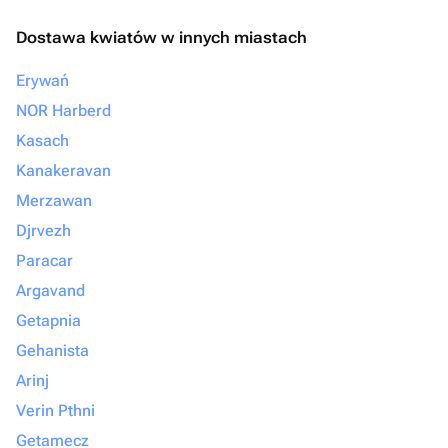
Dostawa kwiatów w innych miastach
Erywań
NOR Harberd
Kasach
Kanakeravan
Merzawan
Djrvezh
Paracar
Argavand
Getapnia
Gehanista
Arinj
Verin Pthni
Getamecz