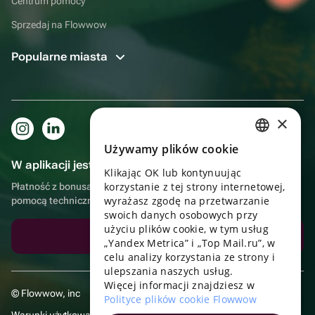
Centrum pomocy
Sprzedaj na Flowwow
Popularne miasta
×
Używamy plików cookie
RUSSIAN
W aplikacji jest to jeszcze wygodniejsze!
Klikając OK lub kontynuując
ENGLISH
korzystanie z tej strony internetowej,
Płatność z bonusami, samodzielna dostawa, wygodny czat z
UKRAINIAN
wyrażasz zgodę na przetwarzanie
pomocą techniczną
swoich danych osobowych przy
PORTUGUESE
użyciu plików cookie, w tym usług
Pobierz aplikację
„Yandex Metrica” i „Top Mail.ru”, w
SPANISH
celu analizy korzystania ze strony i
ulepszania naszych usług.
HUNGARIAN
Więcej informacji znajdziesz w
© Flowwow, inc
ITALIAN
Polityce plików cookie Flowwow
Warunki użytkowania