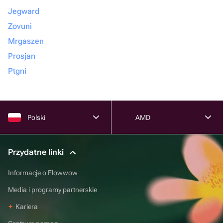
Jegward
Zovuni
Mrgaszen
Prosjan
Ptgni
Polski
AMD
Przydatne linki
Informacje o Flowwow
Media i programy partnerskie
Kariera