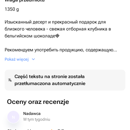
1350 g
Изысканный десерт и прекрасный подарок для
близкого человека - свежая отборная клубника в
бельгийском шоколаде🍓
Рекомендуем употребить продукцию, содержащую
свежие ягоды, в течение первых 12 часов после
Pokaż więcej
покупки 🙌
Część tekstu na stronie została
хранить в холодильнике при температуре от +4 до +10
przetłumaczona automatycznie
градусов.
Oceny oraz recenzje
Nadawca
N
W tym tygodniu