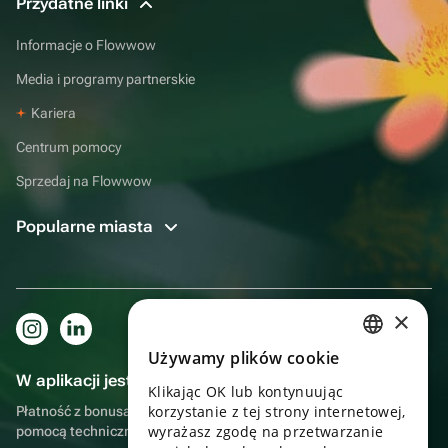
Przydatne linki
Informacje o Flowwow
Media i programy partnerskie
Kariera
Centrum pomocy
Sprzedaj na Flowwow
Popularne miasta
×
Używamy plików cookie
RUSSIAN
W aplikacji jest to jeszcze wygodniejsze!
Klikając OK lub kontynuując
ENGLISH
korzystanie z tej strony internetowej,
Płatność z bonusami, samodzielna dostawa, wygodny czat z
UKRAINIAN
wyrażasz zgodę na przetwarzanie
pomocą techniczną