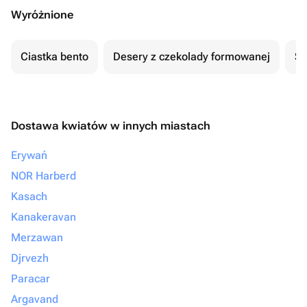
Wyróżnione
Ciastka bento
Desery z czekolady formowanej
Se
Dostawa kwiatów w innych miastach
Erywań
NOR Harberd
Kasach
Kanakeravan
Merzawan
Djrvezh
Paracar
Argavand