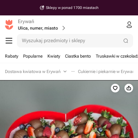
Sklepy w ponad 1700 miastach
Erywań
Ulica, numer, miasto
Wyszukaj przedmioty i sklepy
Rabaty
Popularne
Kwiaty
Ciastka bento
Truskawki w czekolad
Dostawa kwiatowa w Erywań
Cukiernie i piekarnie w Erywań