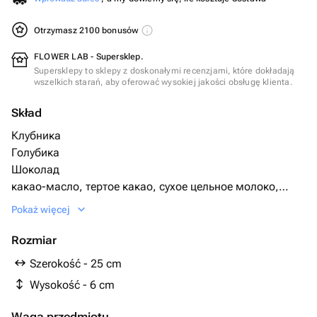
Otrzymasz 2100 bonusów
FLOWER LAB - Supersklep.
Supersklepy to sklepy z doskonałymi recenzjami, które dokładają
wszelkich starań, aby oferować wysokiej jakości obsługę klienta.
Skład
Клубника
Голубика
Шоколад
какао-масло, тертое какао, сухое цельное молоко,
сахар, натуральные лецитин и ваниль.
Pokaż więcej
Rozmiar
Szerokość - 25 cm
Wysokość - 6 cm
Waga przedmiotu