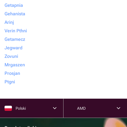
Getapnia
Gehanista
Arinj
Verin Pthni
Getamecz
Jegward
Zovuni
Mrgaszen
Prosjan
Ptgni
Polski
AMD