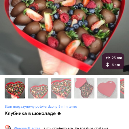
25 cm
6 cm
Stan magazynowy potwierdzony 5 min temu
Клубника в шоколаде 🔥
Wprowadź adres
, a my dowiemy się, ile kosztuje dostawa