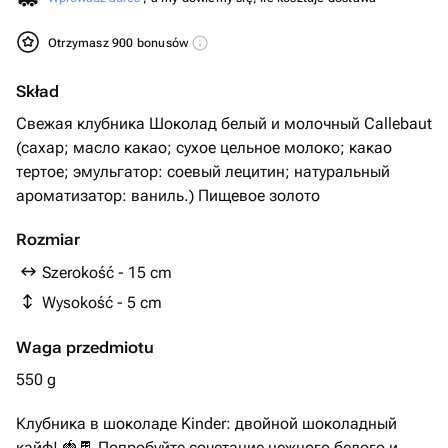
Otrzymasz 900 bonusów
Skład
Свежая клубника Шоколад белый и молочный Callebaut
(сахар; масло какао; сухое цельное молоко; какао
тертое; эмульгатор: соевый лецитин; натуральный
ароматизатор: ваниль.) Пищевое золото
Rozmiar
Szerokość - 15 cm
Wysokość - 5 cm
Waga przedmiotu
550 g
Клубника в шоколаде Kinder: двойной шоколадный
кайф! 🍓🍫 Попробуйте сочетание нежного белого и