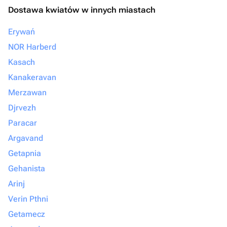
Dostawa kwiatów w innych miastach
Erywań
NOR Harberd
Kasach
Kanakeravan
Merzawan
Djrvezh
Paracar
Argavand
Getapnia
Gehanista
Arinj
Verin Pthni
Getamecz