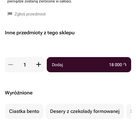
pieniądze zostaną zwrócone w całości.
Zgłoś przedmiot
Inne przedmioty z tego sklepu
Dodaj
18 000
֏
Wyróżnione
Ciastka bento
Desery z czekolady formowanej
Se