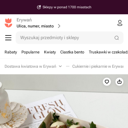
Sklepy w ponad 1700 miastach
Erywań
Ulica, numer, miasto
Wyszukaj przedmioty i sklepy
Rabaty
Popularne
Kwiaty
Ciastka bento
Truskawki w czekolad
Dostawa kwiatowa w Erywań
Cukiernie i piekarnie w Erywań