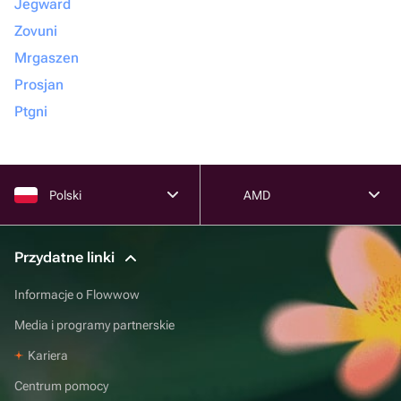
Jegward
Zovuni
Mrgaszen
Prosjan
Ptgni
Polski
AMD
Przydatne linki
Informacje o Flowwow
Media i programy partnerskie
Kariera
Centrum pomocy