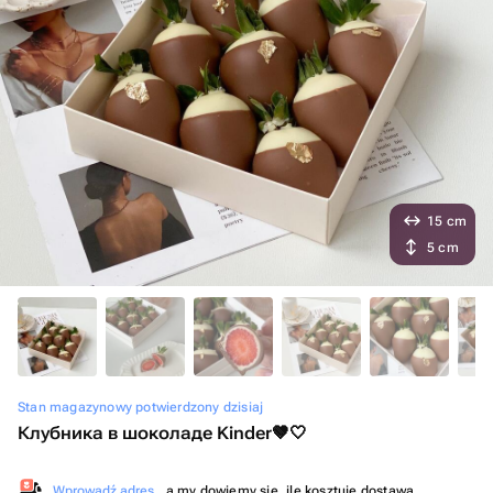
15 cm
5 cm
Stan magazynowy potwierdzony dzisiaj
Клубника в шоколаде Kinder🤎🤍
Wprowadź adres
, a my dowiemy się, ile kosztuje dostawa