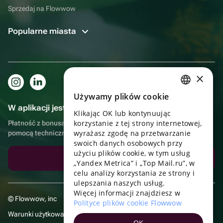
Sprzedaj na Flowwow
Popularne miasta
×
Używamy plików cookie
RUSSIAN
W aplikacji jest to jeszcze wygodniejsze!
Klikając OK lub kontynuując
ENGLISH
korzystanie z tej strony internetowej,
Płatność z bonusami, samodzielna dostawa, wygodny czat z
UKRAINIAN
wyrażasz zgodę na przetwarzanie
pomocą techniczną
swoich danych osobowych przy
PORTUGUESE
użyciu plików cookie, w tym usług
Pobierz aplikację
„Yandex Metrica” i „Top Mail.ru”, w
SPANISH
celu analizy korzystania ze strony i
ulepszania naszych usług.
HUNGARIAN
Więcej informacji znajdziesz w
© Flowwow, inc
ITALIAN
Polityce plików cookie Flowwow
Warunki użytkowania
FRENCH
OK