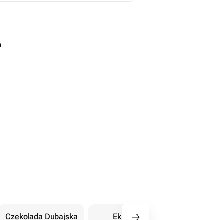
i.
Czekolada Dubajska
Eklery
Orientalne sł