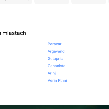
h miastach
Paracar
Argavand
Getapnia
Gehanista
Arinj
Verin Pthni