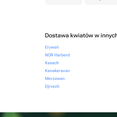
Dostawa kwiatów w innyc
Erywań
NOR Harberd
Kasach
Kanakeravan
Merzawan
Djrvezh