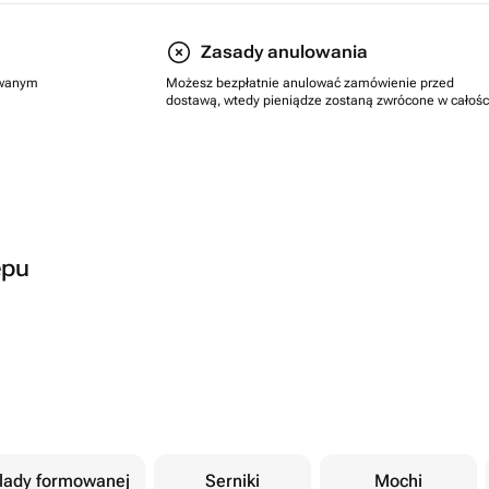
Zasady anulowania
rowanym
Możesz bezpłatnie anulować zamówienie przed
dostawą, wtedy pieniądze zostaną zwrócone w całośc
epu
olady formowanej
Serniki
Mochi