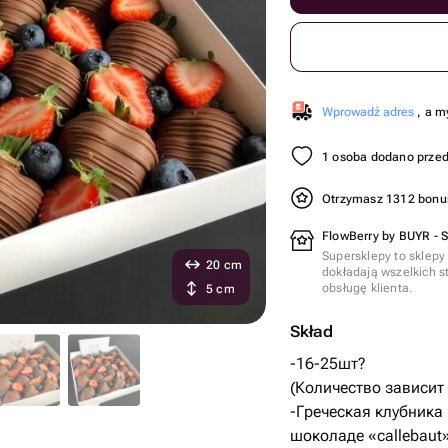
Wprowadź adres
, a m
1 osoba dodano przed
Otrzymasz 1312 bon
FlowBerry by BUYR - 
Supersklepy to sklepy
20 cm
dokładają wszelkich s
obsługę klienta.
5 cm
Skład
-16-25шт?
(Количество зависит
-Греческая клубника
шоколаде «callebaut