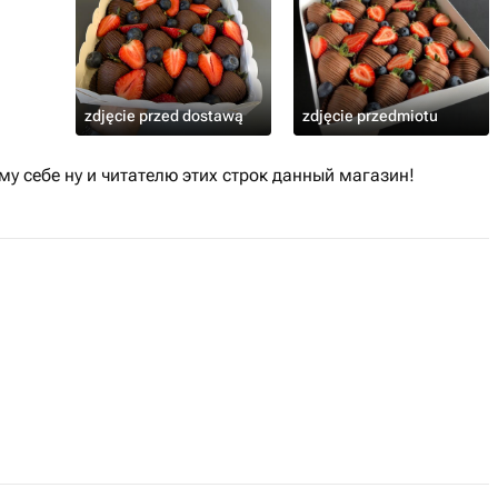
zdjęcie przed dostawą
zdjęcie przedmiotu
у себе ну и читателю этих строк данный магазин!