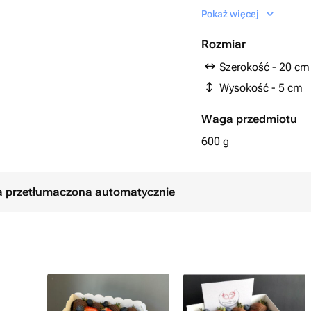
-Голубика
Pokaż więcej
-Клубника свежая
-Коробка
 10-12 часов и хранить при
Rozmiar
-Лента атласная
едующие 12 часов хранить только в
Szerokość - 20 cm
-пакет подарочный
 +10 градусов. Перед употреблением
Wysokość - 5 cm
-Наклейка Фирменн
е на
Waga przedmiotu
600 g
ła przetłumaczona automatycznie