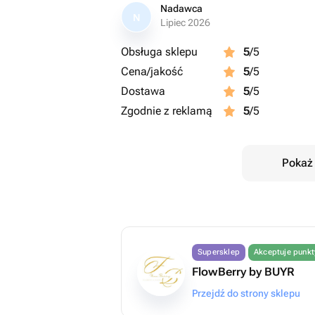
Nadawca
N
Lipiec 2026
Obsługa sklepu
5
/5
Cena/jakość
5
/5
Dostawa
5
/5
Zgodnie z reklamą
5
/5
Pokaż 
Supersklep
Akceptuje punk
FlowBerry by BUYR
Przejdź do strony sklepu