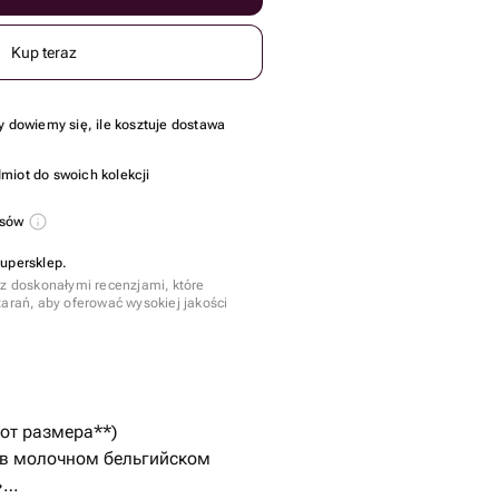
Kup teraz
y dowiemy się, ile kosztuje dostawa
miot do swoich kolekcji
usów
Supersklep.
 z doskonałymi recenzjami, które
tarań, aby oferować wysokiej jakości
 от размера**)
 в молочном бельгийском
»