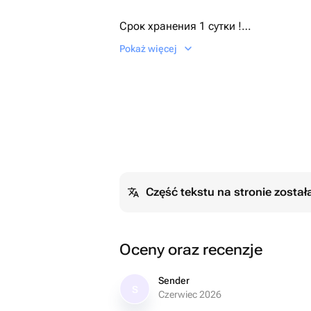
Срок хранения 1 сутки !
Съесть лучше всего в течение первых
Pokaż więcej
температуре +10...+20 градусов. Сл
холодильнике при температуре +5...
оставить при комнатной температур
10-15 минут.
Część tekstu na stronie zosta
Oceny oraz recenzje
Sender
S
Czerwiec 2026