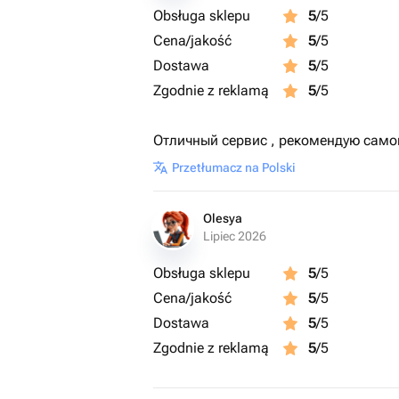
Obsługa sklepu
5
/5
Cena/jakość
5
/5
Dostawa
5
/5
Zgodnie z reklamą
5
/5
Отличный сервис , рекомендую самом
Przetłumacz na Polski
Olesya
Lipiec 2026
Obsługa sklepu
5
/5
Cena/jakość
5
/5
Dostawa
5
/5
Zgodnie z reklamą
5
/5