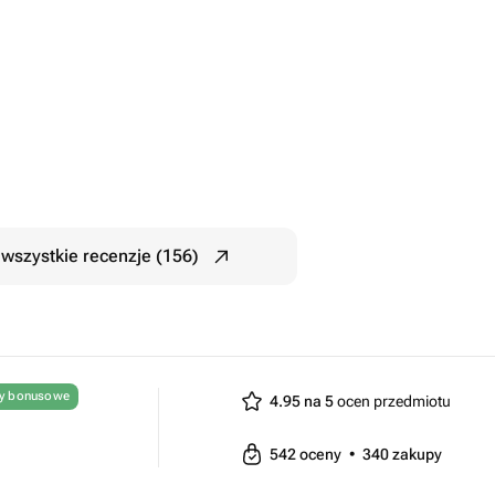
wszystkie recenzje (156)
ty bonusowe
4.95 na 5
ocen przedmiotu
542
oceny
•
340
zakupy