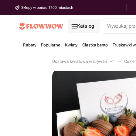
Sklepy w ponad 1700 miastach
Katalog
Wyszukaj prz
Rabaty
Popularne
Kwiaty
Ciastka bento
Truskawki w
Dostawa kwiatowa w Erywań
Cukier