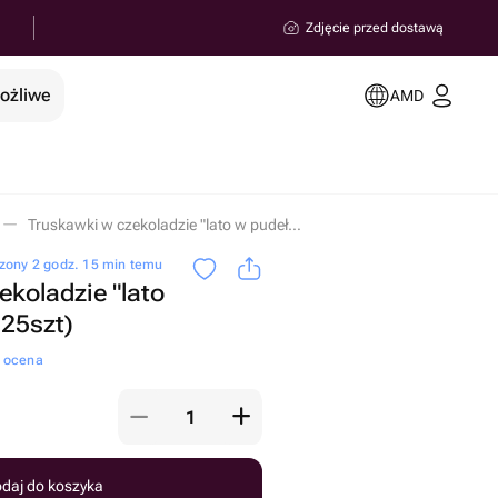
Zdjęcie przed dostawą
możliwe
AMD
Truskawki w czekoladzie "lato w pudełku" (16-25szt) w miejscowości Erywań
zony 2 godz. 15 min temu
ekoladzie "lato
-25szt)
a ocena
daj do koszyka