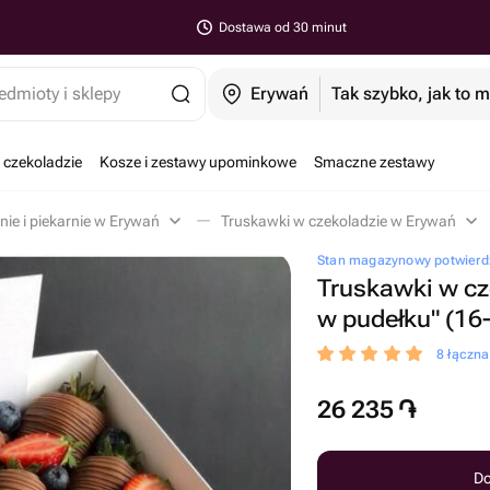
Dostawa od 30 minut
edmioty i sklepy
Erywań
Tak szybko, jak to 
 czekoladzie
Kosze i zestawy upominkowe
Smaczne zestawy
nie i piekarnie w Erywań
Truskawki w czekoladzie w Erywań
Stan magazynowy potwierd
Truskawki w cz
w pudełku" (16
8 łączn
26 235
֏
Do