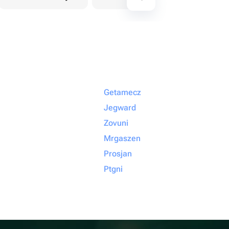
Getamecz
Jegward
Zovuni
Mrgaszen
Prosjan
Ptgni