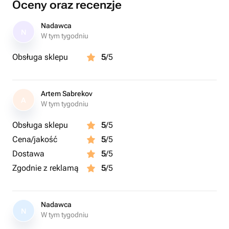
Oceny oraz recenzje
+10С не более суток. Перед употреблением подержать
при комнатной температуре 15 минут. Приятного
Nadawca
N
аппетита! С уважением, команда АМЕЛИ gifts. 🎁
W tym tygodniu
Obsługa sklepu
5
/5
Artem Sabrekov
A
W tym tygodniu
Obsługa sklepu
5
/5
Cena/jakość
5
/5
Dostawa
5
/5
Zgodnie z reklamą
5
/5
Nadawca
N
W tym tygodniu