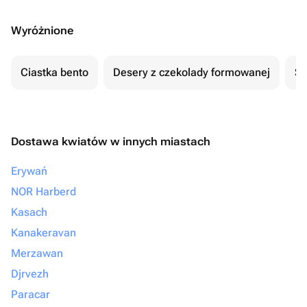
Wyróżnione
Ciastka bento
Desery z czekolady formowanej
Se
Dostawa kwiatów w innych miastach
Erywań
NOR Harberd
Kasach
Kanakeravan
Merzawan
Djrvezh
Paracar