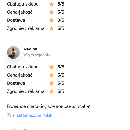
Obsługa sklepu
5
/5
Cena/jakość
5
/5
Dostawa
3
/5
Zgodnie z reklamą
5
/5
Madina
W tym tygodniu
Obsługa sklepu
5
/5
Cena/jakość
5
/5
Dostawa
5
/5
Zgodnie z reklamą
5
/5
Большое спасибо, все понравилось! 💕
Przetłumacz na Polski