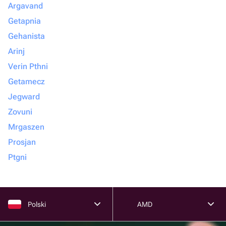
Argavand
Getapnia
Gehanista
Arinj
Verin Pthni
Getamecz
Jegward
Zovuni
Mrgaszen
Prosjan
Ptgni
Polski
AMD