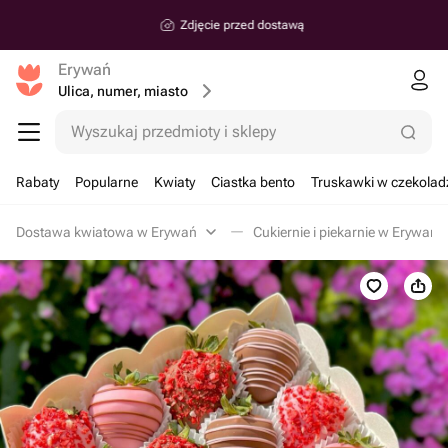
Zdjęcie przed dostawą
Erywań
Ulica, numer, miasto
Wyszukaj przedmioty i sklepy
Rabaty
Popularne
Kwiaty
Ciastka bento
Truskawki w czekolad
Dostawa kwiatowa w Erywań
Cukiernie i piekarnie w Erywań