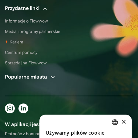
Przydatne linki
Informacje o Flowwow
Media i programy partnerskie
Kariera
Centrum pomocy
Sprzedaj na Flowwow
Popularne miasta
×
W aplikacji jest to jeszcze wygodniejsze!
Używamy plików cookie
Płatność z bonusami, samodzielna dostawa, wygodny czat z
RUSSIAN