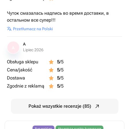
Чуток смазалась надпись во время доставки, в
остальном все супер!!!
Przetłumacz na Polski
A
A
Lipiec 2026
Obsługa sklepu
5
/5
Cena/jakość
5
/5
Dostawa
5
/5
Zgodnie z reklamą
5
/5
Pokaż wszystkie recenzje (85)
Supersklep
Akceptuje punkty bonusowe