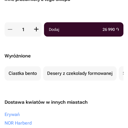
Dodaj
26 990
֏
Wyróżnione
Ciastka bento
Desery z czekolady formowanej
Se
Dostawa kwiatów w innych miastach
Erywań
NOR Harberd