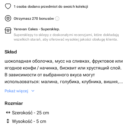
1 osoba dodano przedmiot do swoich kolekcji
Otrzymasz 270 bonusów
Yerevan Cakes - Supersklep.
Supersklepy to sklepy z doskonałymi recenzjami, które dokładają
wszelkich starań, aby oferować wysokiej jakości obsługę klienta.
Skład
шоколадная оболочка, мусс на сливках, фруктовое или
ягодное конфи / начинка, бисквит или хрустящий слой.
В зависимости от выбранного вкуса могут
использоваться: малина, голубика, клубника, вишня,
манго, маракуйя, персик, банан, лимон, мандарин,
Pokaż więcej
кокос, фисташка, катаифи, кофейная начинка.
Rozmiar
Szerokość - 25 cm
Wysokość - 5 cm