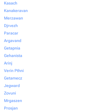
Kasach
Kanakeravan
Merzawan
Djrvezh
Paracar
Argavand
Getapnia
Gehanista
Arinj
Verin Pthni
Getamecz
Jegward
Zovuni
Mrgaszen
Prosjan