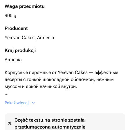
Waga przedmiotu
900 g
Producent
Yerevan Cakes, Armenia
Kraj produkcji
Armenia
Корпусные пирожные от Yerevan Cakes — эффектные
десерты с тонкой шоколадной оболочкой, нежным
муссом и яркой начинкой внутри.
Соберите набор из 9 пирожных на свой вкус из
Pokaż więcej
доступных 12 вкусов (*фотографию со вкусами
прикрепили).
Część tekstu na stronie została
przetłumaczona automatycznie
Доступные вкусы: