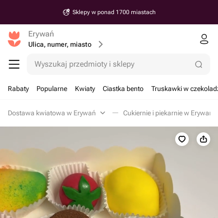
Sklepy w ponad 1700 miastach
Erywań
Ulica, numer, miasto
Wyszukaj przedmioty i sklepy
Rabaty
Popularne
Kwiaty
Ciastka bento
Truskawki w czekolad
Dostawa kwiatowa w Erywań
Cukiernie i piekarnie w Erywań