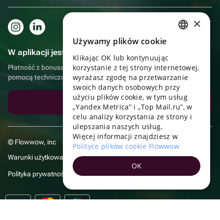
×
Używamy plików cookie
RUSSIAN
W aplikacji jest to jeszcze wygodniejsze!
Klikając OK lub kontynuując
ENGLISH
korzystanie z tej strony internetowej,
Płatność z bonusami, samodzielna dostawa, wygodny czat z
UKRAINIAN
wyrażasz zgodę na przetwarzanie
pomocą techniczną
swoich danych osobowych przy
PORTUGUESE
użyciu plików cookie, w tym usług
Pobierz aplikację
„Yandex Metrica” i „Top Mail.ru”, w
SPANISH
celu analizy korzystania ze strony i
ulepszania naszych usług.
HUNGARIAN
Więcej informacji znajdziesz w
© Flowwow, inc
ITALIAN
Polityce plików cookie Flowwow
Warunki użytkowania
FRENCH
OK
Polityka prywatności
TURKISH
GERMAN
POLISH