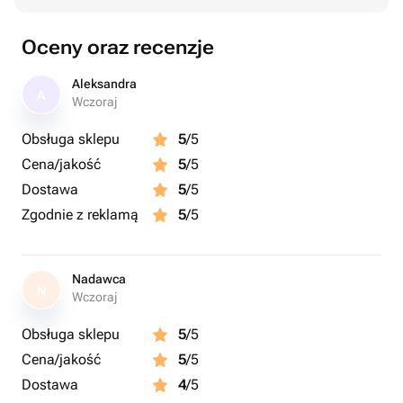
малина, голубика, персик, манго, вишня, банан,
клубника, фисташка, лимон, мандарин, кокос,
Oceny oraz recenzje
кофейное зерно.
Aleksandra
A
Важно:
Wczoraj
Желаемые вкусы укажите в комментарии к заказу или
Obsługa sklepu
5
/5
напишите нам в чат после оформления.
Cena/jakość
5
/5
Если какой-то вкус временно недоступен, мы
Dostawa
5
/5
обязательно согласуем замену.
Zgodnie z reklamą
5
/5
Nadawca
N
Wczoraj
Obsługa sklepu
5
/5
Cena/jakość
5
/5
Dostawa
4
/5