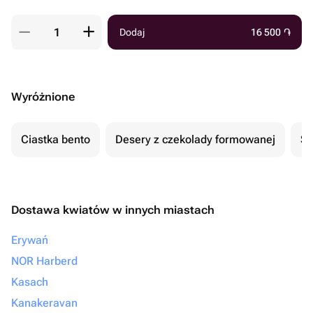
Dodaj
16 500
֏
Wyróżnione
Ciastka bento
Desery z czekolady formowanej
Se
Dostawa kwiatów w innych miastach
Erywań
NOR Harberd
Kasach
Kanakeravan