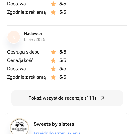
Dostawa
5
/5
Zgodnie z reklamą
5
/5
Nadawca
N
Lipiec 2026
Obsługa sklepu
5
/5
Cena/jakość
5
/5
Dostawa
5
/5
Zgodnie z reklamą
5
/5
Pokaż wszystkie recenzje (111)
Sweets by sisters
Przejdź do strony sklepu