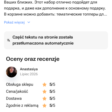
Ваших близких. Этот набор отлично подойдет для
подарка, и даже как дополнение к основному подарку.
В корзине можно добавить: тематические топперы для
дополнительного оформления капкейков; свечи; шары,
Pokaż więcej
и небольшие наборы порционных десертов
Część tekstu na stronie została
Ягодную начинку можете выбрать из представленных
przetłumaczona automatycznie
ягод (малина, клубника, вишня). Если не указываете
какую ягодную начинку , делаем по умолчанию любую
из указанных ягод.
Oceny oraz recenzje
Свечка к набору идет бесплатно, какая есть в наличии,
Anastasiya
и может отличаться от свечки на фото
Lipiec 2026
Obsługa sklepu
5
/5
Cena/jakość
5
/5
Dostawa
5
/5
Zgodnie z reklamą
5
/5