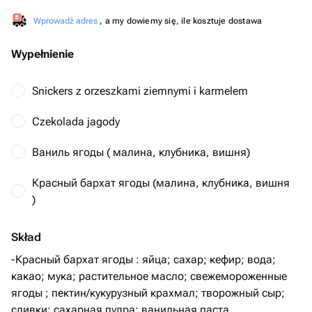
Wprowadź adres
, a my dowiemy się, ile kosztuje dostawa
Wypełnienie
Snickers z orzeszkami ziemnymi i karmelem
Czekolada jagody
Ваниль ягоды ( малина, клубника, вишня)
Красный бархат ягоды (малина, клубника, вишня
)
Skład
-Красный бархат ягоды : яйца; сахар; кефир; вода;
какао; мука; растительное масло; свежемороженные
ягоды ; пектин/кукурузный крахмал; творожный сыр;
сливки; сахарная пудра; ванильная паста