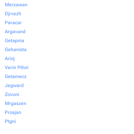
Merzawan
Djrvezh
Paracar
Argavand
Getapnia
Gehanista
Arinj
Verin Pthni
Getamecz
Jegward
Zovuni
Mrgaszen
Prosjan
Ptgni