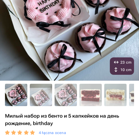
23 cm
10 cm
Милый набор из бенто и 5 капкейков на день
рождение, birthday
4 łączna ocena