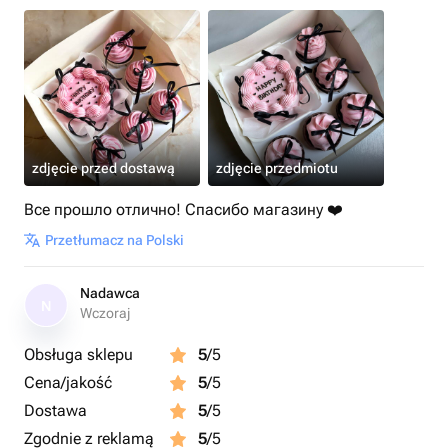
zdjęcie przed dostawą
zdjęcie przedmiotu
Все прошло отлично! Спасибо магазину ❤️
Przetłumacz na Polski
Nadawca
N
Wczoraj
Obsługa sklepu
5
/5
Cena/jakość
5
/5
Dostawa
5
/5
Zgodnie z reklamą
5
/5