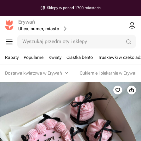
Sklepy w ponad 1700 miastach
Erywań
Ulica, numer, miasto
Wyszukaj przedmioty i sklepy
Rabaty
Popularne
Kwiaty
Ciastka bento
Truskawki w czekolad
Dostawa kwiatowa w Erywań
Cukiernie i piekarnie w Erywań