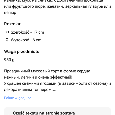
начинка, мусс на сливках с добавлением шоколада
или фруктового пюре, желатин, зеркальная глазурь или
велюр
Rozmiar
Szerokość - 17 cm
Wysokość - 6 cm
Waga przedmiotu
950 g
Праздничный муссовый торт в форме сердца —
нежный, лёгкий и очень эффектный!
Украшен свежими ягодами (в зависимости от сезона) и
декоративным топпером.
Топпер можно заменить по желанию — «С днём
Pokaż więcej
рождения», «Люблю», «Для тебя» и другие варианты
на выбор.
Część tekstu na stronie została
Идеален для поздравления, романтического ужина или