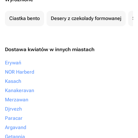
Ciastka bento
Desery z czekolady formowanej
Se
Dostawa kwiatów w innych miastach
Erywań
NOR Harberd
Kasach
Kanakeravan
Merzawan
Djrvezh
Paracar
Argavand
Getapnia