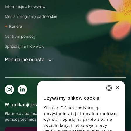
Informacje o Flowwow
Media i programy partnerskie
Kariera
Centrum pomocy
Sprzedaj na Flowwow
Popularne miasta
×
Używamy plików cookie
RUSSIAN
W aplikacji jest to jeszcze wygodniejsze!
Klikając OK lub kontynuując
ENGLISH
korzystanie z tej strony internetowej,
Płatność z bonusami, samodzielna dostawa, wygodny czat z
UKRAINIAN
wyrażasz zgodę na przetwarzanie
pomocą techniczną
swoich danych osobowych przy
PORTUGUESE