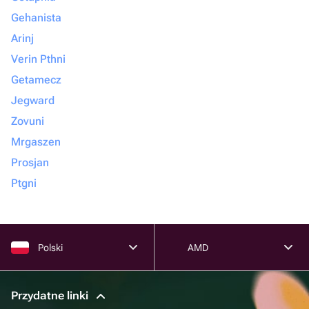
Gehanista
Arinj
Verin Pthni
Getamecz
Jegward
Zovuni
Mrgaszen
Prosjan
Ptgni
Polski
AMD
Przydatne linki