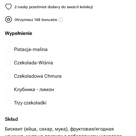
2 osoby przedmiot dodany do swoich kolekcji
Otrzymasz 168 bonusów
Wypełnienie
Pistacja-malina
Czekolada-Wiśnia
Czekoladowa Chmura
Клубника - лимон
Trzy czekoladki
Skład
Бисквит (яйца, сахар, мука), фруктовая/ягодная