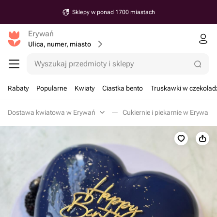
Sklepy w ponad 1700 miastach
Erywań
Ulica, numer, miasto
Wyszukaj przedmioty i sklepy
Rabaty
Popularne
Kwiaty
Ciastka bento
Truskawki w czekolad
Dostawa kwiatowa w Erywań
Cukiernie i piekarnie w Erywań