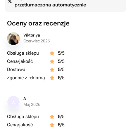
przetłumaczona automatycznie
важного повода.
📏 Вес: около 950 г
👨‍👩‍👧‍👦 Рассчитан на 6–8 персон
Oceny oraz recenzje
🎁 Упакован в подарочную коробку
Viktoriya
Czerwiec 2026
Obsługa sklepu
5
/5
Cena/jakość
5
/5
Dostawa
5
/5
Zgodnie z reklamą
5
/5
A
A
Maj 2026
Obsługa sklepu
5
/5
Cena/jakość
5
/5