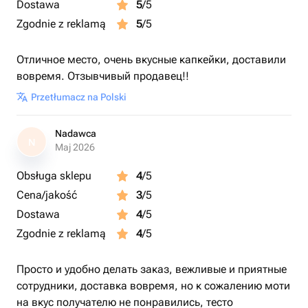
Dostawa
5
/5
Zgodnie z reklamą
5
/5
Отличное место, очень вкусные капкейки, доставили
вовремя. Отзывчивый продавец!!
Przetłumacz na Polski
Nadawca
N
Maj 2026
Obsługa sklepu
4
/5
Cena/jakość
3
/5
Dostawa
4
/5
Zgodnie z reklamą
4
/5
Просто и удобно делать заказ, вежливые и приятные
сотрудники, доставка вовремя, но к сожалению моти
на вкус получателю не понравились, тесто