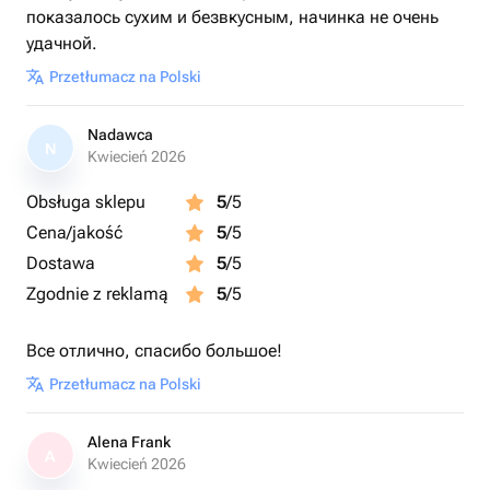
показалось сухим и безвкусным, начинка не очень
удачной.
Przetłumacz na Polski
Nadawca
N
Kwiecień 2026
Obsługa sklepu
5
/5
Cena/jakość
5
/5
Dostawa
5
/5
Zgodnie z reklamą
5
/5
Все отлично, спасибо большое!
Przetłumacz na Polski
Alena Frank
A
Kwiecień 2026