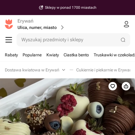
Sklepy w ponad 1700 miastach
Erywań
Ulica, numer, miasto
Wyszukaj przedmioty i sklepy
Rabaty
Popularne
Kwiaty
Ciastka bento
Truskawki w czekolad
Dostawa kwiatowa w Erywań
Cukiernie i piekarnie w Erywań