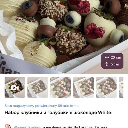
20 cm
5 cm
Stan magazynowy potwierdzony 80 min temu
Набор клубники и голубики в шоколаде White
Wprowadź adres
, a my dowiemy się, ile kosztuje dostawa