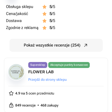
Obsługa sklepu
5
/5
Cena/jakość
5
/5
Dostawa
5
/5
Zgodnie z reklamą
5
/5
Pokaż wszystkie recenzje (254)
Supersklep
Akceptuje punkty bonusowe
FLOWER LAB
Przejdź do strony sklepu
4.9 na 5
ocen przedmiotu
849
recenzje
•
468
zakupy