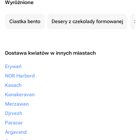
Wyróżnione
Ciastka bento
Desery z czekolady formowanej
Se
Dostawa kwiatów w innych miastach
Erywań
NOR Harberd
Kasach
Kanakeravan
Merzawan
Djrvezh
Paracar
Argavand