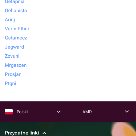
Getapnia
Gehanista
Arinj
Verin Pthni
Getamecz
Jegward
Zovuni
Mrgaszen
Prosjan
Ptgni
Polski
AMD
Przydatne linki