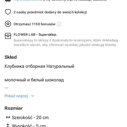
2 osoby przedmiot dodany do swoich kolekcji
Otrzymasz 1150 bonusów
FLOWER LAB - Supersklep.
Supersklepy to sklepy z doskonałymi recenzjami, które dokładają
wszelkich starań, aby oferować wysokiej jakości obsługę klienta.
Skład
Клубника отборная Натуральный
молочный и белый шоколад
Голубика
Pokaż więcej
Сублимированная малина Драже
Rozmiar
Szerokość - 20 cm
Wysokość - 5 cm