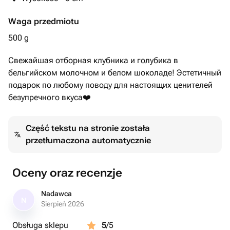
Состав
Waga przedmiotu
Бельгийский белый, молочный и темный (53%)
шоколад, клубника.
500 g
какао-масло, тертое какао, сухое цельное молоко,
Свежайшая отборная клубника и голубика в
бельгийском молочном и белом шоколаде! Эстетичный
подарок по любому поводу для настоящих ценителей
безупречного вкуса❤️
Część tekstu na stronie została
przetłumaczona automatycznie
Oceny oraz recenzje
Nadawca
N
Sierpień 2026
Obsługa sklepu
5
/5