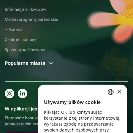
Informacje o Flowwow
Media i programy partnerskie
Kariera
Centrum pomocy
Sprzedaj na Flowwow
Popularne miasta
×
Używamy plików cookie
RUSSIAN
W aplikacji jest to jeszcze wygodniejsze!
Klikając OK lub kontynuując
ENGLISH
korzystanie z tej strony internetowej,
Płatność z bonusami, samodzielna dostawa, wygodny czat z
UKRAINIAN
wyrażasz zgodę na przetwarzanie
pomocą techniczną
swoich danych osobowych przy