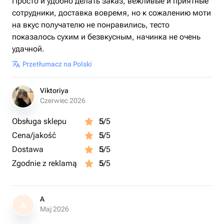
Просто и удобно делать заказ, вежливые и приятные
сотрудники, доставка вовремя, но к сожалению моти
на вкус получателю не понравились, тесто
показалось сухим и безвкусным, начинка не очень
удачной.
Przetłumacz na Polski
Viktoriya
Czerwiec 2026
Obsługa sklepu
5
/5
Cena/jakość
5
/5
Dostawa
5
/5
Zgodnie z reklamą
5
/5
A
A
Maj 2026