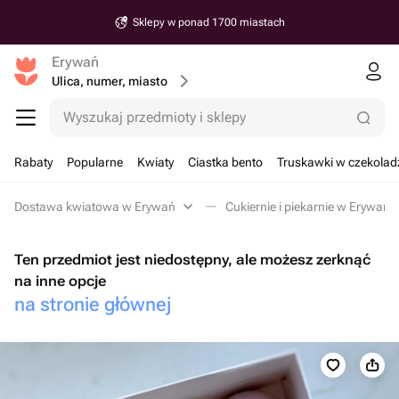
Sklepy w ponad 1700 miastach
Erywań
Ulica, numer, miasto
Wyszukaj przedmioty i sklepy
Rabaty
Popularne
Kwiaty
Ciastka bento
Truskawki w czekolad
Dostawa kwiatowa w Erywań
Cukiernie i piekarnie w Erywań
Ten przedmiot jest niedostępny, ale możesz zerknąć
na inne opcje
na stronie głównej