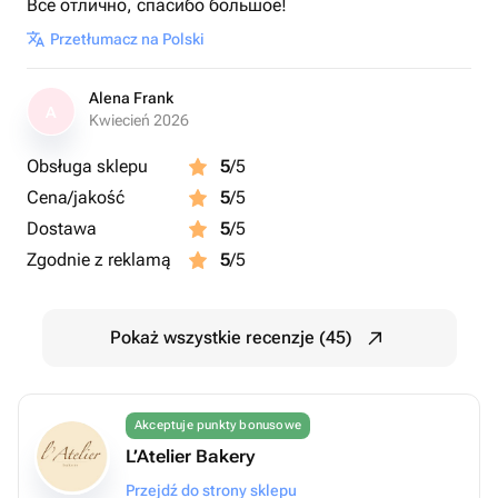
Все отлично, спасибо большое!
Przetłumacz na Polski
Alena Frank
A
Kwiecień 2026
Obsługa sklepu
5
/5
Cena/jakość
5
/5
Dostawa
5
/5
Zgodnie z reklamą
5
/5
Pokaż wszystkie recenzje (45)
Akceptuje punkty bonusowe
L’Atelier Bakery
Przejdź do strony sklepu