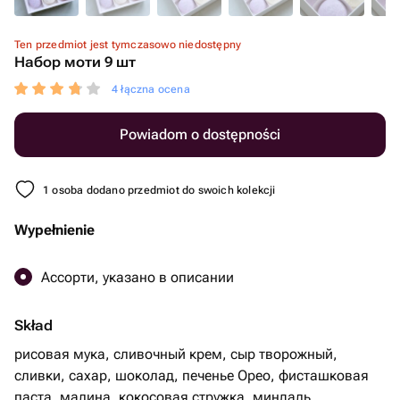
Ten przedmiot jest tymczasowo niedostępny
Набор моти 9 шт
4 łączna ocena
Powiadom o dostępności
1 osoba dodano przedmiot do swoich kolekcji
Wypełnienie
Ассорти, указано в описании
Skład
рисовая мука, сливочный крем, сыр творожный,
сливки, сахар, шоколад, печенье Орео, фисташковая
паста, малина, кокосовая стружка, миндаль.