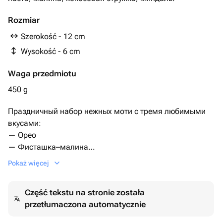
Rozmiar
Szerokość - 12 cm
Wysokość - 6 cm
Waga przedmiotu
450 g
Праздничный набор нежных моти с тремя любимыми
вкусами:
— Орео
— Фисташка–малина
— Раффаэлло
Pokaż więcej
Тонкая мягкая оболочка и щедрая кремовая начинка
внутри. Баланс сладости, яркие акценты и тающая
Część tekstu na stronie została
текстура — каждый вкус раскрывается по-особенному.
przetłumaczona automatycznie
Идеальный сладкий подарок: эстетичная подача,
аккуратная упаковка и по-настоящему