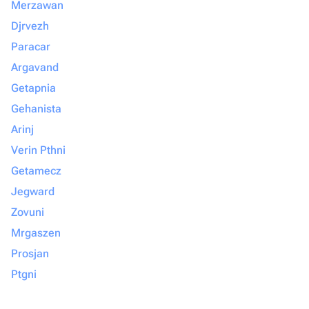
Merzawan
Djrvezh
Paracar
Argavand
Getapnia
Gehanista
Arinj
Verin Pthni
Getamecz
Jegward
Zovuni
Mrgaszen
Prosjan
Ptgni