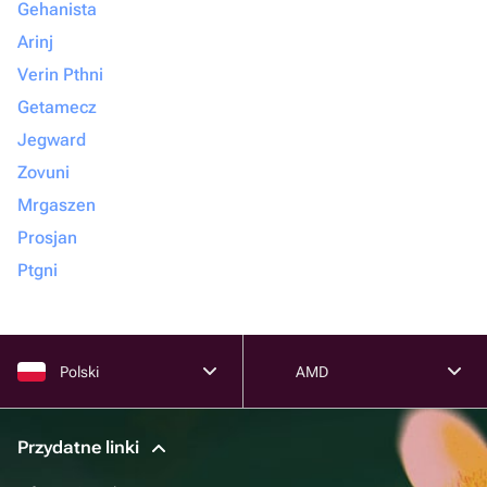
Gehanista
Arinj
Verin Pthni
Getamecz
Jegward
Zovuni
Mrgaszen
Prosjan
Ptgni
Polski
AMD
Przydatne linki