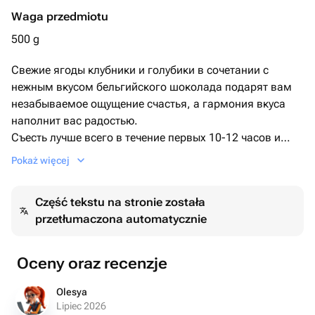
Waga przedmiotu
500 g
Свежие ягоды клубники и голубики в сочетании с
нежным вкусом бельгийского шоколада подарят вам
незабываемое ощущение счастья, а гармония вкуса
наполнит вас радостью.
Съесть лучше всего в течение первых 10-12 часов и
хранить при температуре +10...+ 20 градусов.
Pokaż więcej
Следующие 12 часов хранить только в холодильнике
при температуре +5... +10 градусов. Перед
Część tekstu na stronie została
употреблением оставить при комнатной температуре
przetłumaczona automatycznie
на
10-15 минут. Срок годности: 1 сутки.
Oceny oraz recenzje
Olesya
Lipiec 2026