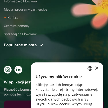
Informacje o Flowwow
Media i programy partnerskie
Kariera
Centrum pomocy
Sprzedaj na Flowwow
Popularne miasta
×
Używamy plików cookie
RUSSIAN
W aplikacji jest to jeszcze wygodniejsze!
Klikając OK lub kontynuując
ENGLISH
korzystanie z tej strony internetowej,
Płatność z bonusami, samodzielna dostawa, wygodny czat z
UKRAINIAN
wyrażasz zgodę na przetwarzanie
pomocą techniczną
swoich danych osobowych przy
PORTUGUESE
użyciu plików cookie, w tym usług
Pobierz aplikację