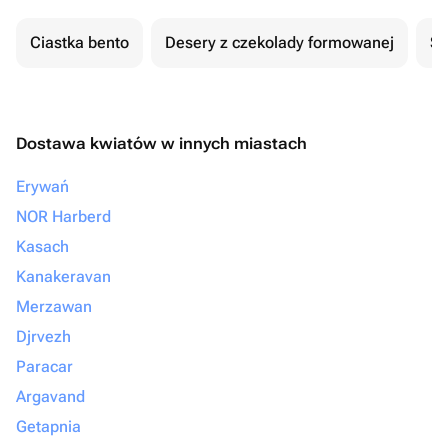
Ciastka bento
Desery z czekolady formowanej
Se
Dostawa kwiatów w innych miastach
Erywań
NOR Harberd
Kasach
Kanakeravan
Merzawan
Djrvezh
Paracar
Argavand
Getapnia