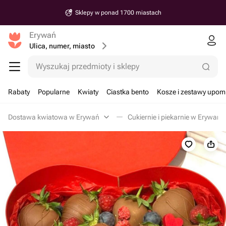
Sklepy w ponad 1700 miastach
Erywań
Ulica, numer, miasto
Wyszukaj przedmioty i sklepy
Rabaty
Popularne
Kwiaty
Ciastka bento
Kosze i zestawy upo
Dostawa kwiatowa w Erywań
Cukiernie i piekarnie w Erywań