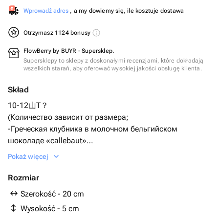
Wprowadź adres
, a my dowiemy się, ile kosztuje dostawa
Otrzymasz 1124 bonusy
FlowBerry by BUYR - Supersklep.
Supersklepy to sklepy z doskonałymi recenzjami, które dokładają
wszelkich starań, aby oferować wysokiej jakości obsługę klienta.
Skład
10-12山T？
(Количество зависит от размера;
-Греческая клубника в молочном бельгийском
шоколаде «callebaut»
-Голубика
Pokaż więcej
-Малина свежая
-Коробка
Rozmiar
-Лента атласная
Szerokość - 20 cm
Wysokość - 5 cm