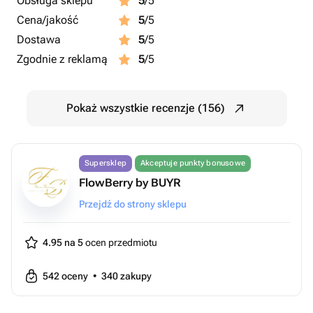
Obsługa sklepu
5
/5
Cena/jakość
5
/5
Dostawa
5
/5
Zgodnie z reklamą
5
/5
Pokaż wszystkie recenzje (156)
Supersklep
Akceptuje punkty bonusowe
FlowBerry by BUYR
Przejdź do strony sklepu
4.95 na 5
ocen przedmiotu
542
oceny
•
340
zakupy