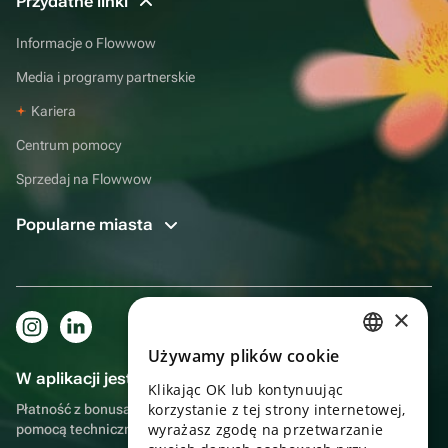
Przydatne linki
Informacje o Flowwow
Media i programy partnerskie
Kariera
Centrum pomocy
Sprzedaj na Flowwow
Popularne miasta
×
Używamy plików cookie
RUSSIAN
W aplikacji jest to jeszcze wygodniejsze!
Klikając OK lub kontynuując
ENGLISH
korzystanie z tej strony internetowej,
Płatność z bonusami, samodzielna dostawa, wygodny czat z
UKRAINIAN
wyrażasz zgodę na przetwarzanie
pomocą techniczną