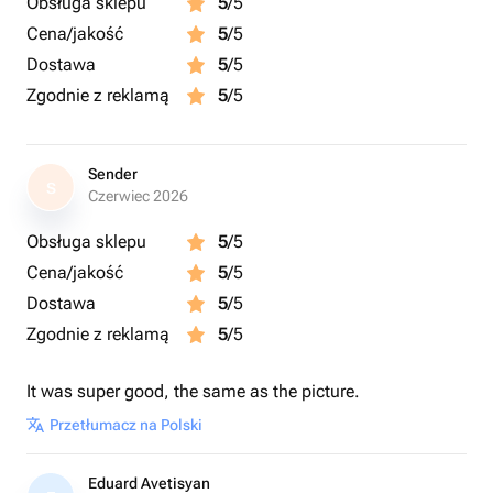
Obsługa sklepu
5
/5
голубики, 4 шоколадных сердечка
Cena/jakość
5
/5
Dostawa
5
/5
Zgodnie z reklamą
5
/5
Sender
S
Czerwiec 2026
Obsługa sklepu
5
/5
Cena/jakość
5
/5
Dostawa
5
/5
Zgodnie z reklamą
5
/5
It was super good, the same as the picture.
Przetłumacz na Polski
Eduard Avetisyan