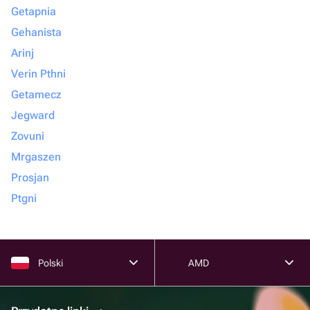
Getapnia
Gehanista
Arinj
Verin Pthni
Getamecz
Jegward
Zovuni
Mrgaszen
Prosjan
Ptgni
Polski
AMD