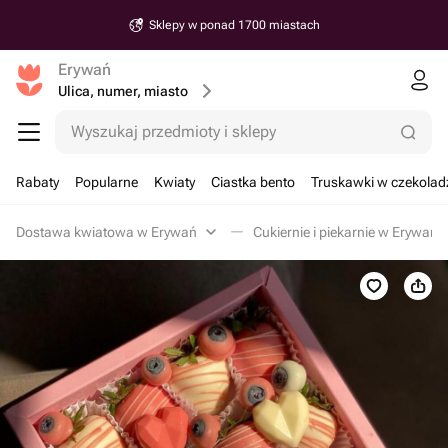
Sklepy w ponad 1700 miastach
Erywań
Ulica, numer, miasto
Wyszukaj przedmioty i sklepy
Rabaty
Popularne
Kwiaty
Ciastka bento
Truskawki w czekolad
Dostawa kwiatowa w Erywań
Cukiernie i piekarnie w Erywań