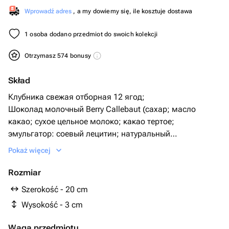
Wprowadź adres
, a my dowiemy się, ile kosztuje dostawa
1 osoba dodano przedmiot do swoich kolekcji
Otrzymasz 574 bonusy
Skład
Клубника свежая отборная 12 ягод;
Шоколад молочный Berry Callebaut (сахар; масло
какао; сухое цельное молоко; какао тертое;
эмульгатор: соевый лецитин; натуральный
ароматизатор: ваниль);
Pokaż więcej
Топпинги:
Голубика целая
Rozmiar
Сердце
Szerokość - 20 cm
Упаковка:
Wysokość - 3 cm
Коробка с прозрачной крышкой;
Лента атласная;
Waga przedmiotu