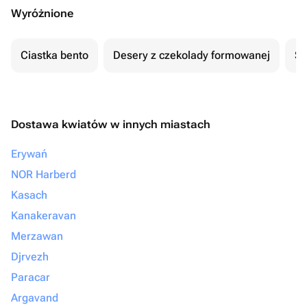
Wyróżnione
Ciastka bento
Desery z czekolady formowanej
Se
Dostawa kwiatów w innych miastach
Erywań
NOR Harberd
Kasach
Kanakeravan
Merzawan
Djrvezh
Paracar
Argavand