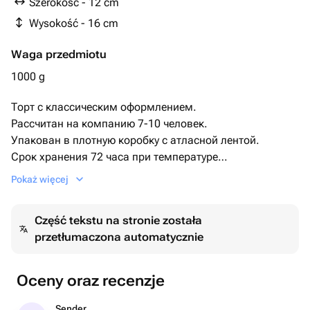
Szerokość - 12 cm
вафлями
Wysokość - 16 cm
Waga przedmiotu
1000 g
Торт с классическим оформлением.
Рассчитан на компанию 7-10 человек.
Упакован в плотную коробку с атласной лентой.
Срок хранения 72 часа при температуре
+2+6.
Pokaż więcej
Этот изысканный торт станет украшением любого
торжества.
Część tekstu na stronie została
Гладкое покрытие и крупные розовые орхидеи придают
przetłumaczona automatycznie
ему утончённый и современный вид. Идеально
подходит для свадеб, юбилеев и других особых
событий.
Oceny oraz recenzje
Закажите этот торт, чтобы добавить нотку элегантности
вашему празднику!
Sender