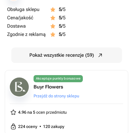
Obsługa sklepu
5
/5
Cena/jakość
5
/5
Dostawa
5
/5
Zgodnie z reklamą
5
/5
Pokaż wszystkie recenzje (59)
Akceptuje punkty bonusowe
Buyr Flowers
Przejdź do strony sklepu
4.96 na 5
ocen przedmiotu
224
oceny
•
120
zakupy