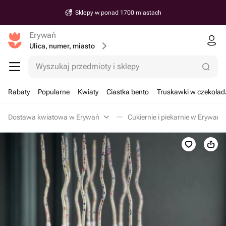
Sklepy w ponad 1700 miastach
Erywań
Ulica, numer, miasto
Wyszukaj przedmioty i sklepy
Rabaty
Popularne
Kwiaty
Ciastka bento
Truskawki w czekolad
Dostawa kwiatowa w Erywań
Cukiernie i piekarnie w Erywań