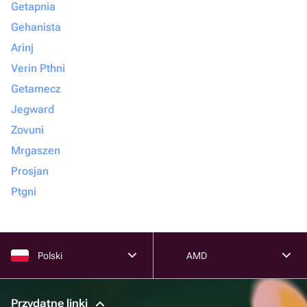
Getapnia
Gehanista
Arinj
Verin Pthni
Getamecz
Jegward
Zovuni
Mrgaszen
Prosjan
Ptgni
Polski
AMD
Przydatne linki