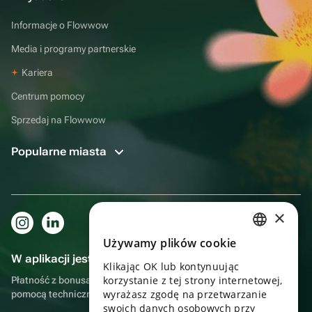
Informacje o Flowwow
Media i programy partnerskie
Kariera
Centrum pomocy
Sprzedaj na Flowwow
Popularne miasta
×
Używamy plików cookie
RUSSIAN
W aplikacji jest to jeszcze wygodniejsze!
Klikając OK lub kontynuując
ENGLISH
korzystanie z tej strony internetowej,
Płatność z bonusami, samodzielna dostawa, wygodny czat z
UKRAINIAN
wyrażasz zgodę na przetwarzanie
pomocą techniczną
swoich danych osobowych przy