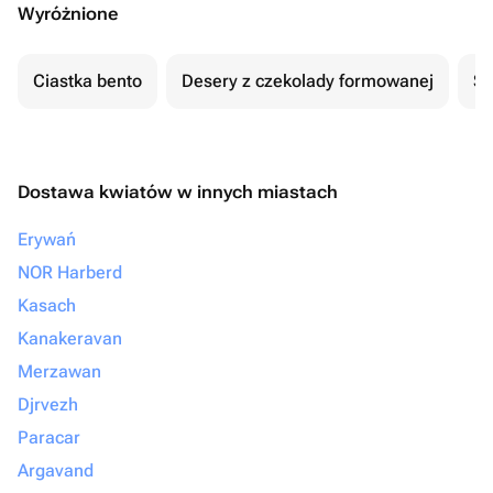
Wyróżnione
Ciastka bento
Desery z czekolady formowanej
Se
Dostawa kwiatów w innych miastach
Erywań
NOR Harberd
Kasach
Kanakeravan
Merzawan
Djrvezh
Paracar
Argavand