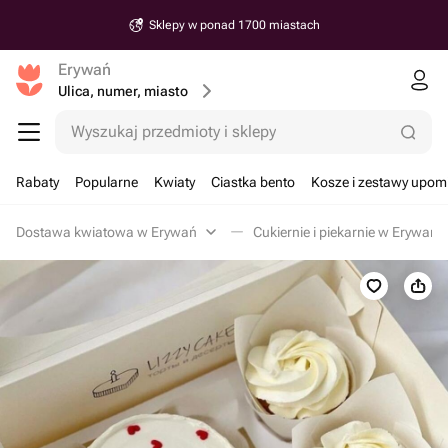
Sklepy w ponad 1700 miastach
Erywań
Ulica, numer, miasto
Wyszukaj przedmioty i sklepy
Rabaty
Popularne
Kwiaty
Ciastka bento
Kosze i zestawy upo
Dostawa kwiatowa w Erywań
Cukiernie i piekarnie w Erywań