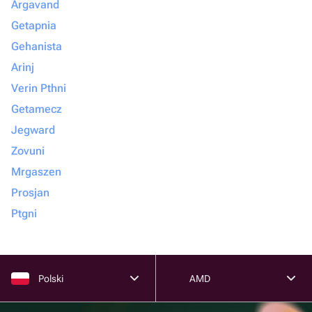
Argavand
Getapnia
Gehanista
Arinj
Verin Pthni
Getamecz
Jegward
Zovuni
Mrgaszen
Prosjan
Ptgni
Polski
AMD