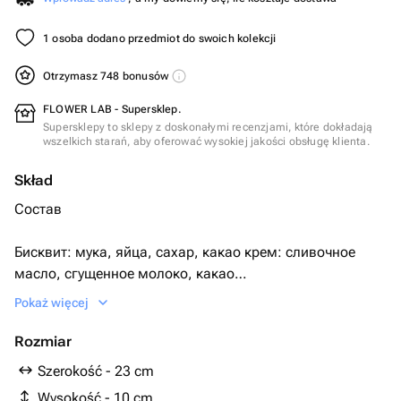
1 osoba dodano przedmiot do swoich kolekcji
Otrzymasz 748 bonusów
FLOWER LAB - Supersklep.
Supersklepy to sklepy z doskonałymi recenzjami, które dokładają
wszelkich starań, aby oferować wysokiej jakości obsługę klienta.
Skład
Состав
Бисквит: мука, яйца, сахар, какао крем: сливочное
масло, сгущенное молоко, какао
Pokaż więcej
Крем снаружи: сливки, згущённое молоко
Rozmiar
Два варианта исполнения.
Szerokość - 23 cm
Wysokość - 10 cm