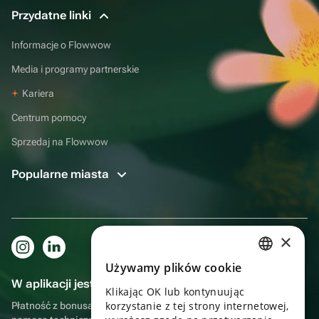
Przydatne linki
Informacje o Flowwow
Media i programy partnerskie
Kariera
Centrum pomocy
Sprzedaj na Flowwow
Popularne miasta
×
Używamy plików cookie
RUSSIAN
W aplikacji jest to jeszcze wygodniejsze!
Klikając OK lub kontynuując
ENGLISH
korzystanie z tej strony internetowej,
Płatność z bonusami, samodzielna dostawa, wygodny czat z
UKRAINIAN