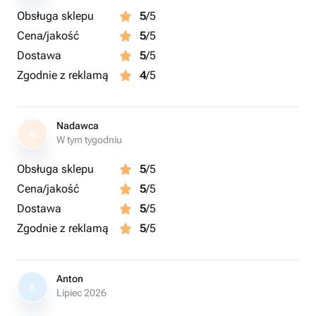
коробку с окошком и украшены атласной лентой.
Obsługa sklepu
5
/5
Просто представьте, какое ощущение праздника и
Cena/jakość
5
/5
радости они принесут при развязывании этой
прекрасной упаковки!
Dostawa
5
/5
Zgodnie z reklamą
4
/5
Nadawca
N
W tym tygodniu
Obsługa sklepu
5
/5
Cena/jakość
5
/5
Dostawa
5
/5
Zgodnie z reklamą
5
/5
Anton
A
Lipiec 2026