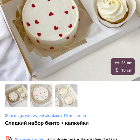
23 cm
10 cm
Stan magazynowy potwierdzony 15 min temu
Сладкий набор бенто + капкейки
Wprowadź adres
, a my dowiemy się, ile kosztuje dostawa