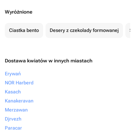
Wyróżnione
Ciastka bento
Desery z czekolady formowanej
Se
Dostawa kwiatów w innych miastach
Erywań
NOR Harberd
Kasach
Kanakeravan
Merzawan
Djrvezh
Paracar