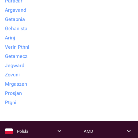
Paracar
Argavand
Getapnia
Gehanista
Arinj
Verin Pthni
Getamecz
Jegward
Zovuni
Mrgaszen
Prosjan
Ptgni
Polski
AMD