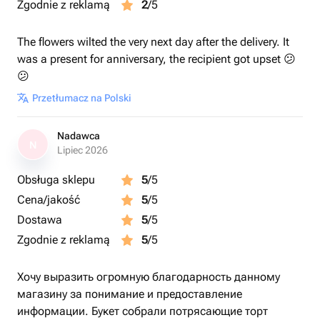
Zgodnie z reklamą
2
/5
The flowers wilted the very next day after the delivery. It
was a present for anniversary, the recipient got upset 😕
😕
Przetłumacz na Polski
Nadawca
N
Lipiec 2026
Obsługa sklepu
5
/5
Cena/jakość
5
/5
Dostawa
5
/5
Zgodnie z reklamą
5
/5
Хочу выразить огромную благодарность данному
магазину за понимание и предоставление
информации. Букет собрали потрясающие торт