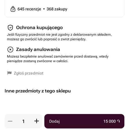
645
recenzje
•
368
zakupy
Ochrona kupującego
Jeśli fizyczny przedmiot nie jest zgodny z deklarowanym składem,
możesz go zwrócić lub poprosić o zwrot pieniędzy.
Zasady anulowania
Możesz bezpłatnie anulować zamówienie przed dostawą, wtedy
pieniądze zostaną zwrócone w całości.
Zgłoś przedmiot
Inne przedmioty z tego sklepu
Dodaj
15 000
֏