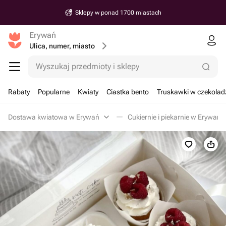
Sklepy w ponad 1700 miastach
Erywań
Ulica, numer, miasto
Wyszukaj przedmioty i sklepy
Rabaty
Popularne
Kwiaty
Ciastka bento
Truskawki w czekolad
Dostawa kwiatowa w Erywań
Cukiernie i piekarnie w Erywań