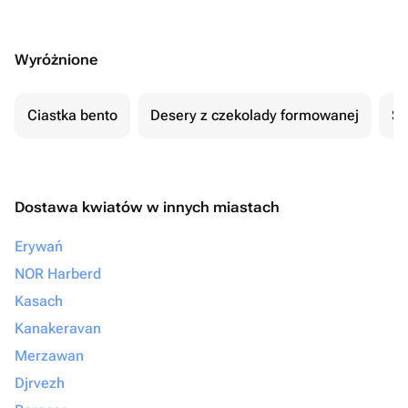
Wyróżnione
Ciastka bento
Desery z czekolady formowanej
Se
Dostawa kwiatów w innych miastach
Erywań
NOR Harberd
Kasach
Kanakeravan
Merzawan
Djrvezh