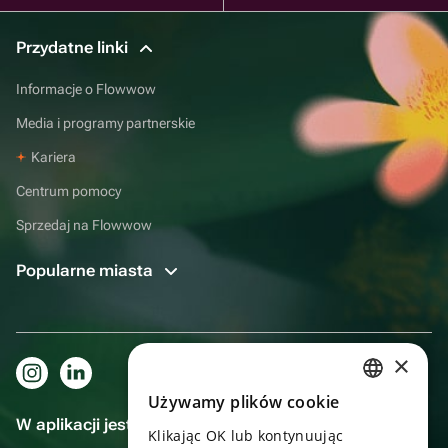
Przydatne linki
Informacje o Flowwow
Media i programy partnerskie
Kariera
Centrum pomocy
Sprzedaj na Flowwow
Popularne miasta
×
Używamy plików cookie
RUSSIAN
W aplikacji jest to jeszcze wygodniejsze!
Klikając OK lub kontynuując
ENGLISH