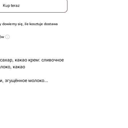
Kup teraz
y dowiemy się, ile kosztuje dostawa
sów
 сахар, какао крем: сливочное
локо, какао
и, згущённое молоко
нения.
вит и шоколадный крем
т, ванильный крем.