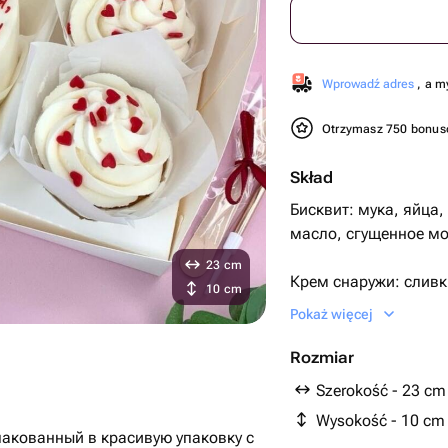
Wprowadź adres
, a m
Otrzymasz 750 bonu
Skład
Бисквит: мука, яйца,
масло, сгущенное мо
23 cm
Крем снаружи: сливк
10 cm
Pokaż więcej
Два варианта испол
Rozmiar
1) шоколадный биск
Szerokość - 23 cm
Wysokość - 10 cm
2) ванильный бискви
упакованный в красивую упаковку с