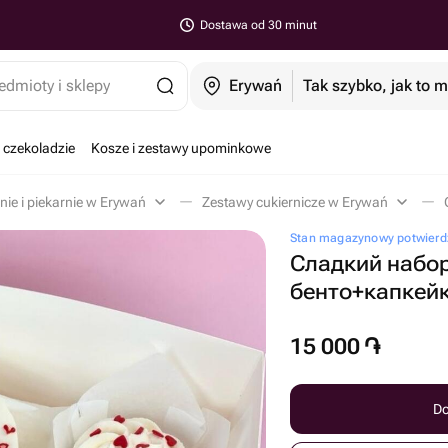
Dostawa od 30 minut
edmioty i sklepy
Erywań
Tak szybko, jak to 
 czekoladzie
Kosze i zestawy upominkowe
nie i piekarnie w Erywań
Zestawy cukiernicze w Erywań
Stan magazynowy potwierd
Сладкий набо
бенто+капкей
15 000
֏
Do