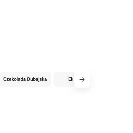
Czekolada Dubajska
Eklery
Orientalne sł