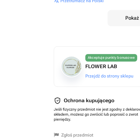
Przetłumacz na Polski
Pokaż 
Akceptuje punkty bonusowe
FLOWER LAB
Przejdź do strony sklepu
Ochrona kupującego
Jeśli fizyczny przedmiot nie jest zgodny z dekla
składem, możesz go zwrócić lub poprosić o zwrot
pieniędzy.
Zgłoś przedmiot