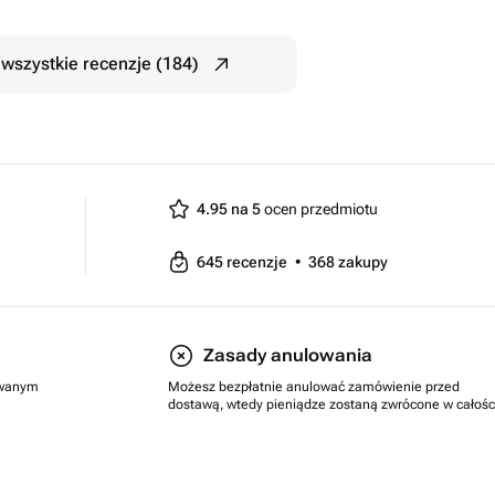
wszystkie recenzje (184)
4.95 na 5
ocen przedmiotu
645
recenzje
•
368
zakupy
Zasady anulowania
rowanym
Możesz bezpłatnie anulować zamówienie przed
dostawą, wtedy pieniądze zostaną zwrócone w całośc