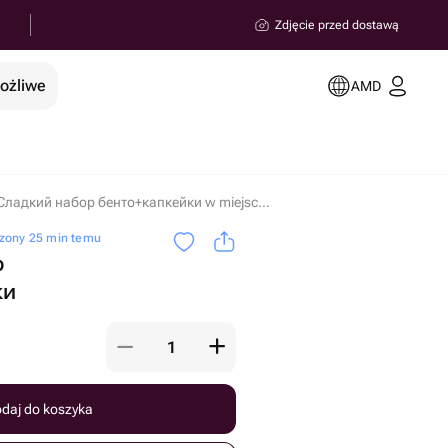
Zdjęcie przed dostawą
możliwe
AMD
Сладкий набор бенто+капкейки w miejscowości Erywań
zony 25 min temu
р
ки
daj do koszyka