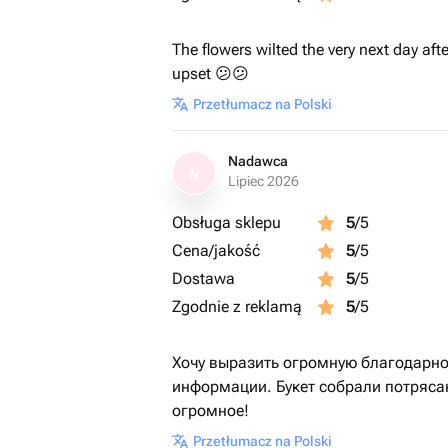
The flowers wilted the very next day afte
upset 😕😕
Przetłumacz na Polski
Nadawca
N
Lipiec 2026
Obsługa sklepu
5
/5
Cena/jakość
5
/5
Dostawa
5
/5
Zgodnie z reklamą
5
/5
Хочу выразить огромную благодарно
информации. Букет собрали потряса
огромное!
Przetłumacz na Polski