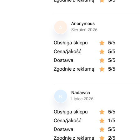
Anonymous
A
Sierpień 2026
Obsługa sklepu
5
/5
Cena/jakość
5
/5
Dostawa
5
/5
Zgodnie z reklamą
5
/5
Nadawca
N
Lipiec 2026
Obsługa sklepu
5
/5
Cena/jakość
1
/5
Dostawa
5
/5
Zgodnie z reklamą
2
/5