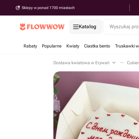
Sklepy w ponad 1700 miastach
Katalog
Wyszukaj prz
Rabaty
Popularne
Kwiaty
Ciastka bento
Truskawki w
Dostawa kwiatowa w Erywań
Cukier