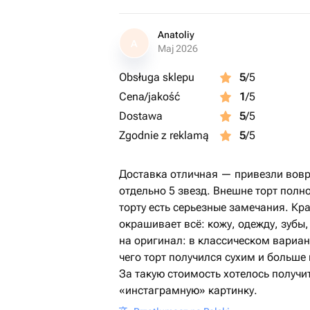
Anatoliy
A
Maj 2026
Obsługa sklepu
5
/5
Cena/jakość
1
/5
Dostawa
5
/5
Zgodnie z reklamą
5
/5
Доставка отличная — привезли вовр
отдельно 5 звезд. Внешне торт полно
торту есть серьезные замечания. К
окрашивает всё: кожу, одежду, зубы
на оригинал: в классическом вариант
чего торт получился сухим и больше
За такую стоимость хотелось получит
«инстаграмную» картинку.