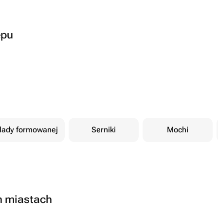
epu
olady formowanej
Serniki
Mochi
h miastach