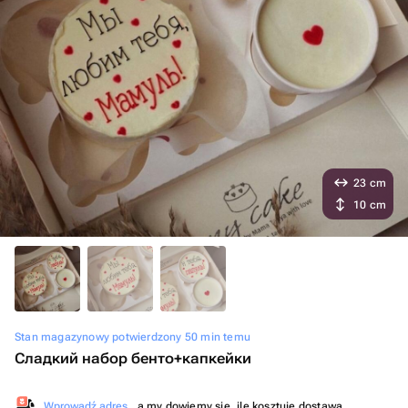
23 cm
10 cm
Stan magazynowy potwierdzony 50 min temu
Сладкий набор бенто+капкейки
Wprowadź adres
, a my dowiemy się, ile kosztuje dostawa