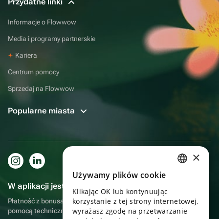
Przydatne linki
Informacje o Flowwow
Media i programy partnerskie
Kariera
Centrum pomocy
Sprzedaj na Flowwow
Popularne miasta
×
Używamy plików cookie
RUSSIAN
W aplikacji jest to jeszcze wygodniejsze!
Klikając OK lub kontynuując
ENGLISH
korzystanie z tej strony internetowej,
Płatność z bonusami, samodzielna dostawa, wygodny czat z
UKRAINIAN
wyrażasz zgodę na przetwarzanie
pomocą techniczną