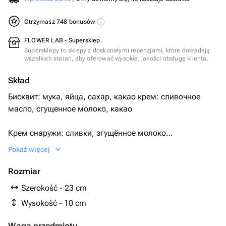
Otrzymasz 748 bonusów
FLOWER LAB - Supersklep.
Supersklepy to sklepy z doskonałymi recenzjami, które dokładają
wszelkich starań, aby oferować wysokiej jakości obsługę klienta.
Skład
Бисквит: мука, яйца, сахар, какао крем: сливочное
масло, сгущенное молоко, какао
Крем снаружи: сливки, згущённое молоко
Pokaż więcej
Два варианта исполнения.
Rozmiar
1) шоколадный бисквит и шоколадный крем
Szerokość - 23 cm
Wysokość - 10 cm
2) ванильный бисквит, ванильный крем.
Waga przedmiotu