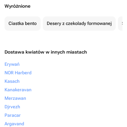
Wyróżnione
Ciastka bento
Desery z czekolady formowanej
Se
Dostawa kwiatów w innych miastach
Erywań
NOR Harberd
Kasach
Kanakeravan
Merzawan
Djrvezh
Paracar
Argavand