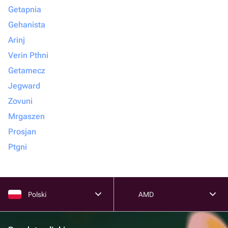
Getapnia
Gehanista
Arinj
Verin Pthni
Getamecz
Jegward
Zovuni
Mrgaszen
Prosjan
Ptgni
Polski
AMD