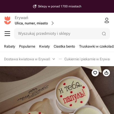
Sklepy w ponad 1700 miastach
Erywań
Ulica, numer, miasto
Wyszukaj przedmioty i sklepy
Rabaty
Popularne
Kwiaty
Ciastka bento
Truskawki w czekolad
Dostawa kwiatowa w Erywań
Cukiernie i piekarnie w Erywań