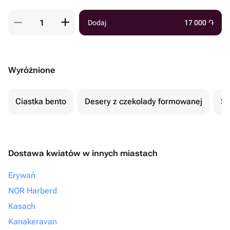
Dodaj
17 000
֏
Wyróżnione
Ciastka bento
Desery z czekolady formowanej
Se
Dostawa kwiatów w innych miastach
Erywań
NOR Harberd
Kasach
Kanakeravan