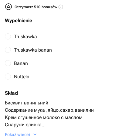
Otrzymasz 510 bonusów
Wypełnienie
Truskawka
Truskawka banan
Banan
Nuttela
Skład
Бисквит ванильний
Содержание мука ,яйцо,сахар,ванилин
Крем сгушенное молоко с маслом
Снаружи сливка
Начинка Банан
Pokaż więcej