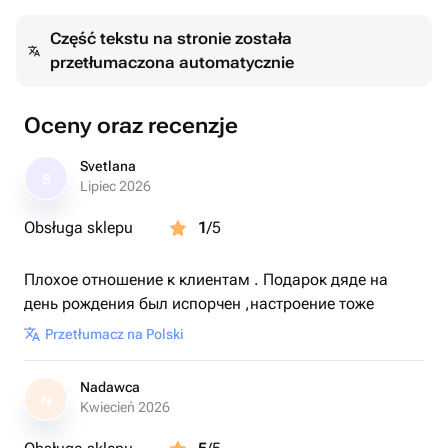
близкого человека.
Część tekstu na stronie została
Возможна индивидуальная надпись и цветовое
przetłumaczona automatycznie
оформление по вашему желанию 🎂
Oceny oraz recenzje
Svetlana
S
Lipiec 2026
Obsługa sklepu
1
/5
Плохое отношение к клиентам . Подарок дяде на
день рождения был испорчен ,настроение тоже
Przetłumacz na Polski
Nadawca
N
Kwiecień 2026