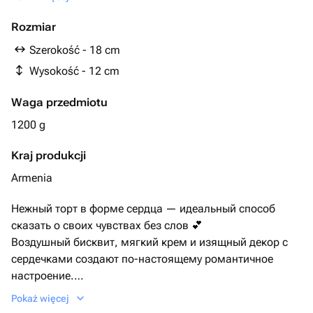
Начинка и бисквит можно изменить
Rozmiar
Szerokość - 18 cm
Wysokość - 12 cm
Waga przedmiotu
1200 g
Kraj produkcji
Armenia
Нежный торт в форме сердца — идеальный способ
сказать о своих чувствах без слов 💕
Воздушный бисквит, мягкий крем и изящный декор с
сердечками создают по-настоящему романтичное
настроение.
Подходит для Дня святого Валентина, годовщины,
Pokaż więcej
признания в любви или просто чтобы порадовать