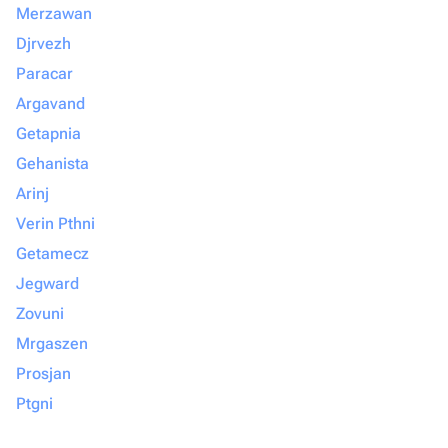
Merzawan
Djrvezh
Paracar
Argavand
Getapnia
Gehanista
Arinj
Verin Pthni
Getamecz
Jegward
Zovuni
Mrgaszen
Prosjan
Ptgni