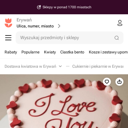
Sklepy w ponad 1700 miastach
Erywań
Ulica, numer, miasto
Wyszukaj przedmioty i sklepy
Rabaty
Popularne
Kwiaty
Ciastka bento
Kosze i zestawy upo
Dostawa kwiatowa w Erywań
Cukiernie i piekarnie w Erywań