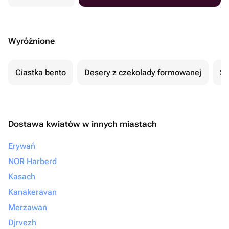
Wyróżnione
Ciastka bento
Desery z czekolady formowanej
Se
Dostawa kwiatów w innych miastach
Erywań
NOR Harberd
Kasach
Kanakeravan
Merzawan
Djrvezh