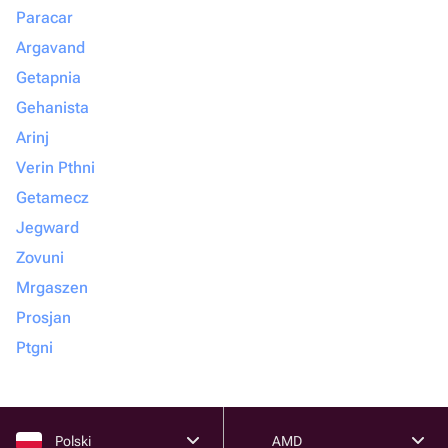
Paracar
Argavand
Getapnia
Gehanista
Arinj
Verin Pthni
Getamecz
Jegward
Zovuni
Mrgaszen
Prosjan
Ptgni
Polski
AMD