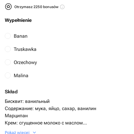
Otrzymasz 2250 bonusów
Wypełnienie
Banan
Truskawka
Orzechowy
Malina
Skład
Бисквит: ванильный
Содержание: мука, яйцо, сахар, ванилин
Марципан
Крем: сгущенное молоко с маслом
Крем снаружи- шоколадный ганаш и велю
Pokaż więcej