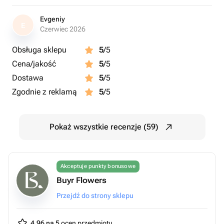
Evgeniy
E
Czerwiec 2026
Obsługa sklepu
5
/5
Cena/jakość
5
/5
Dostawa
5
/5
Zgodnie z reklamą
5
/5
Pokaż wszystkie recenzje (59)
Akceptuje punkty bonusowe
Buyr Flowers
Przejdź do strony sklepu
4.96 na 5
ocen przedmiotu