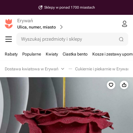
Sklepy w ponad 1700 miastach
Erywań
Ulica, numer, miasto
Wyszukaj przedmioty i sklepy
Rabaty
Popularne
Kwiaty
Ciastka bento
Kosze i zestawy upo
Dostawa kwiatowa w Erywań
Cukiernie i piekarnie w Erywań