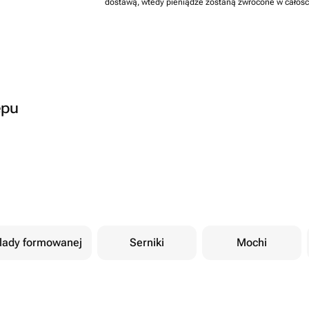
dostawą, wtedy pieniądze zostaną zwrócone w całośc
epu
olady formowanej
Serniki
Mochi