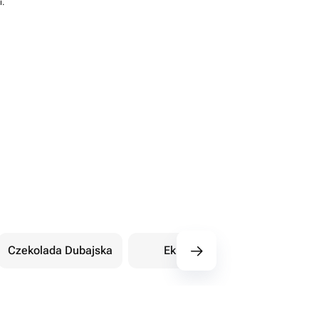
i.
Czekolada Dubajska
Eklery
Orientalne sł