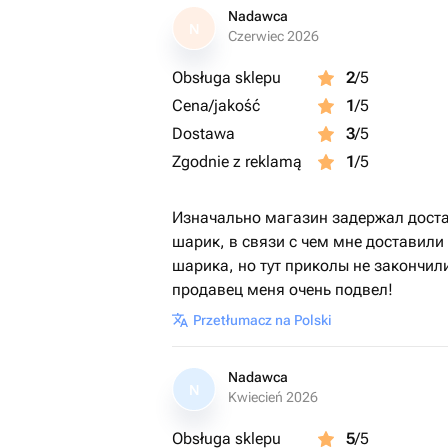
Nadawca
N
Czerwiec 2026
Obsługa sklepu
2
/5
Cena/jakość
1
/5
Dostawa
3
/5
Zgodnie z reklamą
1
/5
Изначально магазин задержал достав
шарик, в связи с чем мне доставили
шарика, но тут приколы не закончил
продавец меня очень подвел!
Przetłumacz na Polski
Nadawca
N
Kwiecień 2026
Obsługa sklepu
5
/5