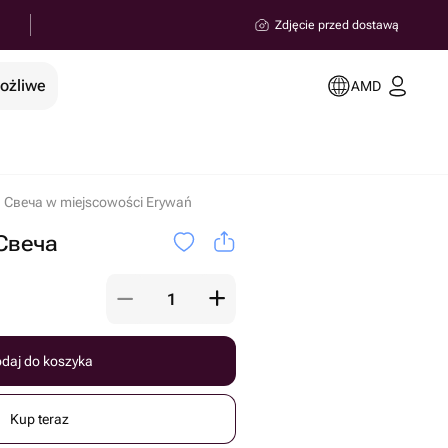
Zdjęcie przed dostawą
możliwe
AMD
 Свеча w miejscowości Erywań
Свеча
daj do koszyka
Kup teraz