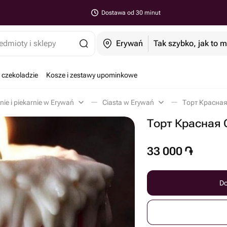
Dostawa od 30 minut
edmioty i sklepy
Erywań
Tak szybko, jak to 
 czekoladzie
Kosze i zestawy upominkowe
nie i piekarnie w Erywań
Ciasta w Erywań
Торт Красная
Торт Красная 
33 000
֏
Do