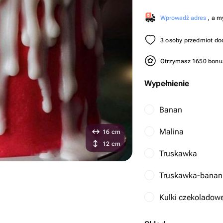
Wprowadź adres
, a m
3 osoby przedmiot do
Otrzymasz 1650 bon
Wypełnienie
Banan
Malina
16 cm
12 cm
Truskawka
Truskawka-banan
Kulki czekoladowe