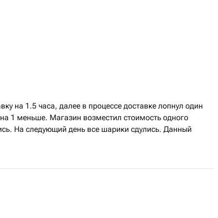
ку на 1.5 часа, далее в процессе доставке лопнул один
 на 1 меньше. Магазин возместил стоимость одного
ись. На следующий день все шарики сдулись. Данный