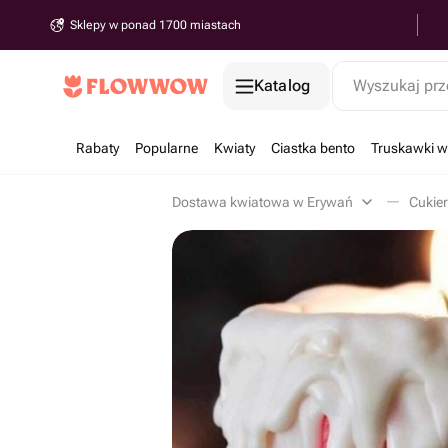
Sklepy w ponad 1700 miastach
Katalog
Wyszukaj prz
Rabaty
Popularne
Kwiaty
Ciastka bento
Truskawki w
Dostawa kwiatowa w Erywań
Cukier