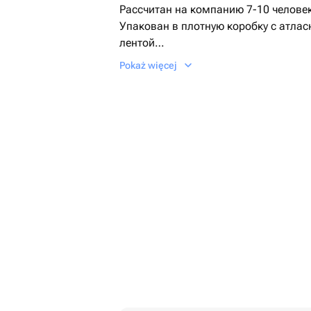
Рассчитан на компанию 7-10 челове
Упакован в плотную коробку с атлас
лентой
Срокхранения 72 часа при температ
Pokaż więcej
+2+б.
Стильный торт, выполненный в форм
красный цвет и эффект растаявшего 
изысканность и загадочность. Такой
украшением любого праздника, созд