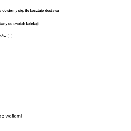
y dowiemy się, ile kosztuje dostawa
dany do swoich kolekcji
usów
 z waflami