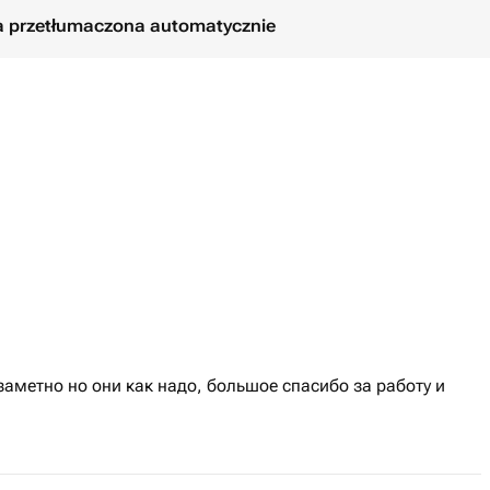
ła przetłumaczona automatycznie
заметно но они как надо, большое спасибо за работу и