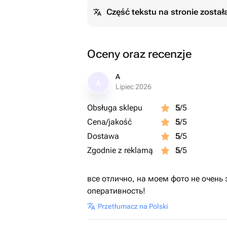
Część tekstu na stronie zosta
Oceny oraz recenzje
A
A
Lipiec 2026
Obsługa sklepu
5
/5
Cena/jakość
5
/5
Dostawa
5
/5
Zgodnie z reklamą
5
/5
все отлично, на моем фото не очень 
оперативность!
Przetłumacz na Polski