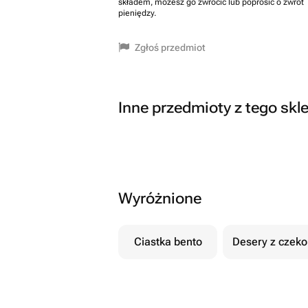
składem, możesz go zwrócić lub poprosić o zwrot
pieniędzy.
Zgłoś przedmiot
Inne przedmioty z tego skl
Wyróżnione
Ciastka bento
Desery z czek