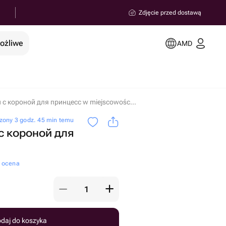
Zdjęcie przed dostawą
możliwe
AMD
Торт розовый с короной для принцесс w miejscowości Erywań
zony 3 godz. 45 min temu
с короной для
a ocena
daj do koszyka