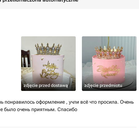
zdjęcie przed dostawą
zdjęcie przedmiotu
нь понравилось оформление , учли всё что просила. Очень
ие было очень приятным. Спасибо