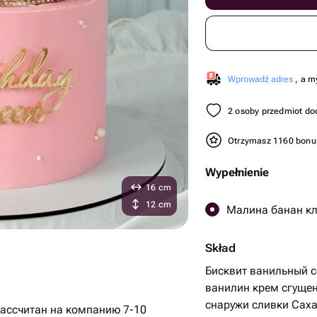
Wprowadź adres
, a m
2 osoby przedmiot do
Otrzymasz 1160 bon
Wypełnienie
16 cm
12 cm
Малина банан кл
Skład
Бисквит ванильный 
ванилин крем сгуще
снаружи сливки Сах
ассчитан на компанию 7-10