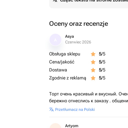
Oceny oraz recenzje
Asya
A
Czerwiec 2026
Obsługa sklepu
5
/5
Cena/jakość
5
/5
Dostawa
5
/5
Zgodnie z reklamą
5
/5
Торт очень красивый и вкусный. Оче
бережно отнеслись к заказу . общен
Przetłumacz na Polski
Artyom