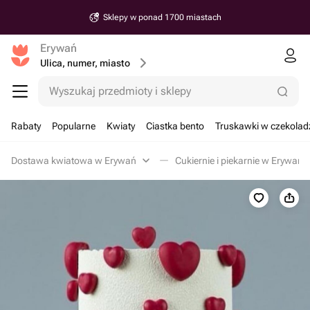
Sklepy w ponad 1700 miastach
Erywań
Ulica, numer, miasto
Wyszukaj przedmioty i sklepy
Rabaty
Popularne
Kwiaty
Ciastka bento
Truskawki w czekolad
Dostawa kwiatowa w Erywań
Cukiernie i piekarnie w Erywań