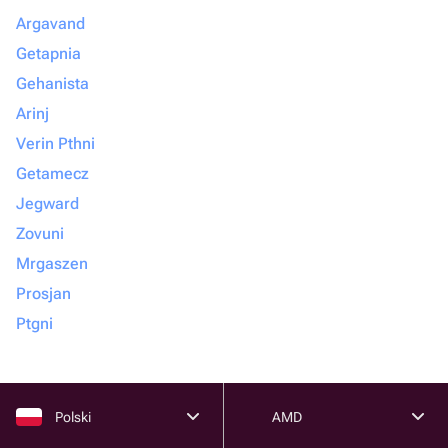
Argavand
Getapnia
Gehanista
Arinj
Verin Pthni
Getamecz
Jegward
Zovuni
Mrgaszen
Prosjan
Ptgni
Polski
AMD