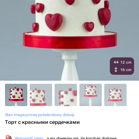
12 cm
16 cm
Stan magazynowy potwierdzony dzisiaj
Торт с красными сердечками
Wprowadź adres
, a my dowiemy się, ile kosztuje dostawa