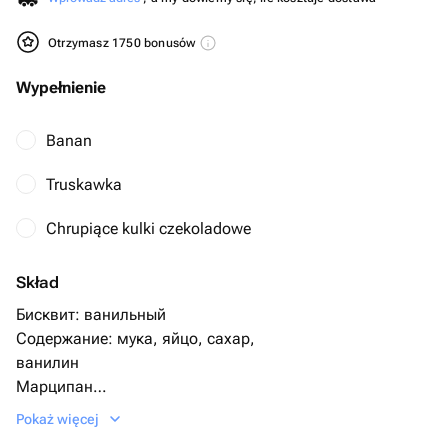
Otrzymasz 1750 bonusów
Wypełnienie
Banan
Truskawka
Chrupiące kulki czekoladowe
Skład
Бисквит: ванильный
Содержание: мука, яйцо, сахар,
ванилин
Марципан
Крем: сгущенное молоко с маслом
Pokaż więcej
Крем снаружи- сливки, сахар