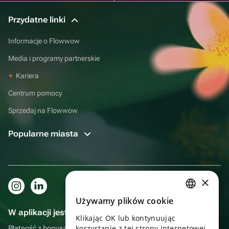
Przydatne linki
Informacje o Flowwow
Media i programy partnerskie
Kariera
Centrum pomocy
Sprzedaj na Flowwow
Popularne miasta
×
Używamy plików cookie
RUSSIAN
W aplikacji jest to jeszcze wygodniejsze!
Klikając OK lub kontynuując
ENGLISH
korzystanie z tej strony internetowej,
Płatność z bonusami, samodzielna dostawa, wygodny czat z