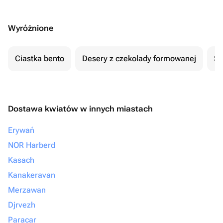
Wyróżnione
Ciastka bento
Desery z czekolady formowanej
Se
Dostawa kwiatów w innych miastach
Erywań
NOR Harberd
Kasach
Kanakeravan
Merzawan
Djrvezh
Paracar