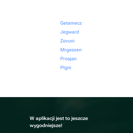
Getamecz
Jegward
Zovuni
Mrgaszen
Prosjan
Ptgni
W aplikacji jest to jeszcze
wygodniejsze!