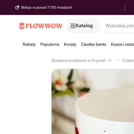
Sklepy w ponad 1700 miastach
Katalog
Wyszukaj prz
Rabaty
Popularne
Kwiaty
Ciastka bento
Kosze i zes
Dostawa kwiatowa w Erywań
Cukier