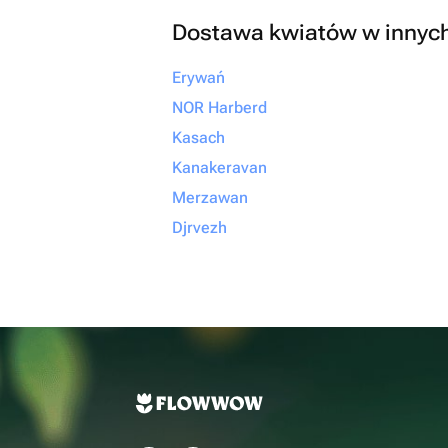
Dostawa kwiatów w innyc
Erywań
NOR Harberd
Kasach
Kanakeravan
Merzawan
Djrvezh