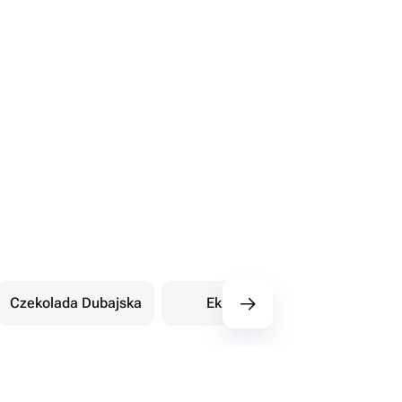
Czekolada Dubajska
Eklery
Orientalne sł