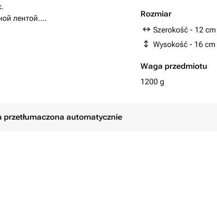
Начинка и бисквит 
.
Rozmiar
ной лентой.
уре
Szerokość - 12 cm
Wysokość - 16 cm
Waga przedmiotu
1200 g
ła przetłumaczona automatycznie