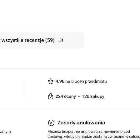
 wszystkie recenzje (59)
4.96 na 5
ocen przedmiotu
224
oceny
•
120
zakupy
Zasady anulowania
rowanym
Możesz bezpłatnie anulować zamówienie przed
dostawą, wtedy pieniądze zostaną zwrócone w całośc