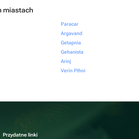
h miastach
Paracar
Argavand
Getapnia
Gehanista
Arinj
Verin Pthni
Przydatne linki