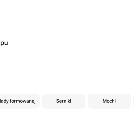
epu
olady formowanej
Serniki
Mochi