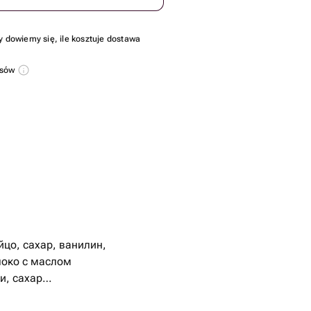
y dowiemy się, ile kosztuje dostawa
usów
йцо, сахар, ванилин,
локо с маслом
и, сахар
, шоколадными шариками