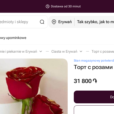
Dostawa od 30 minut
edmioty i sklepy
Erywań
Tak szybko, jak to 
tawy upominkowe
nie i piekarnie w Erywań
Ciasta w Erywań
Торт с розам
Stan magazynowy potwierd
Торт с розами
31 800
֏
Do