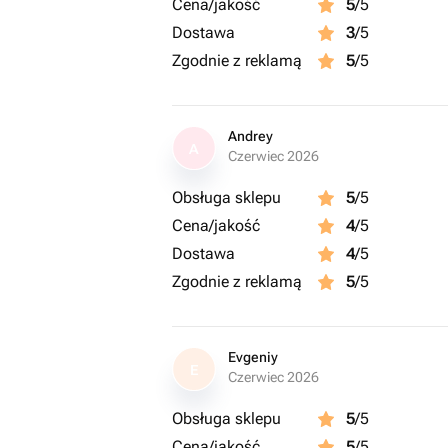
Cena/jakość
5
/5
Dostawa
3
/5
Zgodnie z reklamą
5
/5
Andrey
A
Czerwiec 2026
Obsługa sklepu
5
/5
Cena/jakość
4
/5
Dostawa
4
/5
Zgodnie z reklamą
5
/5
Evgeniy
E
Czerwiec 2026
Obsługa sklepu
5
/5
Cena/jakość
5
/5