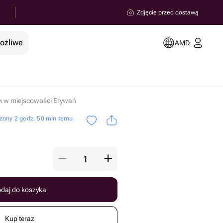
Zdjęcie przed dostawą
możliwe
AMD
и w miejscowości Erywań
zony 2 godz. 50 min temu
daj do koszyka
Kup teraz