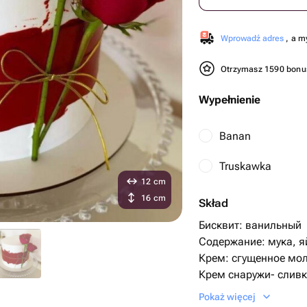
Wprowadź adres
, a m
Otrzymasz 1590 bon
Wypełnienie
Banan
Truskawka
12 cm
16 cm
Skład
Бисквит: ванильный
Содержание: мука, я
Крем: сгущенное мо
Крем снаружи- сливк
Начинка: с вафлями
Pokaż więcej