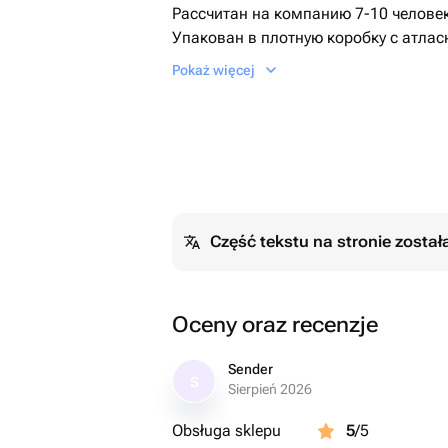
Рассчитан на компанию 7-10 человек
Упакован в плотную коробку с атлас
Срок хранения 72 часа при температ
Pokaż więcej
+2+6.
Część tekstu na stronie zosta
Oceny oraz recenzje
Sender
S
Sierpień 2026
Obsługa sklepu
5
/5