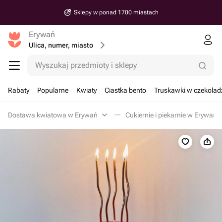
Sklepy w ponad 1700 miastach
Erywań
Ulica, numer, miasto
Wyszukaj przedmioty i sklepy
Rabaty
Popularne
Kwiaty
Ciastka bento
Truskawki w czekolad
Dostawa kwiatowa w Erywań
Cukiernie i piekarnie w Erywań