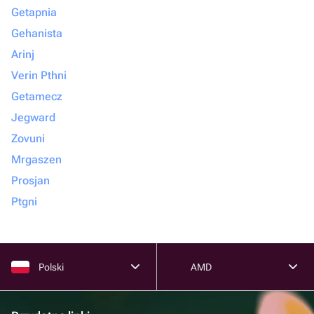
Getapnia
Gehanista
Arinj
Verin Pthni
Getamecz
Jegward
Zovuni
Mrgaszen
Prosjan
Ptgni
Polski
AMD