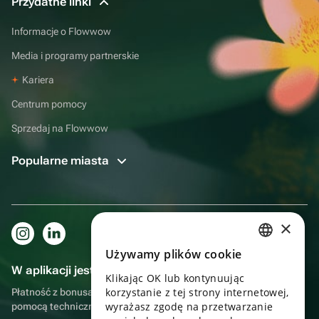
Przydatne linki
Informacje o Flowwow
Media i programy partnerskie
Kariera
Centrum pomocy
Sprzedaj na Flowwow
Popularne miasta
×
Używamy plików cookie
RUSSIAN
W aplikacji jest to jeszcze wygodniejsze!
Klikając OK lub kontynuując
ENGLISH
korzystanie z tej strony internetowej,
Płatność z bonusami, samodzielna dostawa, wygodny czat z
UKRAINIAN
wyrażasz zgodę na przetwarzanie
pomocą techniczną