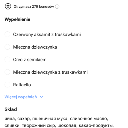
Otrzymasz 270 bonusów
Wypełnienie
Czerwony aksamit z truskawkami
Mleczna dziewczynka
Oreo z sernikiem
Mleczna dziewczynka z truskawkami
Raffaello
Więcej wypełnień
Шоколад - манго - маракуйя
Skład
яйца, сахар, пшеничная мука, сливочное масло,
сливки, творожный сыр, шоколад, какао-продукты,