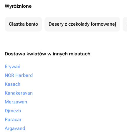
Wyróżnione
Ciastka bento
Desery z czekolady formowanej
Se
Dostawa kwiatów w innych miastach
Erywań
NOR Harberd
Kasach
Kanakeravan
Merzawan
Djrvezh
Paracar
Argavand