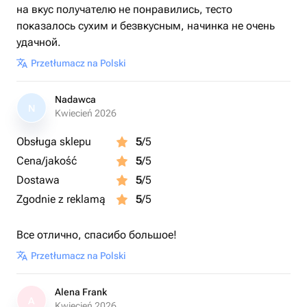
на вкус получателю не понравились, тесто
показалось сухим и безвкусным, начинка не очень
удачной.
Przetłumacz na Polski
Nadawca
N
Kwiecień 2026
Obsługa sklepu
5
/5
Cena/jakość
5
/5
Dostawa
5
/5
Zgodnie z reklamą
5
/5
Все отлично, спасибо большое!
Przetłumacz na Polski
Alena Frank
A
Kwiecień 2026