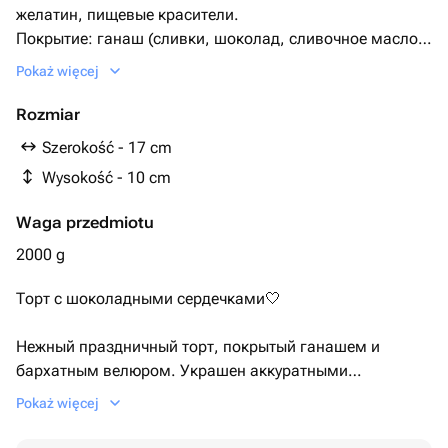
желатин, пищевые красители.
Покрытие: ганаш (сливки, шоколад, сливочное масло),
велюр (какао-масло, шоколад).
Pokaż więcej
Rozmiar
Szerokość - 17 cm
Wysokość - 10 cm
Waga przedmiotu
2000 g
Торт с шоколадными сердечками🤍
Нежный праздничный торт, покрытый ганашем и
бархатным велюром. Украшен аккуратными
шоколадными сердечками — стильный и
Pokaż więcej
универсальный вариант для дня рождения, признания
или любого тёплого повода.