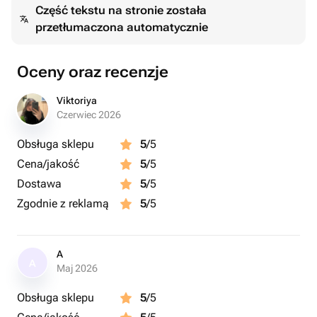
Część tekstu na stronie została
przetłumaczona automatycznie
🎨 Цвет оформления можно изменить по вашему
желанию.
⚖ Вес — 2 кг (примерно на 10 человек).
Oceny oraz recenzje
➕ При необходимости можно увеличить вес торта за
дополнительную оплату (цена указана за торт 2 кг).
Viktoriya
🕯 Свечки в комплект не входят, но их можно добавить
Czerwiec 2026
за доп. стоимость.
Obsługa sklepu
5
/5
Cena/jakość
5
/5
Красивый, аккуратный и фотогеничный — станет
центром вашего праздника ✨
Dostawa
5
/5
Zgodnie z reklamą
5
/5
A
A
Maj 2026
Obsługa sklepu
5
/5