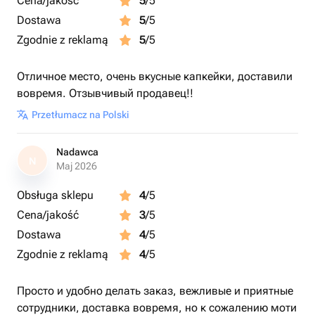
Cena/jakość
5
/5
Dostawa
5
/5
Zgodnie z reklamą
5
/5
Отличное место, очень вкусные капкейки, доставили
вовремя. Отзывчивый продавец!!
Przetłumacz na Polski
Nadawca
N
Maj 2026
Obsługa sklepu
4
/5
Cena/jakość
3
/5
Dostawa
4
/5
Zgodnie z reklamą
4
/5
Просто и удобно делать заказ, вежливые и приятные
сотрудники, доставка вовремя, но к сожалению моти