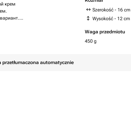
Rozmiar
ый крем
Szerokość - 16 cm
ем.
вариант.
Wysokość - 12 cm
ь комментарием при заказе, либо
Waga przedmiotu
е оформления заказа.
450 g
 подарок на 14 февраля
ła przetłumaczona automatycznie