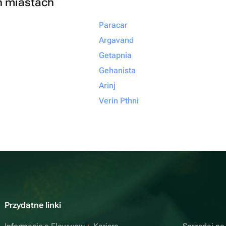
h miastach
Paracar
Argavand
Getapnia
Gehanista
Arinj
Verin Pthni
Przydatne linki