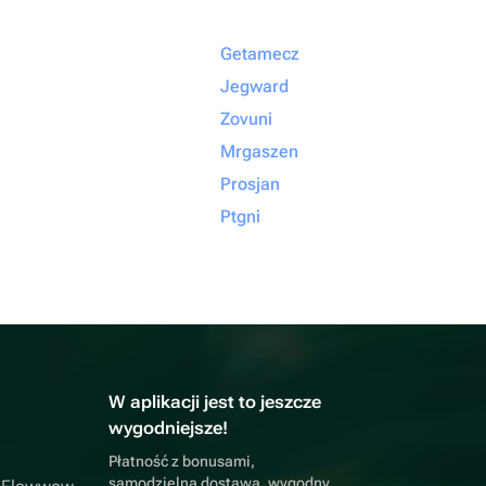
Getamecz
Jegward
Zovuni
Mrgaszen
Prosjan
Ptgni
W aplikacji jest to jeszcze
wygodniejsze!
Płatność z bonusami,
samodzielna dostawa, wygodny