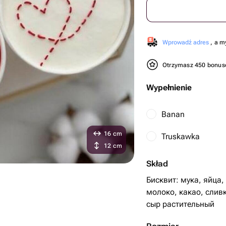
Wprowadź adres
, a m
Otrzymasz 450 bonu
Wypełnienie
Banan
16 cm
Truskawka
12 cm
Skład
Бисквит: мука, яйца,
молоко, какао, слив
сыр растительный