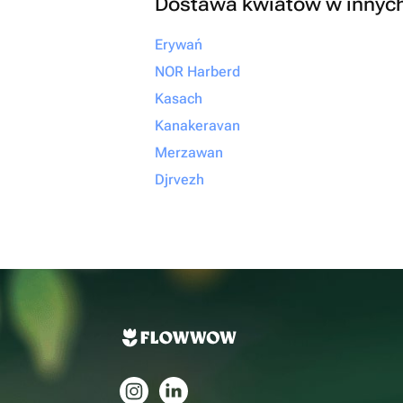
Dostawa kwiatów w innyc
Erywań
NOR Harberd
Kasach
Kanakeravan
Merzawan
Djrvezh