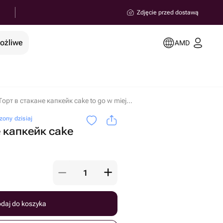
Zdjęcie przed dostawą
możliwe
AMD
Торт в стакане капкейк cake to go w miejscowości Erywań
ony dzisiaj
е капкейк cake
daj do koszyka