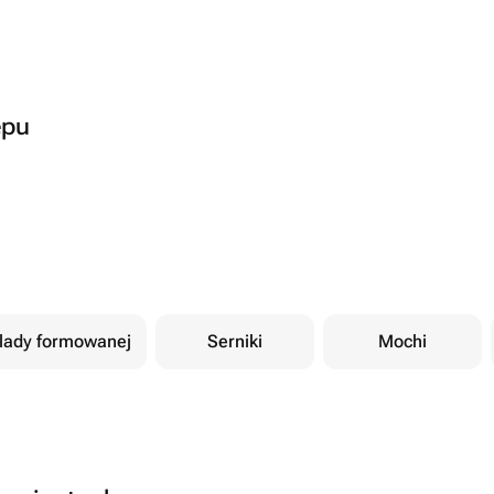
epu
olady formowanej
Serniki
Mochi