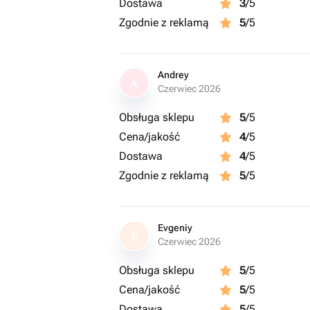
Dostawa
3
/5
Zgodnie z reklamą
5
/5
Andrey
A
Czerwiec 2026
Obsługa sklepu
5
/5
Cena/jakość
4
/5
Dostawa
4
/5
Zgodnie z reklamą
5
/5
Evgeniy
E
Czerwiec 2026
Obsługa sklepu
5
/5
Cena/jakość
5
/5
Dostawa
5
/5