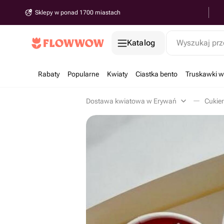
Sklepy w ponad 1700 miastach
Katalog
Wyszukaj prz
Rabaty
Popularne
Kwiaty
Ciastka bento
Truskawki w
Dostawa kwiatowa w Erywań
Cukier