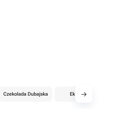
Czekolada Dubajska
Eklery
Orientalne sł