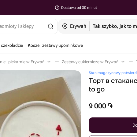
Dostawa od 30 minut
edmioty i sklepy
Erywań
Tak szybko, jak to 
 czekoladzie
Kosze i zestawy upominkowe
nie i piekarnie w Erywań
Zestawy cukiernicze w Erywań
Stan magazynowy potwierdz
Торт в стакан
to go
9 000
֏
Do