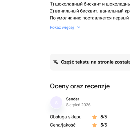
1) шоколадный бисквит и шоколадн
2) ванильный бисквит, ванильный кр
По умолчанию поставляется первый 
Необходимый Вариант можно указат
Pokaż więcej
сообщением.
Дизайн также можно обговорит посл
Подарок на день святого Валентина
Część tekstu na stronie zosta
Oceny oraz recenzje
Sender
S
Sierpień 2026
Obsługa sklepu
5
/5
Cena/jakość
5
/5