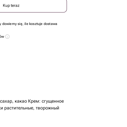
Kup teraz
y dowiemy się, ile kosztuje dostawa
sów
 сахар, какао Крем: сгущенное
ки растительные, творожный