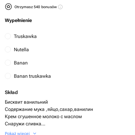
Otrzymasz 540 bonusów
Wypełnienie
Truskawka
Nutella
Banan
Banan truskawka
Skład
Бисквит ванильний
Содержание мука ,яйцо,сахар,ванилин
Крем сгушенное молоко с маслом
Снаружи сливка
Начинка Банан
Pokaż więcej