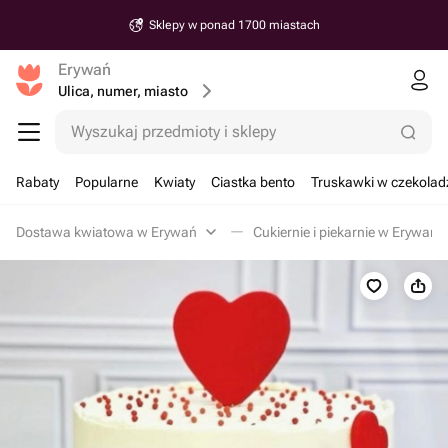
Sklepy w ponad 1700 miastach
Erywań
Ulica, numer, miasto
Wyszukaj przedmioty i sklepy
Rabaty
Popularne
Kwiaty
Ciastka bento
Truskawki w czekolad
Dostawa kwiatowa w Erywań
Cukiernie i piekarnie w Erywań