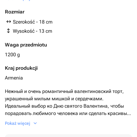
Начинка и бисквит можно изменить
Rozmiar
Szerokość - 18 cm
Wysokość - 13 cm
Waga przedmiotu
1200 g
Kraj produkcji
Armenia
Нежный и очень романтичный валентиновский торт,
украшенный милым мишкой и сердечками.
Идеальный выбор ко Дню святого Валентина, чтобы
порадовать любимого человека или сделать красивый
и вкусный сюрприз 💕
Pokaż więcej
✨ Нежный бисквит
✨ Воздушный и вкусный крем