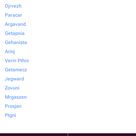
Djrvezh
Paracar
Argavand
Getapnia
Gehanista
Arinj
Verin Pthni
Getamecz
Jegward
Zovuni
Mrgaszen
Prosjan
Ptgni