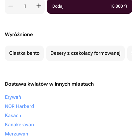
Dodaj
18 000
֏
Wyróżnione
Ciastka bento
Desery z czekolady formowanej
Se
Dostawa kwiatów w innych miastach
Erywań
NOR Harberd
Kasach
Kanakeravan
Merzawan