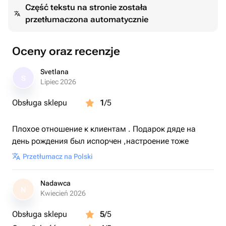
Część tekstu na stronie została
✨ Декор ручной работы
przetłumaczona automatycznie
✨ Романтичный дизайн в валентиновской тематике
Торт может быть приготовлен с разными вкусами и
оформлен по вашему желанию.
Oceny oraz recenzje
Svetlana
S
Lipiec 2026
Obsługa sklepu
1
/5
Плохое отношение к клиентам . Подарок дяде на
день рождения был испорчен ,настроение тоже
Przetłumacz na Polski
Nadawca
N
Kwiecień 2026
Obsługa sklepu
5
/5