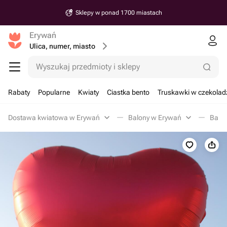
Sklepy w ponad 1700 miastach
Erywań
Ulica, numer, miasto
Wyszukaj przedmioty i sklepy
Rabaty
Popularne
Kwiaty
Ciastka bento
Truskawki w czekolad
Dostawa kwiatowa w Erywań
Balony w Erywań
Balon