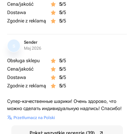
Cena/jakość
5
/5
Dostawa
5
/5
Zgodnie z reklamą
5
/5
Sender
S
Maj 2026
Obsługa sklepu
5
/5
Cena/jakość
5
/5
Dostawa
5
/5
Zgodnie z reklamą
5
/5
Супер-качественные шарики! Очень здорово, что
можно сделать индивидуальную надпись! Спасибо!
Przetłumacz na Polski
Pokaż wszystkie recenzje (39)