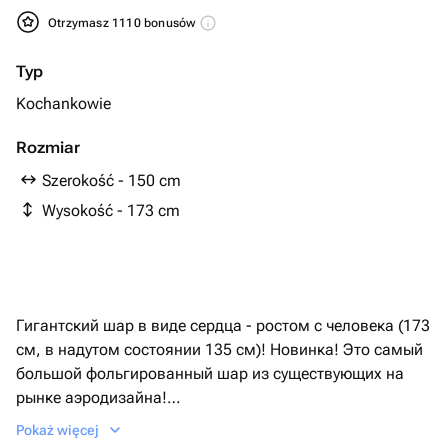
Otrzymasz 1110 bonusów
Typ
Kochankowie
Rozmiar
Szerokość - 150 cm
Wysokość - 173 cm
Гигантский шар в виде сердца - ростом с человека (173
см, в надутом состоянии 135 см)! Новинка! Это самый
большой фольгированный шар из существующих на
рынке аэродизайна!
Шар надут гелием, что позволяет ему летать
Pokaż więcej
длительный период.