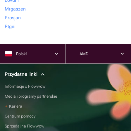
Zovuni
Mrgaszen
Prosjan
Ptgni
Polski
AMD
Przydatne linki
Informacje o Flowwow
Media i programy partnerskie
Kariera
Centrum pomocy
Sprzedaj na Flowwow