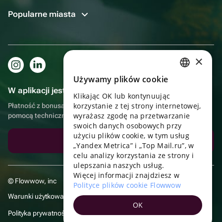
Popularne miasta
×
Używamy plików cookie
RUSSIAN
W aplikacji jest to jeszcze wygodniejsze!
Klikając OK lub kontynuując
ENGLISH
korzystanie z tej strony internetowej,
Płatność z bonusami, samodzielna dostawa, wygodny czat z
UKRAINIAN
wyrażasz zgodę na przetwarzanie
pomocą techniczną
swoich danych osobowych przy
PORTUGUESE
użyciu plików cookie, w tym usług
Pobierz aplikację
„Yandex Metrica” i „Top Mail.ru”, w
SPANISH
celu analizy korzystania ze strony i
ulepszania naszych usług.
HUNGARIAN
Więcej informacji znajdziesz w
© Flowwow, inc
ITALIAN
Polityce plików cookie Flowwow
Warunki użytkowania
FRENCH
OK
Polityka prywatności
TURKISH