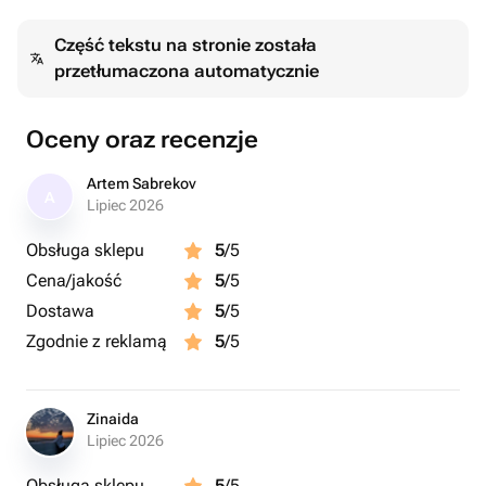
Шар имеет сатиновое покрытие, очень приятное на
Część tekstu na stronie została
ощупь и радующее глаз!
przetłumaczona automatycznie
Если хотите удивить девушку - Вам точно нужен этот
красавчик!
На шар можно нанести памятные фотографии или
Oceny oraz recenzje
добавить надпись: Выходи за меня, Будь моей женой,
Marry me, Люблю тебя, Ты моя жизнь, 1+1=3, С днем
Artem Sabrekov
A
рождения, дорогая и прочее.
Lipiec 2026
Отлично подойдет, как для девушки, так и ребенка. Это
Obsługa sklepu
5
/5
подарок с ВАУ эффектом!
Cena/jakość
5
/5
Dostawa
5
/5
Zgodnie z reklamą
5
/5
Zinaida
Lipiec 2026
Obsługa sklepu
5
/5