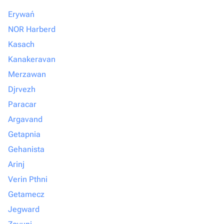
Erywań
NOR Harberd
Kasach
Kanakeravan
Merzawan
Djrvezh
Paracar
Argavand
Getapnia
Gehanista
Arinj
Verin Pthni
Getamecz
Jegward