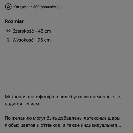
Otrzymasz 300 bonusów
Rozmiar
Szerokość - 45 cm
Wysokość - 95 cm
Метровая шар-фигура в виде бутылки шампанского,
надутая гелием.
По желанию могут быть добавлены латексные шары
любых цветов и оттенков, а также индивидуальная
надпись. Пиши в чат и мы создадим уникальную