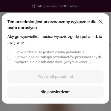
Sklepy w ponad 1700 miastach
Erywań
Ten przedmiot jest przeznaczony wyłącznie dla
Ulica, numer, miasto
osób dorosłych
Wyszukaj przedmioty i sklepy
Aby go wyświetlić, musisz wyrazić zgodę i potwierdzić
swój wiek
Rabaty
Popularne
Kwiaty
Ciastka bento
Truskawki w czekolad
Potwierdzam, że jestem osobą pełnoletnią
uprawnioną do zakupu przedmiotów przeznaczonych
Dostawa kwiatowa w Erywań
Balony w Erywań
Balon
wyłącznie dla osób dorosłych (w tym alkoholu).
Wyświetl przedmiot
Nie potwierdzam