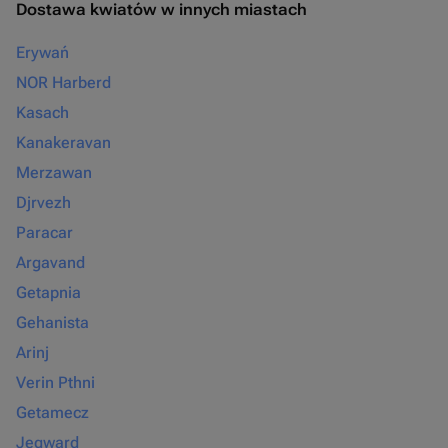
Dostawa kwiatów w innych miastach
Erywań
NOR Harberd
Kasach
Kanakeravan
Merzawan
Djrvezh
Paracar
Argavand
Getapnia
Gehanista
Arinj
Verin Pthni
Getamecz
Jegward