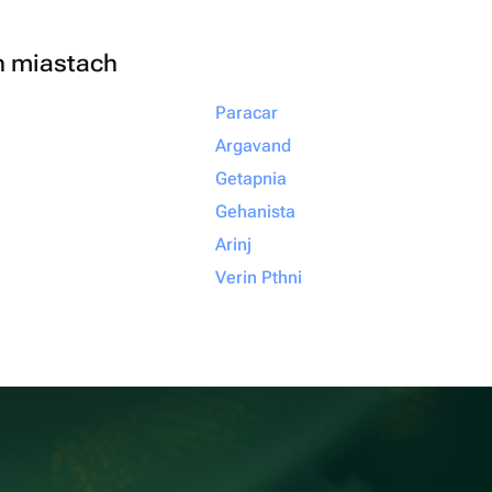
h miastach
Paracar
Argavand
Getapnia
Gehanista
Arinj
Verin Pthni