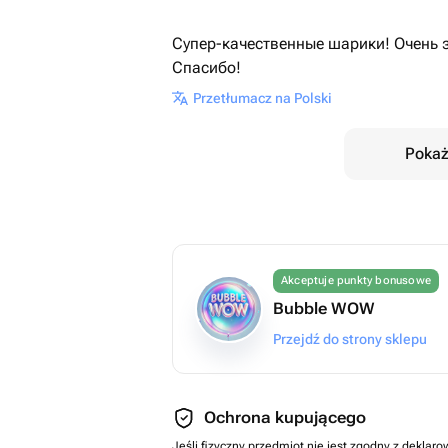
Супер-качественные шарики! Очень 
Спасибо!
Przetłumacz na Polski
Pokaż
Akceptuje punkty bonusowe
Bubble WOW
Przejdź do strony sklepu
Ochrona kupującego
Jeśli fizyczny przedmiot nie jest zgodny z dekla