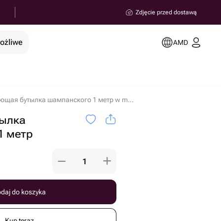
Zdjęcie przed dostawą
możliwe
AMD
Летающая бутылка шампанского 1 метр w miejscowości Erywań
ылка
1 метр
daj do koszyka
Kup teraz