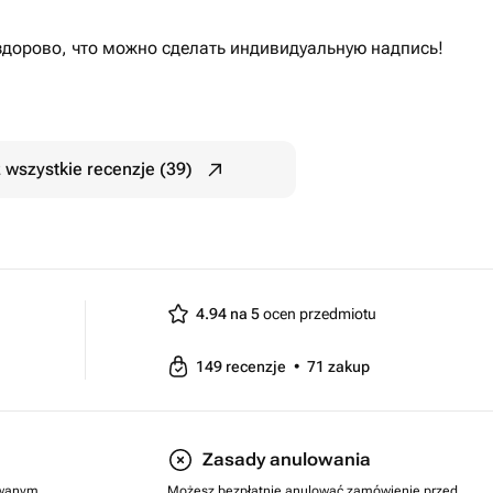
здорово, что можно сделать индивидуальную надпись!
 wszystkie recenzje (39)
4.94 na 5
ocen przedmiotu
149
recenzje
•
71
zakup
Zasady anulowania
rowanym
Możesz bezpłatnie anulować zamówienie przed