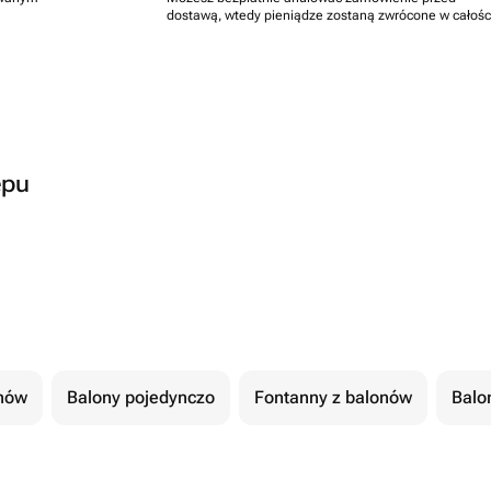
dostawą, wtedy pieniądze zostaną zwrócone w całośc
epu
nów
Balony pojedynczo
Fontanny z balonów
Balon