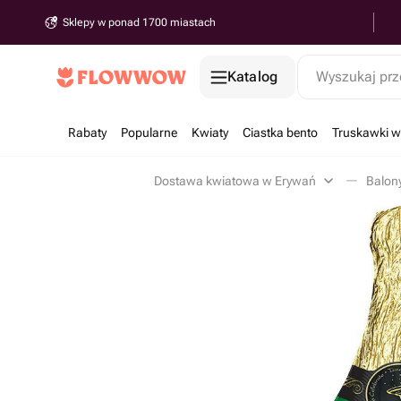
Sklepy w ponad 1700 miastach
Katalog
Wyszukaj prz
Rabaty
Popularne
Kwiaty
Ciastka bento
Truskawki w
Dostawa kwiatowa w Erywań
Balon