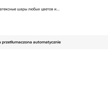
атексные шары любых цветов и
адпись. Пиши в чат и мы создадим
 праздника.
ła przetłumaczona automatycznie