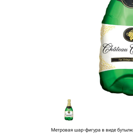
Метровая шар-фигура в виде бутылк