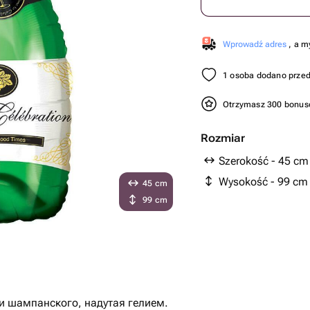
Wprowadź adres
, a m
1 osoba dodano przed
Otrzymasz 300 bonu
Rozmiar
Szerokość - 45 cm
Wysokość - 99 cm
45 cm
99 cm
и шампанского, надутая гелием.