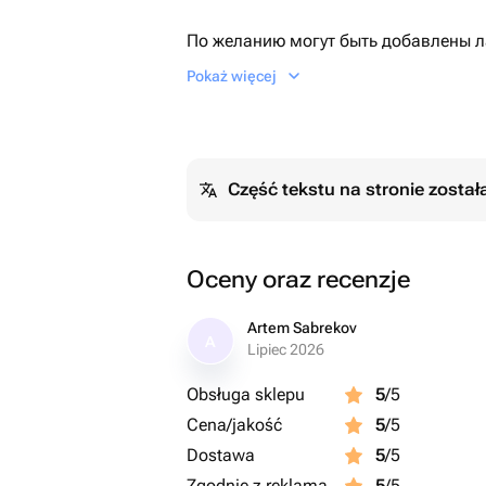
По желанию могут быть добавлены л
оттенков, а также индивидуальная н
Pokaż więcej
уникальную композицию для Вашего
Część tekstu na stronie zosta
Oceny oraz recenzje
Artem Sabrekov
A
Lipiec 2026
Obsługa sklepu
5
/5
Cena/jakość
5
/5
Dostawa
5
/5
Zgodnie z reklamą
5
/5