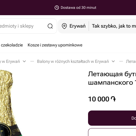
Dostawa od 30 minut
edmioty i sklepy
Erywań
Tak szybko, jak to 
 czekoladzie
Kosze i zestawy upominkowe
y w Erywań
Balony w różnych kształtach w Erywań
Летающая бут
шампанского 
10 000
֏
Do