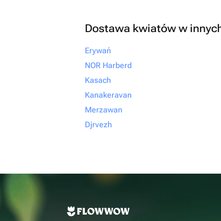
Dostawa kwiatów w innyc
Erywań
NOR Harberd
Kasach
Kanakeravan
Merzawan
Djrvezh