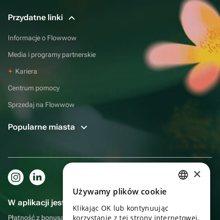
Przydatne linki
Informacje o Flowwow
Media i programy partnerskie
Kariera
Centrum pomocy
Sprzedaj na Flowwow
Popularne miasta
×
Używamy plików cookie
RUSSIAN
W aplikacji jest to jeszcze wygodniejsze!
Klikając OK lub kontynuując
ENGLISH
korzystanie z tej strony internetowej,
Płatność z bonusami, samodzielna dostawa, wygodny czat z