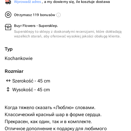
Wprowadź adres
, a my dowiemy się, ile kosztuje dostawa
Otrzymasz 119 bonusów
Buyr Flowers - Supersklep.
Supersklepy to sklepy z doskonałymi recenzjami, które dokładają
wszelkich starań, aby oferować wysokiej jakości obsługę klienta.
Typ
Kochankowie
Rozmiar
Szerokość - 45 cm
Wysokość - 45 cm
Когда тяжело сказать «Люблю» словами.
Классический красный шар в форме сердца.
Прекрасен, как один, так и в комплекте.
Отличное дополнение к подарку для любимого