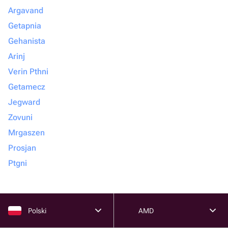
Argavand
Getapnia
Gehanista
Arinj
Verin Pthni
Getamecz
Jegward
Zovuni
Mrgaszen
Prosjan
Ptgni
Polski
AMD