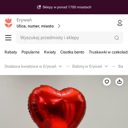
Sklepy w ponad 1700 miastach
Erywań
Ulica, numer, miasto
Wyszukaj przedmioty i sklepy
Rabaty
Popularne
Kwiaty
Ciastka bento
Truskawki w czekolad
Dostawa kwiatowa w Erywań
Balony w Erywań
Balon