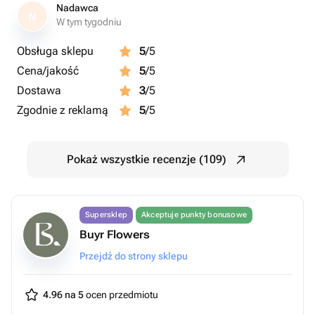
Nadawca
N
W tym tygodniu
Obsługa sklepu
5
/5
Cena/jakość
5
/5
Dostawa
3
/5
Zgodnie z reklamą
5
/5
Pokaż wszystkie recenzje (109)
Supersklep
Akceptuje punkty bonusowe
Buyr Flowers
Przejdź do strony sklepu
4.96 na 5
ocen przedmiotu