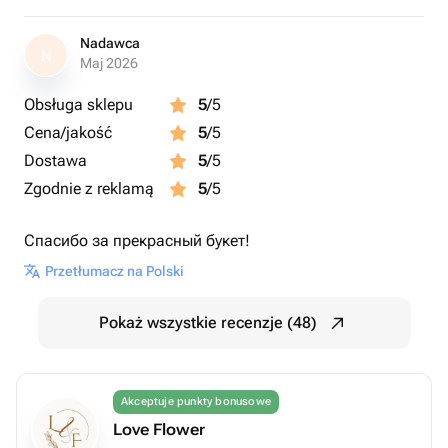
Nadawca
N
Maj 2026
Obsługa sklepu
5
/5
Cena/jakość
5
/5
Dostawa
5
/5
Zgodnie z reklamą
5
/5
Спасибо за прекрасный букет!
Przetłumacz na Polski
Pokaż wszystkie recenzje (48)
Akceptuje punkty bonusowe
Love Flower