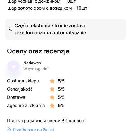
- шар черный с дождиком - 10шт
- шар золото хром с дождиком - 10шт
Część tekstu na stronie została
przetłumaczona automatycznie
Oceny oraz recenzje
Nadawca
N
W tym tygodniu
Obsługa sklepu
5
/5
Cena/jakość
5
/5
Dostawa
5
/5
Zgodnie z reklamą
5
/5
Цветы красивые и свежие! Спасибо!
Przetłumacz na Polski