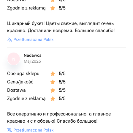
Zgodnie z reklamą
5
/5
Шикарный букет! Цветы свежие, выглядит очень
красиво. Доставили вовремя. Большое спасибо!
Przetłumacz na Polski
Nadawca
N
Maj 2026
Obsługa sklepu
5
/5
Cena/jakość
5
/5
Dostawa
5
/5
Zgodnie z reklamą
5
/5
Все оперативно и профессионально, а главное
красиво и с любовью! Спасибо большое!
Przetłumacz na Polski