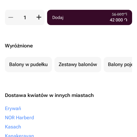
56 000
֏
Dodaj
42 000
֏
Wyróżnione
Balony w pudełku
Zestawy balonów
Balony poje
Dostawa kwiatów w innych miastach
Erywań
NOR Harberd
Kasach
Kanakeravan