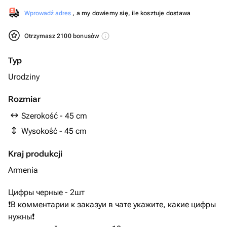
Wprowadź adres
, a my dowiemy się, ile kosztuje dostawa
Otrzymasz 2100 bonusów
Typ
Urodziny
Rozmiar
Szerokość - 45 cm
Wysokość - 45 cm
Kraj produkcji
Armenia
Цифры черные - 2шт
❗️В комментарии к заказуи в чате укажите, какие цифры
нужны❗️