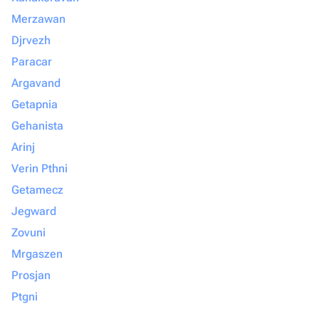
Merzawan
Djrvezh
Paracar
Argavand
Getapnia
Gehanista
Arinj
Verin Pthni
Getamecz
Jegward
Zovuni
Mrgaszen
Prosjan
Ptgni