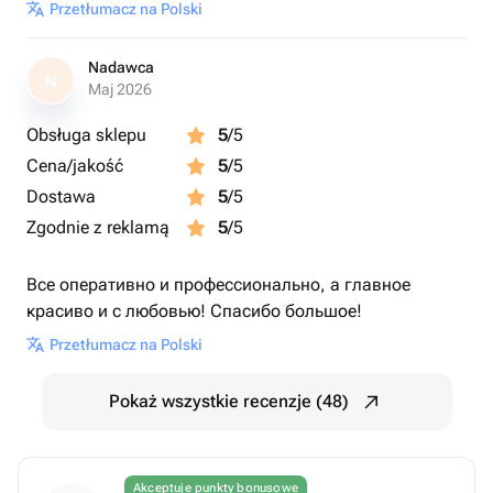
Przetłumacz na Polski
Nadawca
N
Maj 2026
Obsługa sklepu
5
/5
Cena/jakość
5
/5
Dostawa
5
/5
Zgodnie z reklamą
5
/5
Все оперативно и профессионально, а главное
красиво и с любовью! Спасибо большое!
Przetłumacz na Polski
Pokaż wszystkie recenzje (48)
Akceptuje punkty bonusowe