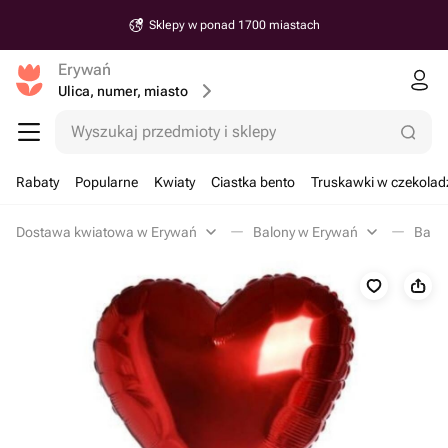
Sklepy w ponad 1700 miastach
Erywań
Ulica, numer, miasto
Wyszukaj przedmioty i sklepy
Rabaty
Popularne
Kwiaty
Ciastka bento
Truskawki w czekolad
Dostawa kwiatowa w Erywań
Balony w Erywań
Balon