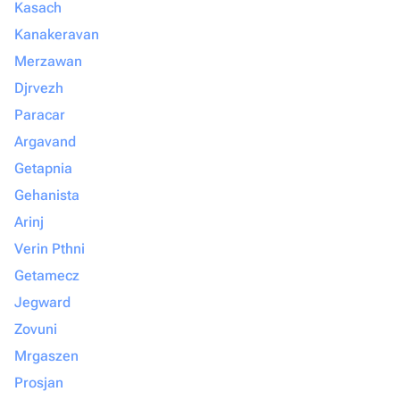
Kasach
Kanakeravan
Merzawan
Djrvezh
Paracar
Argavand
Getapnia
Gehanista
Arinj
Verin Pthni
Getamecz
Jegward
Zovuni
Mrgaszen
Prosjan