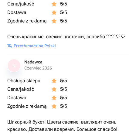
Cena/jakość
5
/5
Dostawa
5
/5
Zgodnie z reklamą
5
/5
Очень красивые, свежие цветочки, спасибо 🤍🤍🤍🤍
Przetłumacz na Polski
Nadawca
N
Czerwiec 2026
Obsługa sklepu
5
/5
Cena/jakość
5
/5
Dostawa
5
/5
Zgodnie z reklamą
5
/5
Шикарный букет! Цветы свежие, выглядит очень
красиво. Доставили вовремя. Большое спасибо!