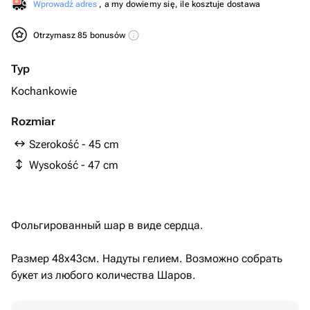
Wprowadź adres
, a my dowiemy się, ile kosztuje dostawa
Otrzymasz 85 bonusów
Typ
Kochankowie
Rozmiar
Szerokość - 45 cm
Wysokość - 47 cm
Фольгированный шар в виде сердца.
Размер 48х43см. Надуты гелием. Возможно собрать
букет из любого количества Шаров.