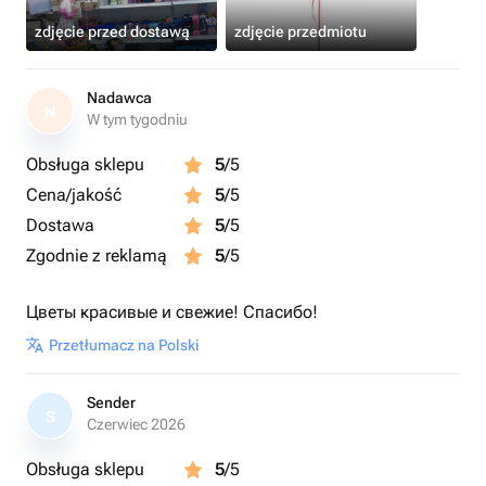
zdjęcie przed dostawą
zdjęcie przedmiotu
Nadawca
N
W tym tygodniu
Obsługa sklepu
5
/5
Cena/jakość
5
/5
Dostawa
5
/5
Zgodnie z reklamą
5
/5
Цветы красивые и свежие! Спасибо!
Przetłumacz na Polski
Sender
S
Czerwiec 2026
Obsługa sklepu
5
/5