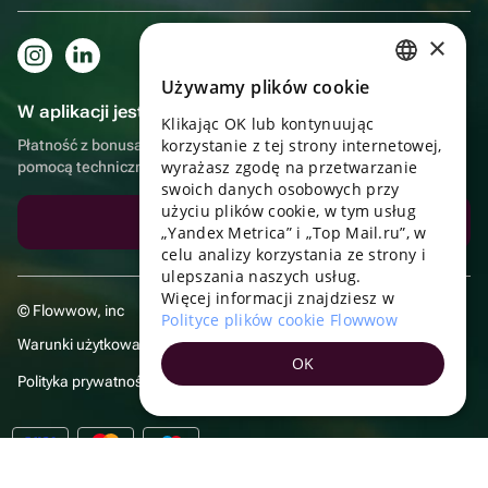
×
Używamy plików cookie
RUSSIAN
W aplikacji jest to jeszcze wygodniejsze!
Klikając OK lub kontynuując
ENGLISH
korzystanie z tej strony internetowej,
Płatność z bonusami, samodzielna dostawa, wygodny czat z
UKRAINIAN
wyrażasz zgodę na przetwarzanie
pomocą techniczną
swoich danych osobowych przy
PORTUGUESE
użyciu plików cookie, w tym usług
Pobierz aplikację
„Yandex Metrica” i „Top Mail.ru”, w
SPANISH
celu analizy korzystania ze strony i
ulepszania naszych usług.
HUNGARIAN
Więcej informacji znajdziesz w
© Flowwow, inc
ITALIAN
Polityce plików cookie Flowwow
Warunki użytkowania
FRENCH
OK
Polityka prywatności
TURKISH
GERMAN
POLISH