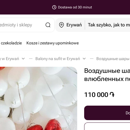
Dostawa od 30 minut
edmioty i sklepy
Erywań
Tak szybko, jak to 
 czekoladzie
Kosze i zestawy upominkowe
y w Erywań
Balony na sufit w Erywań
Воздушные ша
влюбленных п
110 000
֏
Do