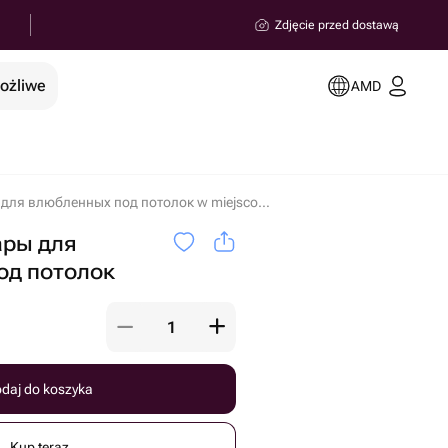
Zdjęcie przed dostawą
możliwe
AMD
Воздушные шары для влюбленных под потолок w miejscowości Erywań
ры для
од потолок
daj do koszyka
Kup teraz