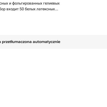
сных и фольгированных гелиевых
бор входит 50 белых латексных
ьным клеем, чтобы радовать
ных сердец фольга 46 см!
ła przetłumaczona automatycznie