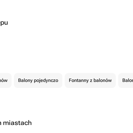
epu
nów
Balony pojedynczo
Fontanny z balonów
Balon
h miastach