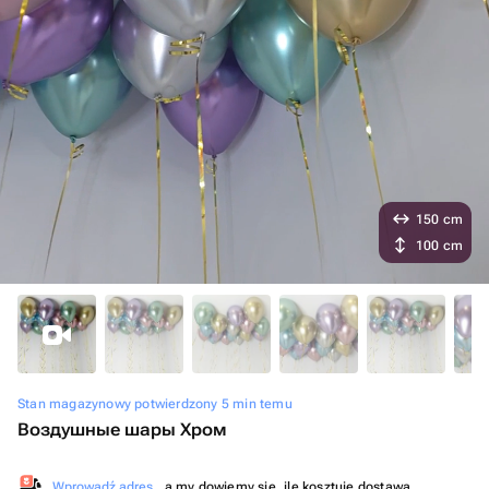
150 cm
100 cm
Stan magazynowy potwierdzony 5 min temu
Воздушные шары Хром
Wprowadź adres
, a my dowiemy się, ile kosztuje dostawa