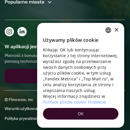
Popularne miasta
×
Używamy plików cookie
RUSSIAN
W aplikacji jest to jeszcze wygodniejsze!
Klikając OK lub kontynuując
ENGLISH
korzystanie z tej strony internetowej,
Płatność z bonusami, samodzielna dostawa, wygodny czat z
UKRAINIAN
wyrażasz zgodę na przetwarzanie
pomocą techniczną
swoich danych osobowych przy
PORTUGUESE
użyciu plików cookie, w tym usług
Pobierz aplikację
„Yandex Metrica” i „Top Mail.ru”, w
SPANISH
celu analizy korzystania ze strony i
ulepszania naszych usług.
HUNGARIAN
Więcej informacji znajdziesz w
© Flowwow, inc
ITALIAN
Polityce plików cookie Flowwow
Warunki użytkowania
FRENCH
OK
Polityka prywatności
TURKISH
GERMAN