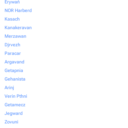
Erywań
NOR Harberd
Kasach
Kanakeravan
Merzawan
Djrvezh
Paracar
Argavand
Getapnia
Gehanista
Arinj
Verin Pthni
Getamecz
Jegward
Zovuni