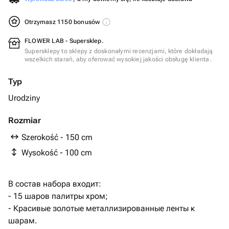
Otrzymasz 1150 bonusów
FLOWER LAB - Supersklep.
Supersklepy to sklepy z doskonałymi recenzjami, które dokładają
wszelkich starań, aby oferować wysokiej jakości obsługę klienta.
Typ
Urodziny
Rozmiar
Szerokość - 150 cm
Wysokość - 100 cm
В состав набора входит:
- 15 шаров палитры хром;
- Красивые золотые металлизированные ленты к
шарам.