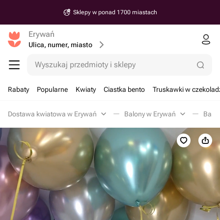
Sklepy w ponad 1700 miastach
Erywań
Ulica, numer, miasto
Wyszukaj przedmioty i sklepy
Rabaty
Popularne
Kwiaty
Ciastka bento
Truskawki w czekolad
Dostawa kwiatowa w Erywań
Balony w Erywań
Balon