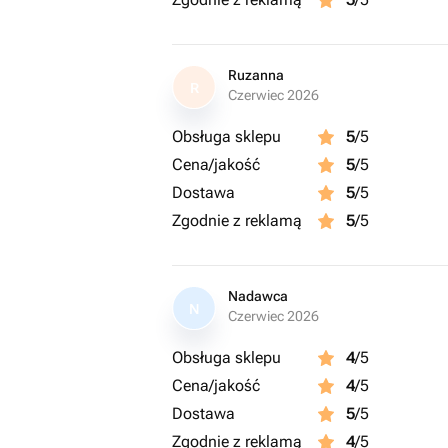
Ruzanna
R
Czerwiec 2026
Obsługa sklepu
5
/5
Cena/jakość
5
/5
Dostawa
5
/5
Zgodnie z reklamą
5
/5
Nadawca
N
Czerwiec 2026
Obsługa sklepu
4
/5
Cena/jakość
4
/5
Dostawa
5
/5
Zgodnie z reklamą
4
/5