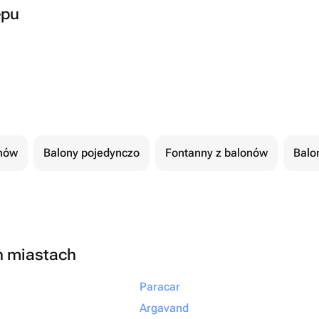
epu
nów
Balony pojedynczo
Fontanny z balonów
Balon
h miastach
Paracar
Argavand