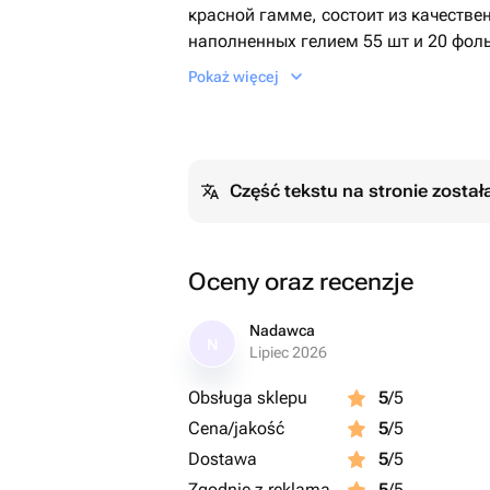
красной гамме, состоит из качестве
наполненных гелием 55 шт и 20 фол
гелием 45 см
Pokaż więcej
Część tekstu na stronie zosta
Oceny oraz recenzje
Nadawca
N
Lipiec 2026
Obsługa sklepu
5
/5
Cena/jakość
5
/5
Dostawa
5
/5
Zgodnie z reklamą
5
/5