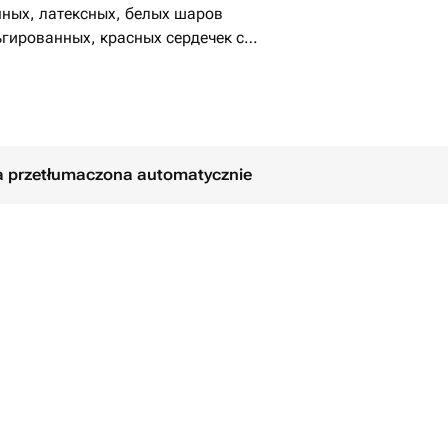
нных, латексных, белых шаров
ьгированных, красных сердечек с
ła przetłumaczona automatycznie