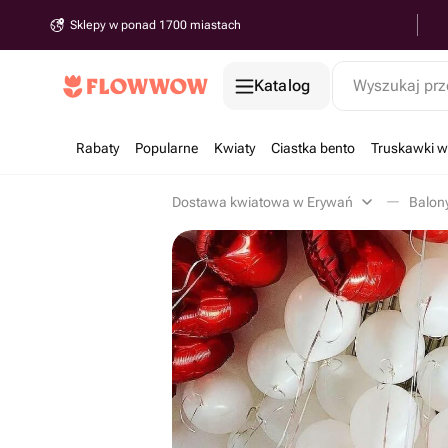
Sklepy w ponad 1700 miastach
Katalog
Wyszukaj prz
Rabaty
Popularne
Kwiaty
Ciastka bento
Truskawki w
Dostawa kwiatowa w Erywań
Balon