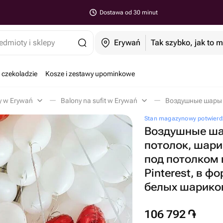
Dostawa od 30 minut
edmioty i sklepy
Erywań
Tak szybko, jak to 
 czekoladzie
Kosze i zestawy upominkowe
y w Erywań
Balony na sufit w Erywań
Stan magazynowy potwierdz
Воздушные ша
потолок, шари
под потолком 
Pinterest, в ф
белых шариков
106 792
֏