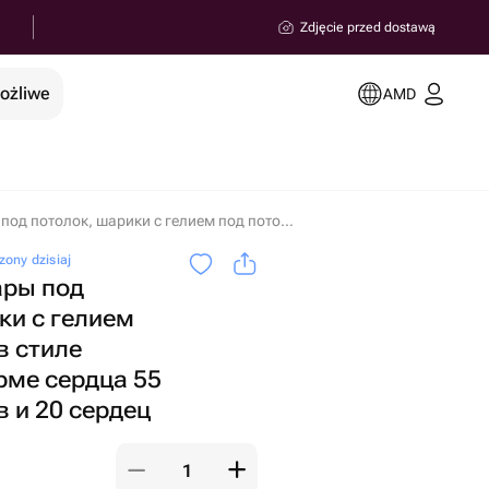
Zdjęcie przed dostawą
możliwe
AMD
Воздушные шары под потолок, шарики с гелием под потолком в стиле Pinterest, в форме сердца 55 белых шариков и 20 сердец w miejscowości Erywań
ony dzisiaj
ры под
ки с гелием
в стиле
орме сердца 55
 и 20 сердец