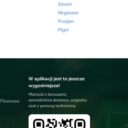
Zovuni
Mrgaszen
Prosjan
Ptgni
W aplikacji jest to jeszcze
wygodniejsze!
Płatność z bonusami,
samodzielna dostawa, wygodny
a Flowwow
czat z pomocą techniczną