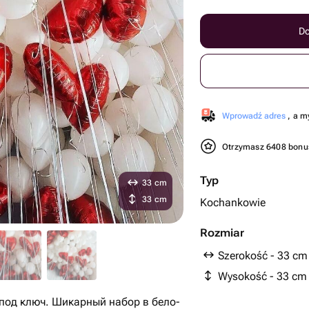
Do
Wprowadź adres
, a m
Otrzymasz 6408 bon
Typ
33 cm
33 cm
Kochankowie
Rozmiar
Szerokość - 33 cm
Wysokość - 33 cm
под ключ. Шикарный набор в бело-