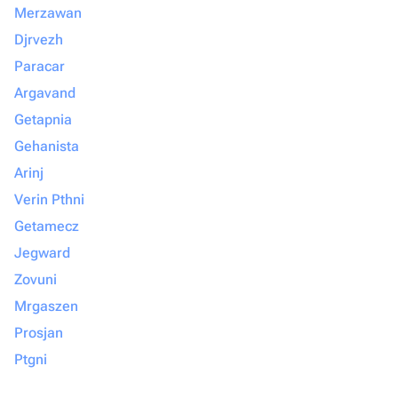
Merzawan
Djrvezh
Paracar
Argavand
Getapnia
Gehanista
Arinj
Verin Pthni
Getamecz
Jegward
Zovuni
Mrgaszen
Prosjan
Ptgni