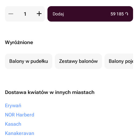
Dodaj
59 185
֏
Wyróżnione
Balony w pudełku
Zestawy balonów
Balony poje
Dostawa kwiatów w innych miastach
Erywań
NOR Harberd
Kasach
Kanakeravan