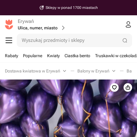
Sklepy w ponad 1700 miastach
Erywań
Ulica, numer, miasto
Wyszukaj przedmioty i sklepy
Rabaty
Popularne
Kwiaty
Ciastka bento
Truskawki w czekolad
Dostawa kwiatowa w Erywań
Balony w Erywań
Balon