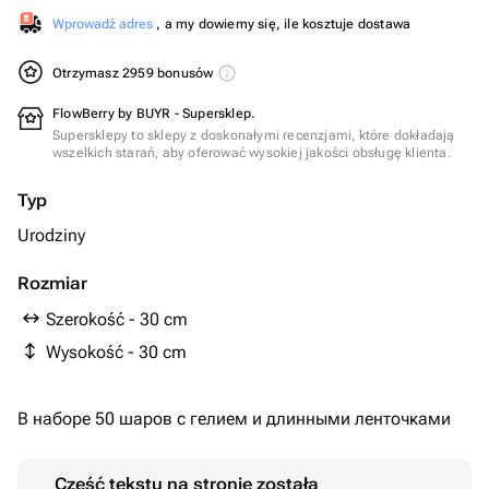
Wprowadź adres
, a my dowiemy się, ile kosztuje dostawa
Otrzymasz 2959 bonusów
FlowBerry by BUYR - Supersklep.
Supersklepy to sklepy z doskonałymi recenzjami, które dokładają
wszelkich starań, aby oferować wysokiej jakości obsługę klienta.
Typ
Urodziny
Rozmiar
Szerokość - 30 cm
Wysokość - 30 cm
В наборе 50 шаров с гелием и длинными ленточками
Część tekstu na stronie została