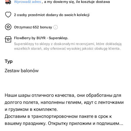
Wprowadź adres
, a my dowiemy się, ile kosztuje dostawa
2 osoby przedmiot dodany do swoich kolekcji
Otrzymasz 652 bonusy
FlowBerry by BUYR - Supersklep.
Supersklepy to sklepy z doskonałymi recenzjami, które dokładają
wszelkich starań, aby oferować wysokiej jakości obsługę klienta.
Typ
Zestaw balonów
Наши шары отличного качества, они обработаны для
долгого полета, наполнены гелием, идут с ленточками
и грузиком в комплекте.
Доставим в транспортировочном пакете в срок к
вашему празднику. Открытку приложим и подпишем
бесплатно с