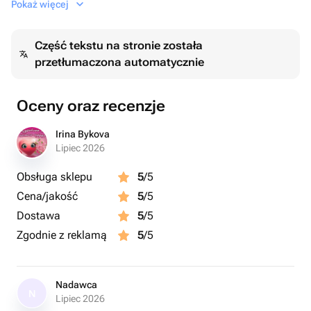
Pokaż więcej
Состав композиции:
воздушные шары с гелием 30 см в ассортименте - 6 шт.
Część tekstu na stronie została
Фольгированная звезда с гелием 45 см синего цвета -
przetłumaczona automatycznie
1 шт.
Oceny oraz recenzje
Irina Bykova
Lipiec 2026
Obsługa sklepu
5
/5
Cena/jakość
5
/5
Dostawa
5
/5
Zgodnie z reklamą
5
/5
Nadawca
N
Lipiec 2026