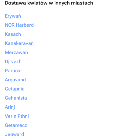
Dostawa kwiatów w innych miastach
Erywań
NOR Harberd
Kasach
Kanakeravan
Merzawan
Djrvezh
Paracar
Argavand
Getapnia
Gehanista
Arinj
Verin Pthni
Getamecz
Jegward