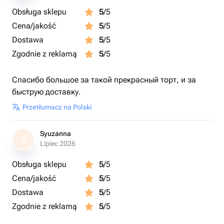
Obsługa sklepu
5
/5
Cena/jakość
5
/5
Dostawa
5
/5
Zgodnie z reklamą
5
/5
Спасибо большое за такой прекрасный торт, и за
быструю доставку.
Przetłumacz na Polski
Syuzanna
S
Lipiec 2026
Obsługa sklepu
5
/5
Cena/jakość
5
/5
Dostawa
5
/5
Zgodnie z reklamą
5
/5