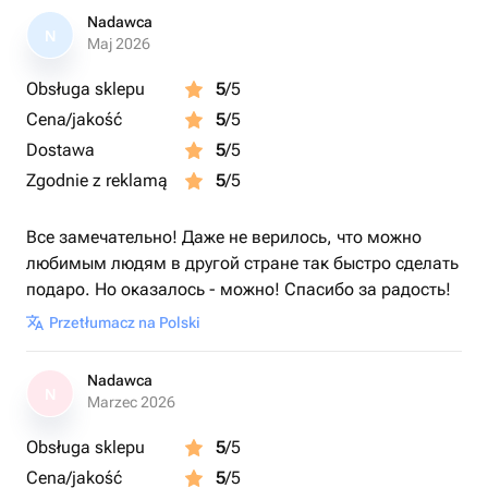
Nadawca
N
Maj 2026
Obsługa sklepu
5
/5
Cena/jakość
5
/5
Dostawa
5
/5
Zgodnie z reklamą
5
/5
Все замечательно! Даже не верилось, что можно
любимым людям в другой стране так быстро сделать
подаро. Но оказалось - можно! Спасибо за радость!
Przetłumacz na Polski
Nadawca
N
Marzec 2026
Obsługa sklepu
5
/5
Cena/jakość
5
/5