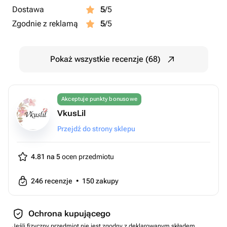
Dostawa
5
/5
Zgodnie z reklamą
5
/5
Pokaż wszystkie recenzje (68)
Akceptuje punkty bonusowe
VkusLil
Przejdź do strony sklepu
4.81 na 5
ocen przedmiotu
246
recenzje
•
150
zakupy
Ochrona kupującego
Jeśli fizyczny przedmiot nie jest zgodny z deklarowanym składem,