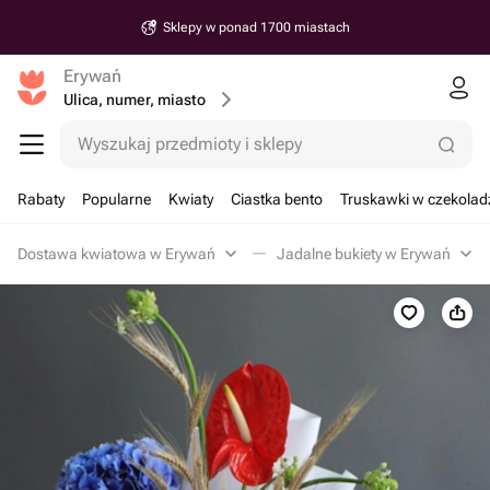
Sklepy w ponad 1700 miastach
Erywań
Ulica, numer, miasto
Wyszukaj przedmioty i sklepy
Rabaty
Popularne
Kwiaty
Ciastka bento
Truskawki w czekolad
Dostawa kwiatowa w Erywań
Jadalne bukiety w Erywań