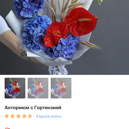
Анториюм с Гортензией
4 łączna ocena