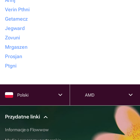
Arinj
Verin Pthni
Getamecz
Jegward
Zovuni
Mrgaszen
Prosjan
Ptgni
Polski
AMD
Przydatne linki
Informacje o Flowwow