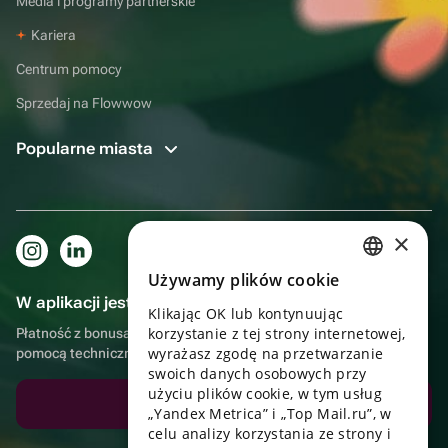
Media i programy partnerskie
Kariera
Centrum pomocy
Sprzedaj na Flowwow
Popularne miasta
×
Używamy plików cookie
RUSSIAN
W aplikacji jest to jeszcze wygodniejsze!
Klikając OK lub kontynuując
ENGLISH
korzystanie z tej strony internetowej,
Płatność z bonusami, samodzielna dostawa, wygodny czat z
UKRAINIAN
wyrażasz zgodę na przetwarzanie
pomocą techniczną
swoich danych osobowych przy
PORTUGUESE
użyciu plików cookie, w tym usług
Pobierz aplikację
„Yandex Metrica” i „Top Mail.ru”, w
SPANISH
celu analizy korzystania ze strony i