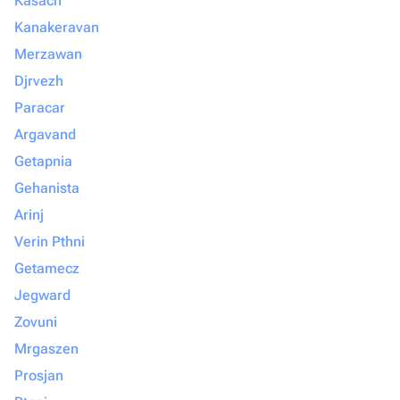
Kasach
Kanakeravan
Merzawan
Djrvezh
Paracar
Argavand
Getapnia
Gehanista
Arinj
Verin Pthni
Getamecz
Jegward
Zovuni
Mrgaszen
Prosjan