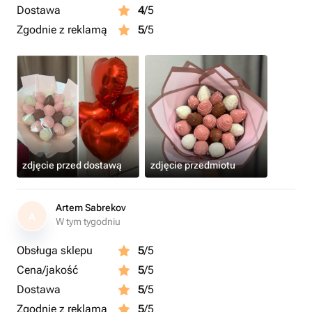
Dostawa
4
/5
Zgodnie z reklamą
5
/5
zdjęcie przed dostawą
zdjęcie przedmiotu
Artem Sabrekov
A
W tym tygodniu
Obsługa sklepu
5
/5
Cena/jakość
5
/5
Dostawa
5
/5
Zgodnie z reklamą
5
/5