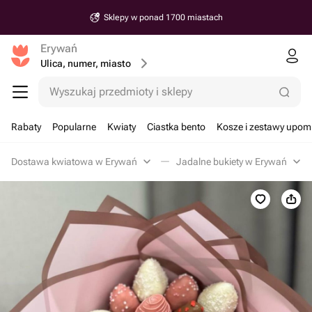
Sklepy w ponad 1700 miastach
Erywań
Ulica, numer, miasto
Wyszukaj przedmioty i sklepy
Rabaty
Popularne
Kwiaty
Ciastka bento
Kosze i zestawy upo
Dostawa kwiatowa w Erywań
Jadalne bukiety w Erywań