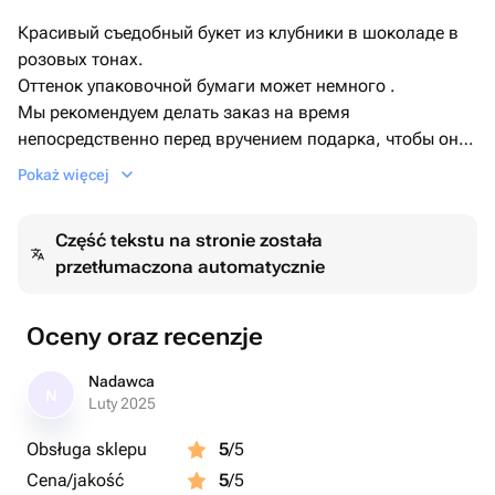
Красивый съедобный букет из клубники в шоколаде в
розовых тонах.
Оттенок упаковочной бумаги может немного .
Мы рекомендуем делать заказ на время
непосредственно перед вручением подарка, чтобы он
был максимально свежим.
Pokaż więcej
Ягоды рекомендуем кушать сразу или хранить до 24
часов, убрав в холодильник, предварительно сняв со
Część tekstu na stronie została
шпажек (температура хранения+ 2,+ 4)
przetłumaczona automatycznie
Oceny oraz recenzje
Nadawca
N
Luty 2025
Obsługa sklepu
5
/5
Cena/jakość
5
/5