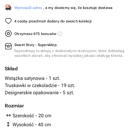
Wprowadź adres
, a my dowiemy się, ile kosztuje dostawa
4 osoby przedmiot dodany do swoich kolekcji
Otrzymasz 675 bonusów
Sweet Story - Supersklep.
Supersklepy to sklepy z doskonałymi recenzjami, które dokładają
wszelkich starań, aby oferować wysokiej jakości obsługę klienta.
Skład
Wstążka satynowa - 1 szt.
Truskawki w czekoladzie - 19 szt.
Designerskie opakowanie - 5 szt.
Rozmiar
Szerokość - 20 cm
Wysokość - 40 cm