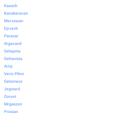
Kasach
Kanakeravan
Merzawan
Djrvezh
Paracar
Argavand
Getapnia
Gehanista
Arinj
Verin Pthni
Getamecz
Jegward
Zovuni
Mrgaszen
Prosjan