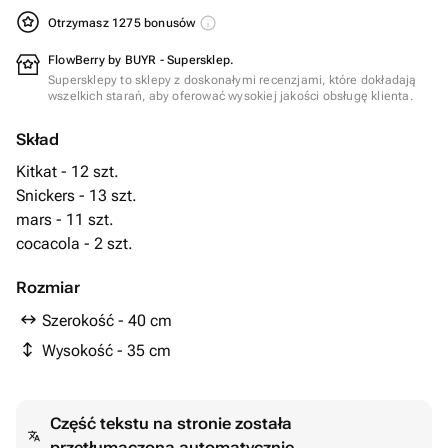
Otrzymasz 1275 bonusów
FlowBerry by BUYR - Supersklep.
Supersklepy to sklepy z doskonałymi recenzjami, które dokładają
wszelkich starań, aby oferować wysokiej jakości obsługę klienta.
Skład
Kitkat - 12 szt.
Snickers - 13 szt.
mars - 11 szt.
cocacola - 2 szt.
Rozmiar
Szerokość - 40 cm
Wysokość - 35 cm
Część tekstu na stronie została
przetłumaczona automatycznie