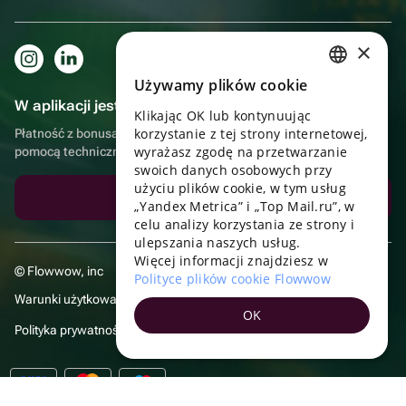
×
Używamy plików cookie
RUSSIAN
W aplikacji jest to jeszcze wygodniejsze!
Klikając OK lub kontynuując
ENGLISH
korzystanie z tej strony internetowej,
Płatność z bonusami, samodzielna dostawa, wygodny czat z
UKRAINIAN
wyrażasz zgodę na przetwarzanie
pomocą techniczną
swoich danych osobowych przy
PORTUGUESE
użyciu plików cookie, w tym usług
Pobierz aplikację
„Yandex Metrica” i „Top Mail.ru”, w
SPANISH
celu analizy korzystania ze strony i
ulepszania naszych usług.
HUNGARIAN
Więcej informacji znajdziesz w
© Flowwow, inc
ITALIAN
Polityce plików cookie Flowwow
Warunki użytkowania
FRENCH
OK
Polityka prywatności
TURKISH
GERMAN
POLISH