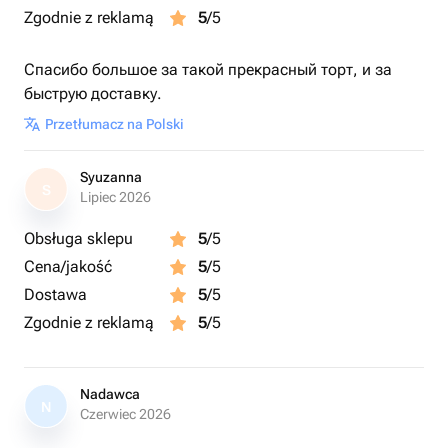
Zgodnie z reklamą
5
/5
Спасибо большое за такой прекрасный торт, и за
быструю доставку.
Przetłumacz na Polski
Syuzanna
S
Lipiec 2026
Obsługa sklepu
5
/5
Cena/jakość
5
/5
Dostawa
5
/5
Zgodnie z reklamą
5
/5
Nadawca
N
Czerwiec 2026