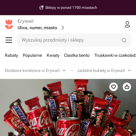
Sklepy w ponad 1700 miastach
Erywań
Ulica, numer, miasto
Wyszukaj przedmioty i sklepy
Rabaty
Popularne
Kwiaty
Ciastka bento
Truskawki w czekolad
Dostawa kwiatowa w Erywań
Jadalne bukiety w Erywań