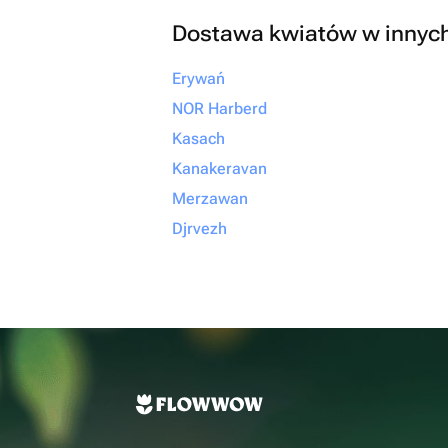
Dostawa kwiatów w innyc
Erywań
NOR Harberd
Kasach
Kanakeravan
Merzawan
Djrvezh