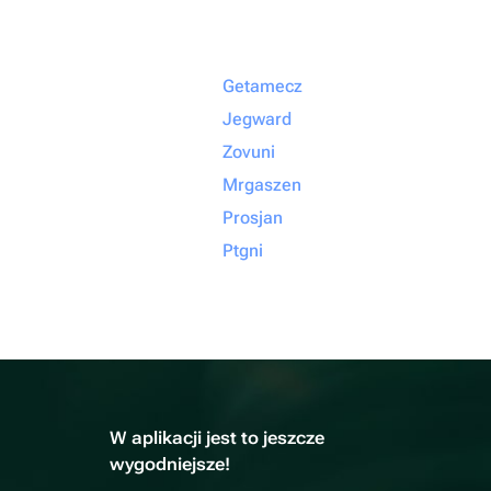
Getamecz
Jegward
Zovuni
Mrgaszen
Prosjan
Ptgni
W aplikacji jest to jeszcze
wygodniejsze!