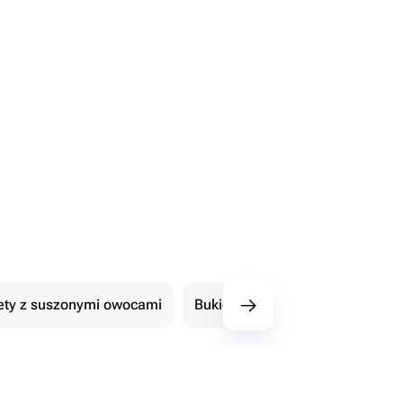
ety z suszonymi owocami
Bukiety z czekoladowymi kwiat