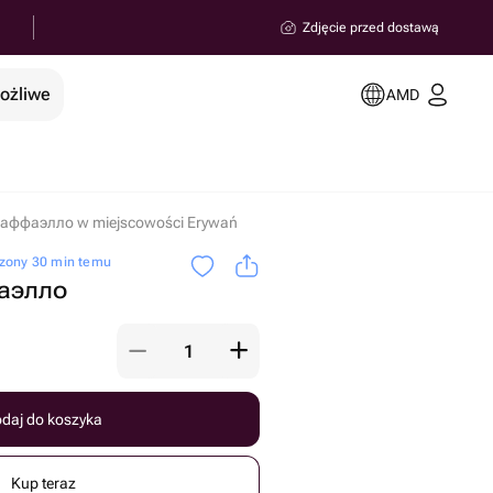
Zdjęcie przed dostawą
możliwe
AMD
раффаэлло w miejscowości Erywań
zony 30 min temu
фаэлло
daj do koszyka
Kup teraz