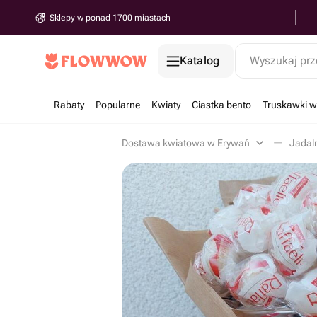
Sklepy w ponad 1700 miastach
Katalog
Wyszukaj prz
Rabaty
Popularne
Kwiaty
Ciastka bento
Truskawki w
Dostawa kwiatowa w Erywań
Jadal