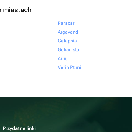
h miastach
Paracar
Argavand
Getapnia
Gehanista
Arinj
Verin Pthni
Przydatne linki