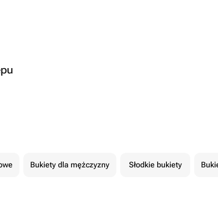
epu
cowe
Bukiety dla mężczyzny
Słodkie bukiety
Buki