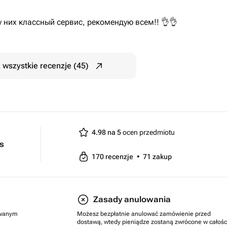
у них классный сервис, рекомендую всем!! 👌👌
 wszystkie recenzje (45)
4.98 na 5
ocen przedmiotu
ts
170
recenzje
•
71
zakup
Zasady anulowania
rowanym
Możesz bezpłatnie anulować zamówienie przed
dostawą, wtedy pieniądze zostaną zwrócone w całośc