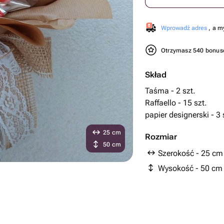
Wprowadź adres
, a m
Otrzymasz 540 bonu
Skład
Taśma - 2 szt.
Raffaello - 15 szt.
papier designerski - 3 
25 cm
Rozmiar
50 cm
Szerokość - 25 cm
Wysokość - 50 cm