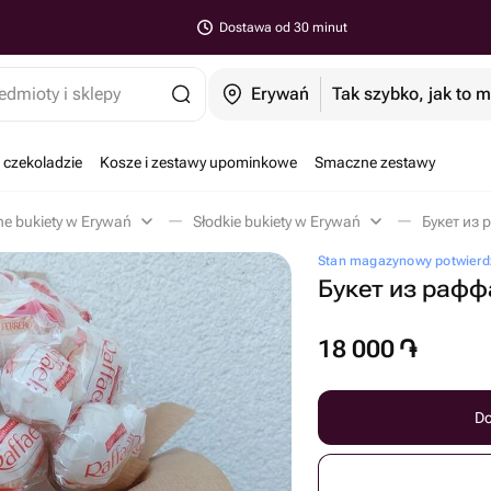
Dostawa od 30 minut
edmioty i sklepy
Erywań
Tak szybko, jak to 
 czekoladzie
Kosze i zestawy upominkowe
Smaczne zestawy
ne bukiety w Erywań
Słodkie bukiety w Erywań
Букет из 
Stan magazynowy potwierd
Букет из раф
18 000
֏
Do