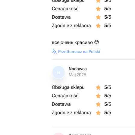
Obsługa sklepu
5
/5
Cena/jakość
5
/5
Dostawa
5
/5
Zgodnie z reklamą
5
/5
все очень красиво 😊
Przetłumacz na Polski
Nadawca
N
Maj 2026
Obsługa sklepu
5
/5
Cena/jakość
5
/5
Dostawa
5
/5
Zgodnie z reklamą
5
/5