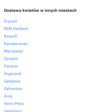
Dostawa kwiatów w innych miastach
Erywań
NOR Harberd
Kasach
Kanakeravan
Merzawan
Djrvezh
Paracar
Argavand
Getapnia
Gehanista
Arinj
Verin Pthni
Getamecz