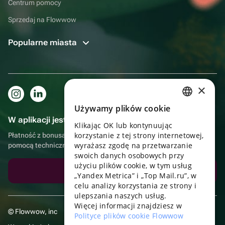
Centrum pomocy
Sprzedaj na Flowwow
Popularne miasta
×
Używamy plików cookie
RUSSIAN
W aplikacji jest to jeszcze wygodniejsze!
Klikając OK lub kontynuując
ENGLISH
korzystanie z tej strony internetowej,
Płatność z bonusami, samodzielna dostawa, wygodny czat z
UKRAINIAN
wyrażasz zgodę na przetwarzanie
pomocą techniczną
swoich danych osobowych przy
PORTUGUESE
użyciu plików cookie, w tym usług
Pobierz aplikację
„Yandex Metrica” i „Top Mail.ru”, w
SPANISH
celu analizy korzystania ze strony i
ulepszania naszych usług.
HUNGARIAN
Więcej informacji znajdziesz w
© Flowwow, inc
ITALIAN
Polityce plików cookie Flowwow