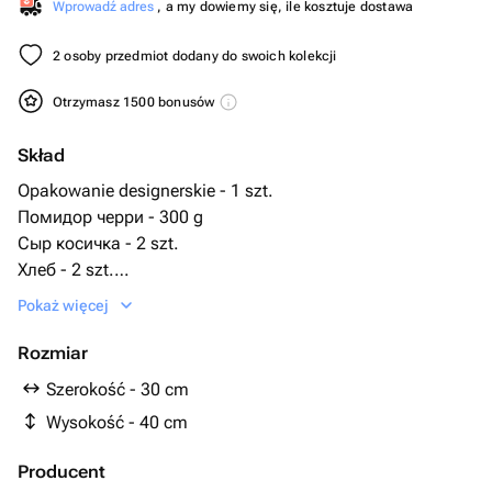
Wprowadź adres
, a my dowiemy się, ile kosztuje dostawa
2 osoby przedmiot dodany do swoich kolekcji
Otrzymasz 1500 bonusów
Skład
Opakowanie designerskie - 1 szt.
Помидор черри - 300 g
Сыр косичка - 2 szt.
Хлеб - 2 szt.
Kiełbaski myśliwskie - 300 g
Pokaż więcej
болгарский перец - 3 szt.
перец чили красный - 5 szt.
Rozmiar
pęczek rozmarynu - 7 szt.
Szerokość - 30 cm
Wysokość - 40 cm
Producent