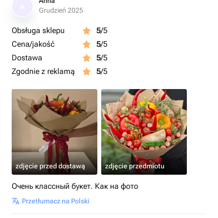
Anna
A
Grudzień 2025
Obsługa sklepu
5
/5
Cena/jakość
5
/5
Dostawa
5
/5
Zgodnie z reklamą
5
/5
zdjęcie przed dostawą
zdjęcie przedmiotu
Очень классный букет. Как на фото
Przetłumacz na Polski