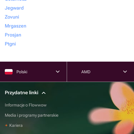
Jegward
Zovuni
Mrgaszen
Prosjan
Ptgni
Polski
AMD
Przydatne linki
Informacje o Flowwow
Media i programy partnerskie
Kariera