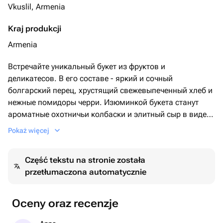
Vkuslil, Armenia
Kraj produkcji
Armenia
Встречайте уникальный букет из фруктов и
деликатесов. В его составе - яркий и сочный
болгарский перец, хрустящий свежевыпеченный хлеб и
нежные помидоры черри. Изюминкой букета станут
ароматные охотничьи колбаски и элитный сыр в виде
косички. Жгучий перец чили и пучок свежего
Pokaż więcej
розмарина добавят острой нотки и утонченного
аромата. Все это тщательно упаковано в стильную
Część tekstu na stronie została
дизайнерскую упаковку. Этот букет - идеальный
przetłumaczona automatycznie
подарок для любителей кулинарных изысков.
Oceny oraz recenzje