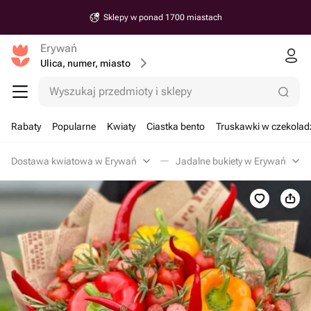
Sklepy w ponad 1700 miastach
Erywań
Ulica, numer, miasto
Wyszukaj przedmioty i sklepy
Rabaty
Popularne
Kwiaty
Ciastka bento
Truskawki w czekolad
Dostawa kwiatowa w Erywań
Jadalne bukiety w Erywań