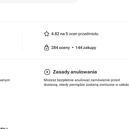
4.82 na 5
ocen przedmiotu
284
oceny
•
144
zakupy
Zasady anulowania
rowanym
Możesz bezpłatnie anulować zamówienie przed
dostawą, wtedy pieniądze zostaną zwrócone w całośc
epu