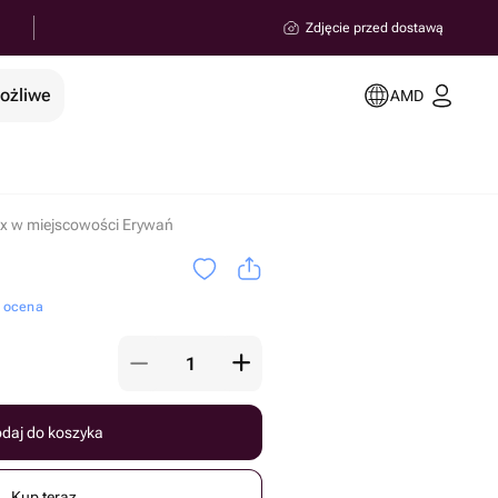
Zdjęcie przed dostawą
możliwe
AMD
ix w miejscowości Erywań
a ocena
daj do koszyka
Kup teraz