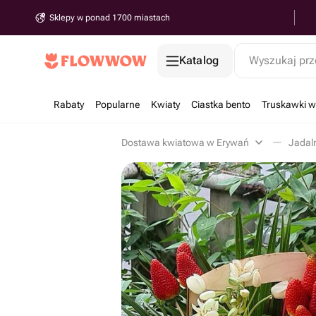
Sklepy w ponad 1700 miastach
Katalog
Wyszukaj prz
Rabaty
Popularne
Kwiaty
Ciastka bento
Truskawki w
Dostawa kwiatowa w Erywań
Jadal