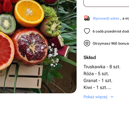
Wprowadź adres
, a m
6 osób przedmiot dod
Otrzymasz 960 bonu
Skład
Truskawka - 8 szt.
Róża - 5 szt.
Granat - 1 szt.
Kiwi - 1 szt.
Pomarańcza - 1 szt.
Pokaż więcej
Конфеты - 3 szt.
Grejpfrut - 1 szt.
zieleń dekoracyjna - 1 
banan - 6 szt.