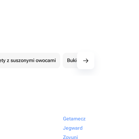
ety z suszonymi owocami
Bukiety z czekoladowymi kwiat
Getamecz
Jegward
Zovuni