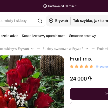
Dostawa od 30 minut
edmioty i sklepy
Erywań
Tak szybko, jak to 
 czekoladzie
Kosze i zestawy upominkowe
Smaczne zestawy
ne bukiety w Erywań
Bukiety owocowe w Erywań
Fruit m
Fruit mix
8 łączn
24 000
֏
Do