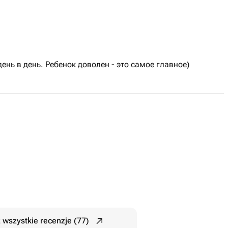
ень в день. Ребенок доволен - это самое главное)
 wszystkie recenzje (77)