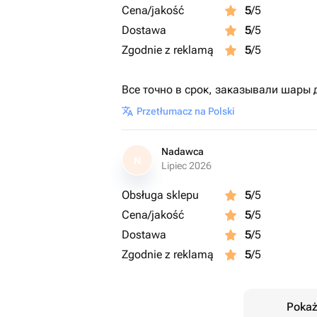
Cena/jakość
5
/5
Dostawa
5
/5
Zgodnie z reklamą
5
/5
Все точно в срок, заказывали шары д
Przetłumacz na Polski
Nadawca
N
Lipiec 2026
Obsługa sklepu
5
/5
Cena/jakość
5
/5
Dostawa
5
/5
Zgodnie z reklamą
5
/5
Pokaż