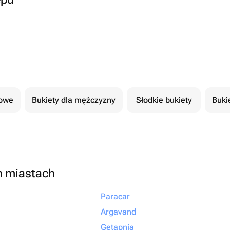
cowe
Bukiety dla mężczyzny
Słodkie bukiety
Buki
h miastach
Paracar
Argavand
Getapnia