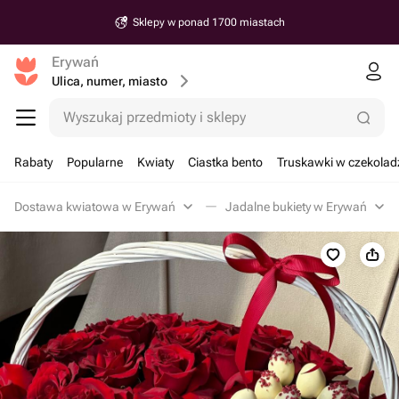
Sklepy w ponad 1700 miastach
Erywań
Ulica, numer, miasto
Wyszukaj przedmioty i sklepy
Rabaty
Popularne
Kwiaty
Ciastka bento
Truskawki w czekolad
Dostawa kwiatowa w Erywań
Jadalne bukiety w Erywań