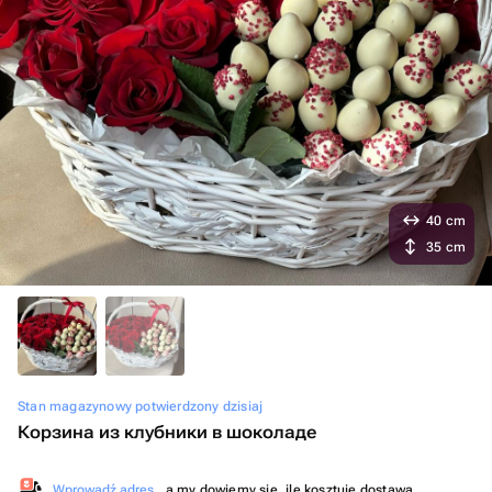
40 cm
35 cm
Stan magazynowy potwierdzony dzisiaj
Корзина из клубники в шоколаде
Wprowadź adres
, a my dowiemy się, ile kosztuje dostawa