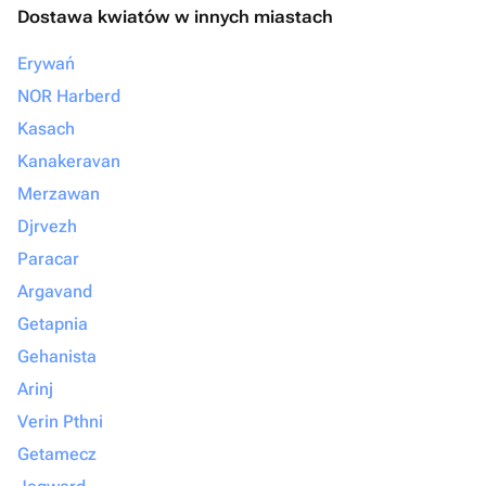
Dostawa kwiatów w innych miastach
Erywań
NOR Harberd
Kasach
Kanakeravan
Merzawan
Djrvezh
Paracar
Argavand
Getapnia
Gehanista
Arinj
Verin Pthni
Getamecz