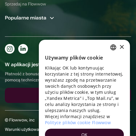
Sprzedaj na Flowwow
Popularne miasta
×
Używamy plików cookie
RUSSIAN
W aplikacji jest to jeszcze wygodniejsze!
Klikając OK lub kontynuując
ENGLISH
korzystanie z tej strony internetowej,
Płatność z bonusami, samodzielna dostawa, wygodny czat z
UKRAINIAN
wyrażasz zgodę na przetwarzanie
pomocą techniczną
swoich danych osobowych przy
PORTUGUESE
użyciu plików cookie, w tym usług
Pobierz aplikację
„Yandex Metrica” i „Top Mail.ru”, w
SPANISH
celu analizy korzystania ze strony i
ulepszania naszych usług.
HUNGARIAN
Więcej informacji znajdziesz w
© Flowwow, inc
ITALIAN
Polityce plików cookie Flowwow
Warunki użytkowania
FRENCH
OK