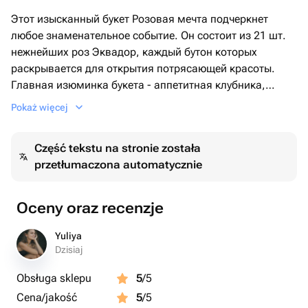
Этот изысканный букет Розовая мечта подчеркнет
любое знаменательное событие. Он состоит из 21 шт.
нежнейших роз Эквадор, каждый бутон которых
раскрывается для открытия потрясающей красоты.
Главная изюминка букета - аппетитная клубника,
покрытая густым слоем шоколада, в количестве 25 шт.
Pokaż więcej
Все это изящно размещено в стильной плетеной
корзине. Этот букет произведет неизгладимое
Część tekstu na stronie została
впечатление на любого, кто его получит.
przetłumaczona automatycznie
Oceny oraz recenzje
Yuliya
Dzisiaj
Obsługa sklepu
5
/5
Cena/jakość
5
/5