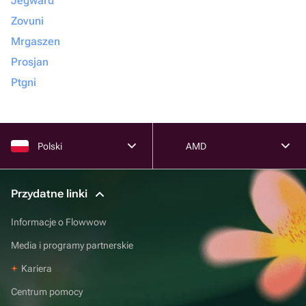
Jegward
Zovuni
Mrgaszen
Prosjan
Ptgni
Polski
AMD
Przydatne linki
Informacje o Flowwow
Media i programy partnerskie
Kariera
Centrum pomocy