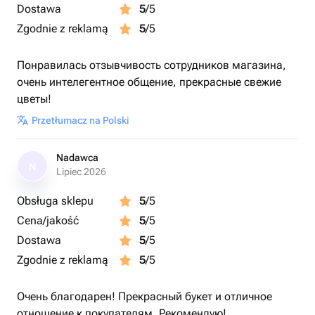
Dostawa
5
/5
Zgodnie z reklamą
5
/5
Понравилась отзывчивость сотрудников магазина,
очень интелегентное общение, прекрасные свежие
цветы!
Przetłumacz na Polski
Nadawca
N
Lipiec 2026
Obsługa sklepu
5
/5
Cena/jakość
5
/5
Dostawa
5
/5
Zgodnie z reklamą
5
/5
Очень благодарен! Прекрасный букет и отличное
отношение к покупателям. Рекомендую!