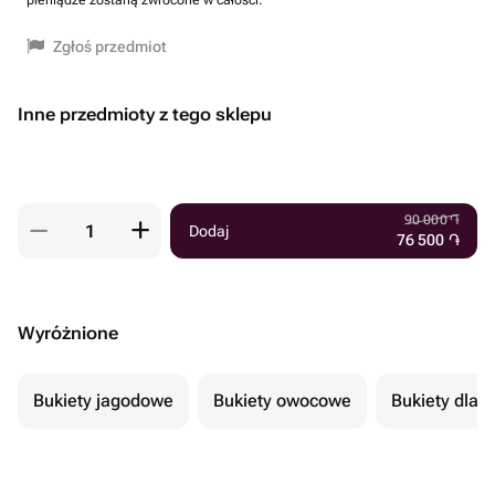
pieniądze zostaną zwrócone w całości.
Zgłoś przedmiot
Inne przedmioty z tego sklepu
90 000
֏
Dodaj
76 500
֏
Wyróżnione
Bukiety jagodowe
Bukiety owocowe
Bukiety dla 